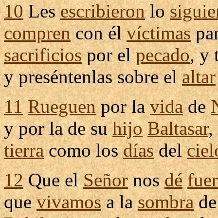
10
Les
escribieron
lo
siguie
compren
con él
víctimas
par
sacrificios
por el
pecado
, y
y
preséntenlas
sobre el
altar
11
Rueguen
por la
vida
de
y por la de su
hijo
Baltasar
,
tierra
como los
días
del
ciel
12
Que el
Señor
nos
dé
fue
que
vivamos
a la
sombra
d