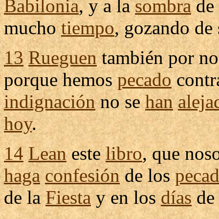
Babilonia
, y a la
sombra
de
mucho
tiempo
,
gozando
de
13
Rueguen
también por no
porque hemos
pecado
contra
indignación
no se
han
aleja
hoy
.
14
Lean
este
libro
, que nos
haga
confesión
de los
pecad
de la
Fiesta
y en los
días
de 