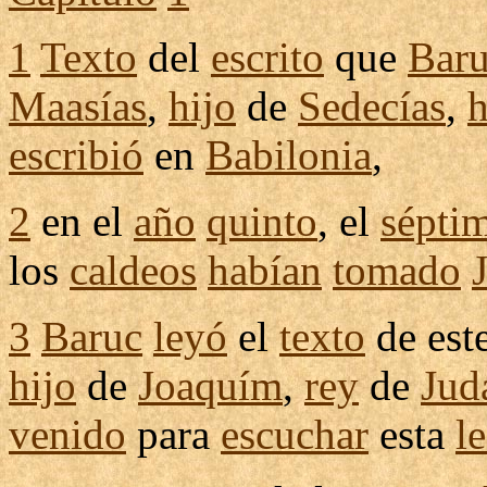
1
Texto
del
escrito
que
Bar
Maasías
,
hijo
de
Sedecías
,
h
escribió
en
Babilonia
,
2
en el
año
quinto
, el
sépti
los
caldeos
habían
tomado
3
Baruc
leyó
el
texto
de est
hijo
de
Joaquím
,
rey
de
Jud
venido
para
escuchar
esta
l