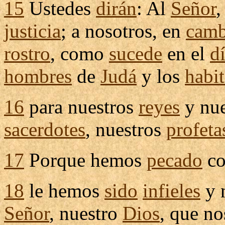
15
Ustedes
dirán
: Al
Señor
,
justicia
; a nosotros, en
camb
rostro
, como
sucede
en el
d
hombres
de
Judá
y los
habit
16
para nuestros
reyes
y nu
sacerdotes
, nuestros
profeta
17
Porque hemos
pecado
co
18
le hemos
sido
infieles
y 
Señor
, nuestro
Dios
, que n