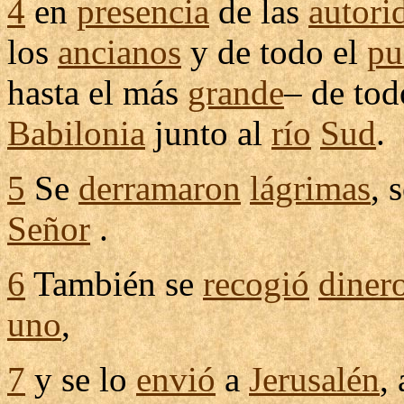
4
en
presencia
de las
autori
los
ancianos
y de todo el
pu
hasta el más
grande
– de tod
Babilonia
junto al
río
Sud
.
5
Se
derramaron
lágrimas
, 
Señor
.
6
También se
recogió
diner
uno
,
7
y se lo
envió
a
Jerusalén
,