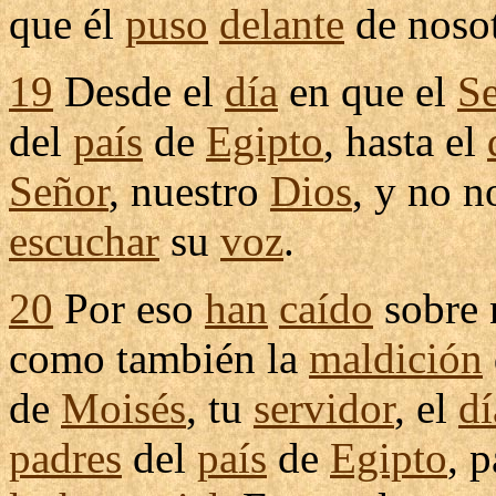
que él
puso
delante
de nosot
19
Desde el
día
en que el
S
del
país
de
Egipto
, hasta el
Señor
, nuestro
Dios
, y no 
escuchar
su
voz
.
20
Por eso
han
caído
sobre 
como también la
maldición
de
Moisés
, tu
servidor
, el
dí
padres
del
país
de
Egipto
, 