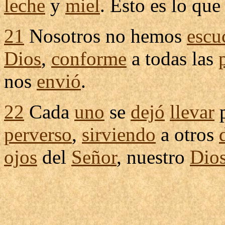
leche
y
miel
. Esto es lo qu
21
Nosotros no hemos
escu
Dios
,
conforme
a todas las
nos
envió
.
22
Cada
uno
se
dejó
llevar
p
perverso
,
sirviendo
a otros
ojos
del
Señor
, nuestro
Dio