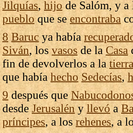
Jilquías
,
hijo
de
Salóm
, y a
pueblo
que se
encontraba
co
8
Baruc
ya había
recuperad
Siván
, los
vasos
de la
Casa
fin de
devolverlos
a la
tierr
que había
hecho
Sedecías
,
h
9
después que
Nabucodono
desde
Jerusalén
y
llevó
a
Ba
príncipes
, a los
rehenes
, a l