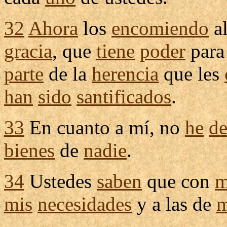
32
Ahora
los
encomiendo
a
gracia
, que
tiene
poder
par
parte
de la
herencia
que les
han
sido
santificados
.
33
En cuanto a mí, no
he
de
bienes
de
nadie
.
34
Ustedes
saben
que con
m
mis
necesidades
y a las de
m