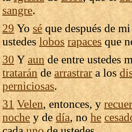
sangre
.
29
Yo
sé
que después de m
ustedes
lobos
rapaces
que 
30
Y
aun
de entre ustedes 
tratarán
de
arrastrar
a los
di
perniciosas
.
31
Velen
, entonces, y
recue
noche
y de
día
, no
he
cesad
cada
uno
de ustedes.