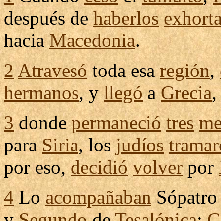
después de
haberlos
exhort
hacia
Macedonia
.
2
Atravesó
toda esa
región
,
hermanos
, y
llegó
a
Grecia
,
3
donde
permaneció
tres
me
para
Siria
, los
judíos
tramar
por eso,
decidió
volver
por
4
Lo
acompañaban
Sópatro
y
Segundo
de
Tesalónica
;
G