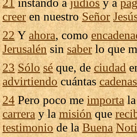
21
instando
a
judíos
y a
pa
creer
en nuestro
Señor
Jesú
22
Y
ahora
, como
encadena
Jerusalén
sin
saber
lo que 
23
Sólo
sé
que, de
ciudad
e
advirtiendo
cuántas
cadenas
24
Pero poco me
importa
l
carrera
y la
misión
que
reci
testimonio
de la
Buena
Noti