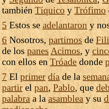
también
Tíquico
y
Trófimo
5
Estos se
adelantaron
y no
6
Nosotros,
partimos
de
Fil
de los
panes
Acimos
, y
cinc
con ellos en
Tróade
donde
7
El
primer
día
de la
seman
partir
el
pan
,
Pablo
, que
deb
palabra
a la
asamblea
y su
d