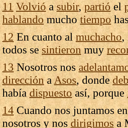
11
Volvió
a
subir
,
partió
el
hablando
mucho
tiempo
has
12
En cuanto al
muchacho
,
todos se
sintieron
muy
reco
13
Nosotros nos
adelantam
dirección
a
Asos
, donde
de
había
dispuesto
así, porque
14
Cuando nos
juntamos
e
nosotros y nos
dirigimos
a