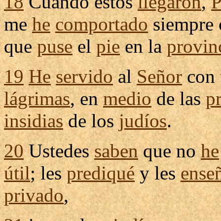
18
Cuando estos
llegaron
,
P
me
he
comportado
siempre 
que
puse
el
pie
en la
provin
19
He
servido
al
Señor
con 
lágrimas
, en
medio
de las
p
insidias
de los
judíos
.
20
Ustedes
saben
que no
he
útil
; les
prediqué
y les
ense
privado
,