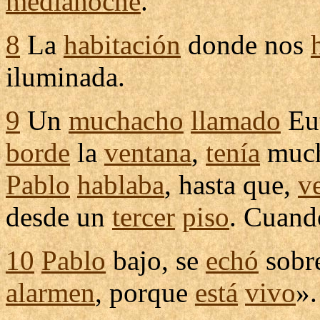
medianoche
.
8
La
habitación
donde nos
iluminada
.
9
Un
muchacho
llamado
Eu
borde
la
ventana
,
tenía
muc
Pablo
hablaba
, hasta que,
v
desde un
tercer
piso
. Cuand
10
Pablo
bajo, se
echó
sobre
alarmen
, porque
está
vivo
».