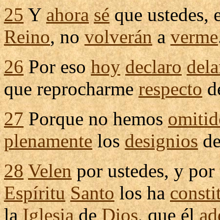
25
Y
ahora
sé
que ustedes, 
Reino
, no
volverán
a
verme
26
Por eso
hoy
declaro
dela
que
reprocharme
respecto
de
27
Porque no hemos
omitid
plenamente
los
designios
d
28
Velen
por ustedes, y por
Espíritu
Santo
los ha
consti
la
Iglesia
de
Dios
, que él
ad