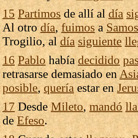
15
Partimos
de allí al
día
si
Al otro
día
,
fuimos
a
Samo
Trogilio
, al
día
siguiente
ll
16
Pablo
había
decidido
pa
retrasarse
demasiado en
Asi
posible
,
quería
estar en
Jeru
17
Desde
Mileto
,
mandó
ll
de
Efeso
.