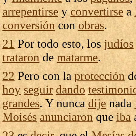
arrepentirse
y
convertirse
a
conversión
con
obras
.
21
Por todo esto, los
judíos
trataron
de
matarme
.
22
Pero con la
protección
d
hoy
seguir
dando
testimoni
grandes
. Y nunca
dije
nada
Moisés
anunciaron
que
iba
23
es
decir
, que el
Mesías
d