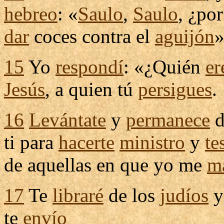
hebreo
: «
Saulo
,
Saulo
, ¿po
dar
coces
contra el
aguijón
»
15
Yo
respondí
: «¿Quién
er
Jesús
, a quien tú
persigues
.
16
Levántate
y
permanece
ti para
hacerte
ministro
y
te
de aquellas en que yo me
ma
17
Te
libraré
de los
judíos
y
te
envío