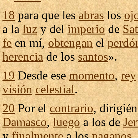
18
para que les
abras
los
oj
a la
luz
y del
imperio
de
Sa
fe
en mí,
obtengan
el
perdó
herencia
de los
santos
».
19
Desde ese
momento
,
rey
visión
celestial
.
20
Por el
contrario
,
dirigié
Damasco
,
luego
a los de
Je
y
finalmente
a los
paganos
,