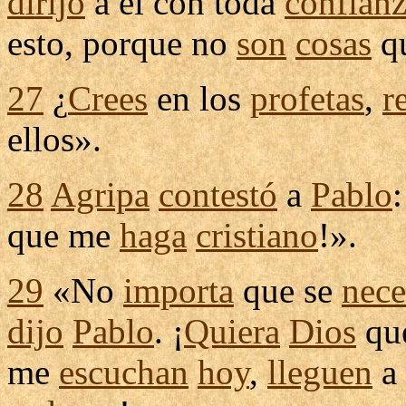
dirijo
a él con toda
confian
esto, porque no
son
cosas
q
27
¿
Crees
en los
profetas
,
r
ellos».
28
Agripa
contestó
a
Pablo
que me
haga
cristiano
!».
29
«No
importa
que se
nece
dijo
Pablo
. ¡
Quiera
Dios
qu
me
escuchan
hoy
,
lleguen
a 