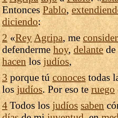
Entonces
Pablo
,
extendiend
diciendo
:
2
«
Rey
Agripa
, me
conside
defenderme
hoy
,
delante
de 
hacen
los
judíos
,
3
porque tú
conoces
todas l
los
judíos
. Por eso te
ruego
4
Todos los
judíos
saben
c
días
de mi
juventud
, en
med