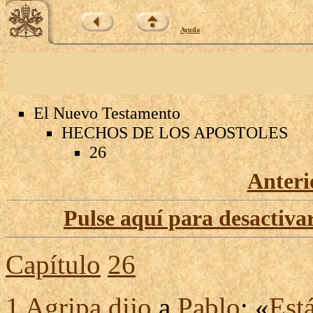
Ayuda
El Nuevo Testamento
HECHOS DE LOS APOSTOLES
26
Anteri
Pulse aquí para desactivar
Capítulo
26
1
Agripa
dijo
a
Pablo
: «
Est