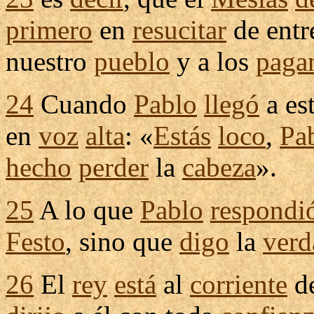
primero
en
resucitar
de entr
nuestro
pueblo
y a los
paga
24
Cuando
Pablo
llegó
a es
en
voz
alta
: «
Estás
loco
,
Pa
hecho
perder
la
cabeza
».
25
A lo que
Pablo
respondi
Festo
, sino que
digo
la
verd
26
El
rey
está
al
corriente
de