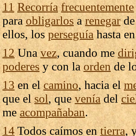
11
Recorría
frecuentemente
para
obligarlos
a
renegar
de
ellos, los
perseguía
hasta en
12
Una
vez
, cuando me
diri
poderes
y con la
orden
de l
13
en el
camino
, hacia el
me
que el
sol
, que
venía
del
cie
me
acompañaban
.
14
Todos
caímos
en
tierra
, 