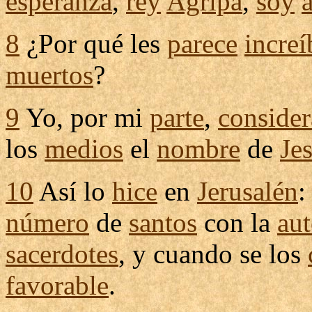
esperanza
,
rey
Agripa
,
soy
8
¿Por qué les
parece
increí
muertos
?
9
Yo, por mi
parte
,
conside
los
medios
el
nombre
de
Je
10
Así lo
hice
en
Jerusalén
:
número
de
santos
con la
aut
sacerdotes
, y cuando se los
favorable
.