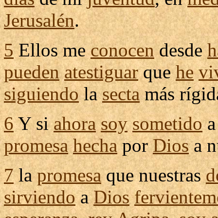
Jerusalén
.
5
Ellos me
conocen
desde
h
pueden
atestiguar
que
he
vi
siguiendo
la
secta
más
rígid
6
Y si
ahora
soy
sometido
promesa
hecha
por
Dios
a n
7
la
promesa
que nuestras
d
sirviendo
a
Dios
fervientem