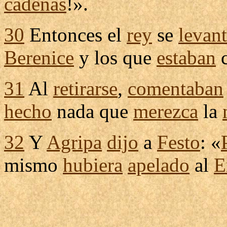
cadenas
!».
30
Entonces el
rey
se
levan
Berenice
y los que
estaban
c
31
Al
retirarse
,
comentaban
hecho
nada que
merezca
la
32
Y
Agripa
dijo
a
Festo
: «
mismo
hubiera
apelado
al
E