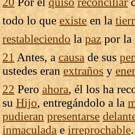
20
Por él
quiso
reconciliar
c
todo lo que
existe
en la
tier
restableciendo
la
paz
por la
21
Antes, a
causa
de sus
pe
ustedes eran
extraños
y
ene
22
Pero
ahora
, él los ha
rec
su
Hijo
,
entregándolo
a la
m
pudieran
presentarse
delant
inmaculada
e
irreprochable
.