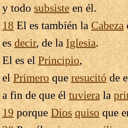
y todo
subsiste
en él.
18
El es también la
Cabeza
es
decir
, de la
Iglesia
.
El es el
Principio
,
el
Primero
que
resucitó
de e
a fin de que él
tuviera
la
pr
19
porque
Dios
quiso
que e