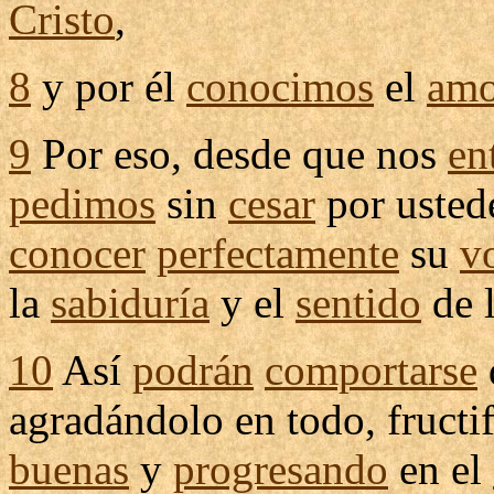
Cristo
,
8
y por él
conocimos
el
amo
9
Por eso, desde que nos
en
pedimos
sin
cesar
por usted
conocer
perfectamente
su
v
la
sabiduría
y el
sentido
de 
10
Así
podrán
comportarse
agradándolo
en todo,
fructi
buenas
y
progresando
en el