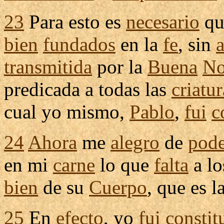
23
Para esto es
necesario
qu
bien
fundados
en la
fe
, sin
a
transmitida
por la
Buena
No
predicada
a todas las
criatur
cual yo mismo,
Pablo
,
fui
c
24
Ahora
me
alegro
de
pode
en mi
carne
lo que
falta
a l
bien
de su
Cuerpo
, que es l
25
En
efecto
, yo
fui
constit