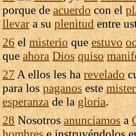
porque de
acuerdo
con el
pl
llevar
a su
plenitud
entre us
26
el
misterio
que
estuvo
oc
que
ahora
Dios
quiso
manif
27
A ellos les ha
revelado
c
para los
paganos
este
mister
esperanza
de la
gloria
.
28
Nosotros
anunciamos
a
hombres
e
instruyéndolos
e