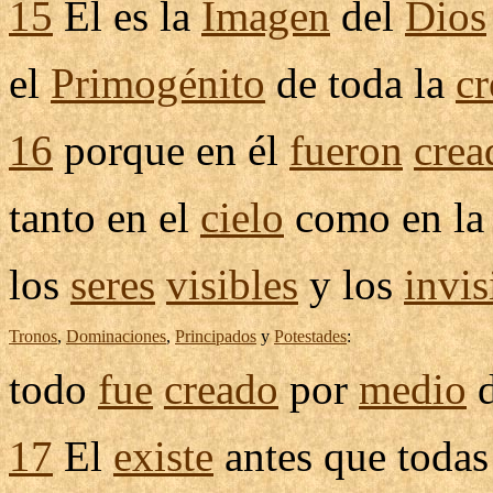
15
El es la
Imagen
del
Dios
el
Primogénito
de toda la
cr
16
porque en él
fueron
crea
tanto en el
cielo
como en l
los
seres
visibles
y los
invis
Tronos
,
Dominaciones
,
Principados
y
Potestades
:
todo
fue
creado
por
medio
d
17
El
existe
antes que todas