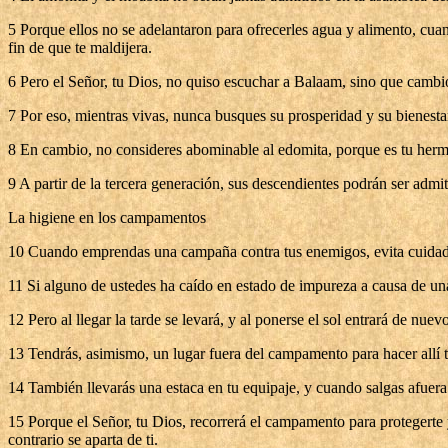
5 Porque ellos no se adelantaron para ofrecerles agua y alimento, cu
fin de que te maldijera.
6 Pero el Señor, tu Dios, no quiso escuchar a Balaam, sino que cambi
7 Por eso, mientras vivas, nunca busques su prosperidad y su bienesta
8 En cambio, no consideres abominable al edomita, porque es tu herma
9 A partir de la tercera generación, sus descendientes podrán ser admi
La higiene en los campamentos
10 Cuando emprendas una campaña contra tus enemigos, evita cuidad
11 Si alguno de ustedes ha caído en estado de impureza a causa de una
12 Pero al llegar la tarde se levará, y al ponerse el sol entrará de nu
13 Tendrás, asimismo, un lugar fuera del campamento para hacer allí 
14 También llevarás una estaca en tu equipaje, y cuando salgas afuera 
15 Porque el Señor, tu Dios, recorrerá el campamento para protegerte
contrario se aparta de ti.