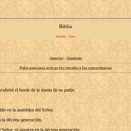
Biblia
IntraText - Texto
Anterior
-
Siguiente
Pulse aquí para activar los vínculos a las concordancias
ubrirá el borde de la manta de su padre.
tido en la asamblea del Señor.
n la décima generación.
 Señor, ni siquiera en la décima generación.