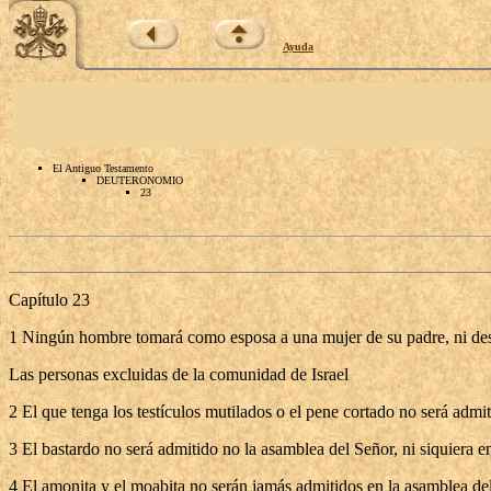
Ayuda
El Antiguo Testamento
DEUTERONOMIO
23
Capítulo 23
1 Ningún hombre tomará como esposa a una mujer de su padre, ni desc
Las personas excluidas de la comunidad de Israel
2 El que tenga los testículos mutilados o el pene cortado no será admi
3 El bastardo no será admitido no la asamblea del Señor, ni siquiera e
4 El amonita y el moabita no serán jamás admitidos en la asamblea del