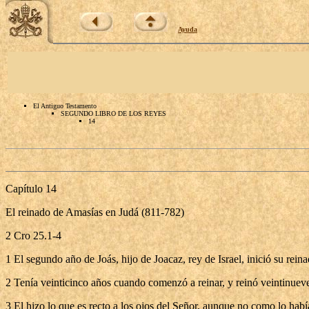
Ayuda
El Antiguo Testamento
SEGUNDO LIBRO DE LOS REYES
14
Capítulo 14
El reinado de Amasías en Judá (811-782)
2 Cro 25.1-4
1 El segundo año de Joás, hijo de Joacaz, rey de Israel, inició su rein
2 Tenía veinticinco años cuando comenzó a reinar, y reinó veintinuev
3 El hizo lo que es recto a los ojos del Señor, aunque no como lo hab