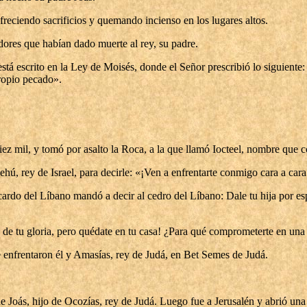
freciendo sacrificios y quemando incienso en los lugares altos.
ores que habían dado muerte al rey, su padre.
tá escrito en la Ley de Moisés, donde el Señor prescribió lo siguiente: «
propio pecado».
iez mil, y tomó por asalto la Roca, a la que llamó Iocteel, nombre que c
hú, rey de Israel, para decirle: «¡Ven a enfrentarte conmigo cara a cara
cardo del Líbano mandó a decir al cedro del Líbano: Dale tu hija por es
de tu gloria, pero quédate en tu casa! ¿Para qué comprometerte en una 
e enfrentaron él y Amasías, rey de Judá, en Bet Semes de Judá.
de Joás, hijo de Ocozías, rey de Judá. Luego fue a Jerusalén y abrió una