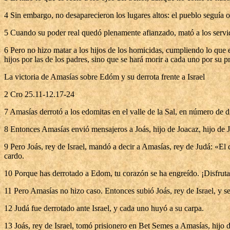
4 Sin embargo, no desaparecieron los lugares altos: el pueblo seguía o
5 Cuando su poder real quedó plenamente afianzado, mató a los servid
6 Pero no hizo matar a los hijos de los homicidas, cumpliendo lo que es
hijos por las de los padres, sino que se hará morir a cada uno por su 
La victoria de Amasías sobre Edóm y su derrota frente a Israel
2 Cro 25.11-12.17-24
7 Amasías derrotó a los edomitas en el valle de la Sal, en número de d
8 Entonces Amasías envió mensajeros a Joás, hijo de Joacaz, hijo de Je
9 Pero Joás, rey de Israel, mandó a decir a Amasías, rey de Judá: «El 
cardo.
10 Porque has derrotado a Edom, tu corazón se ha engreído. ¡Disfruta 
11 Pero Amasías no hizo caso. Entonces subió Joás, rey de Israel, y s
12 Judá fue derrotado ante Israel, y cada uno huyó a su carpa.
13 Joás, rey de Israel, tomó prisionero en Bet Semes a Amasías, hijo 