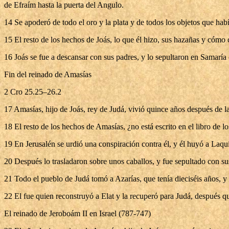
de Efraím hasta la puerta del Angulo.
14 Se apoderó de todo el oro y la plata y de todos los objetos que habí
15 El resto de los hechos de Joás, lo que él hizo, sus hazañas y cómo c
16 Joás se fue a descansar con sus padres, y lo sepultaron en Samaría 
Fin del reinado de Amasías
2 Cro 25.25–26.2
17 Amasías, hijo de Joás, rey de Judá, vivió quince años después de la 
18 El resto de los hechos de Amasías, ¿no está escrito en el libro de l
19 En Jerusalén se urdió una conspiración contra él, y él huyó a Laquis
20 Después lo trasladaron sobre unos caballos, y fue sepultado con su
21 Todo el pueblo de Judá tomó a Azarías, que tenía dieciséis años, y
22 El fue quien reconstruyó a Elat y la recuperó para Judá, después q
El reinado de Jeroboám II en Israel (787-747)