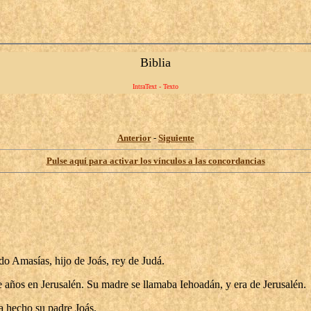
Biblia
IntraText - Texto
Anterior
-
Siguiente
Pulse aquí para activar los vínculos a las concordancias
ado Amasías, hijo de Joás, rey de Judá.
e años en Jerusalén. Su madre se llamaba Iehoadán, y era de Jerusalén.
ía hecho su padre Joás.