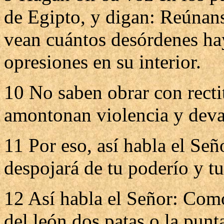
de Egipto, y digan: Reúnan
vean cuántos desórdenes hay
opresiones en su interior.
10 No saben obrar con recti
amontonan violencia y devas
11 Por eso, así habla el Señ
despojará de tu poderío y t
12 Así habla el Señor: Como
del león dos patas o la punt