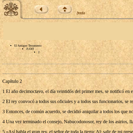
Ayuda
El Antiguo Testamento
JUDIT
2
Capítulo 2
1 El año decimoctavo, el día veintidós del primer mes, se notificó en e
2 El rey convocó a todos sus oficiales y a todos sus funcionarios, se r
3 Entonces, de común acuerdo, se decidió aniquilar a todos los que no
4 Una vez terminado el consejo, Nabucodonosor, rey de los asirios, lla
5 «Así habla el gran rey, el señor de toda la tierra: Al; salir de mi 