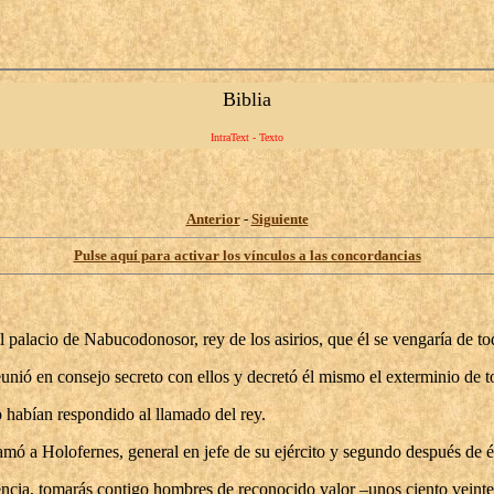
Biblia
IntraText - Texto
Anterior
-
Siguiente
Pulse aquí para activar los vínculos a las concordancias
l palacio de Nabucodonosor, rey de los asirios, que él se vengaría de to
eunió en consejo secreto con ellos y decretó él mismo el exterminio de to
 habían respondido al llamado del rey.
mó a Holofernes, general en jefe de su ejército y segundo después de él,
presencia, tomarás contigo hombres de reconocido valor –unos ciento veint