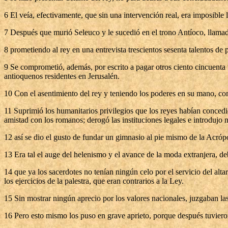
6 El veía, efectivamente, que sin una intervención real, era imposible 
7 Después que murió Seleuco y le sucedió en el trono Antíoco, llama
8 prometiendo al rey en una entrevista trescientos sesenta talentos de p
9 Se comprometió, además, por escrito a pagar otros ciento cincuenta ta
antioquenos residentes en Jerusalén.
10 Con el asentimiento del rey y teniendo los poderes en su mano, com
11 Suprimió los humanitarios privilegios que los reyes habían conce
amistad con los romanos; derogó las instituciones legales e introdujo 
12 así se dio el gusto de fundar un gimnasio al pie mismo de la Acrópoli
13 Era tal el auge del helenismo y el avance de la moda extranjera, 
14 que ya los sacerdotes no tenían ningún celo por el servicio del alta
los ejercicios de la palestra, que eran contrarios a la Ley.
15 Sin mostrar ningún aprecio por los valores nacionales, juzgaban las
16 Pero esto mismo los puso en grave aprieto, porque después tuvier