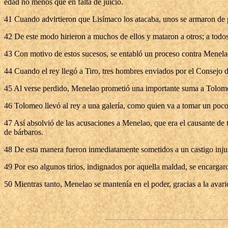
edad no menos que en falta de juicio.
41 Cuando advirtieron que Lisímaco los atacaba, unos se armaron de pie
42 De este modo hirieron a muchos de ellos y mataron a otros; a todos
43 Con motivo de estos sucesos, se entabló un proceso contra Menela
44 Cuando el rey llegó a Tiro, tres hombres enviados por el Consejo d
45 Al verse perdido, Menelao prometió una importante suma a Tolomeo,
46 Tolomeo llevó al rey a una galería, como quien va a tomar un poco d
47 Así absolvió de las acusaciones a Menelao, que era el causante de
de bárbaros.
48 De esta manera fueron inmediatamente sometidos a un castigo injust
49 Por eso algunos tirios, indignados por aquella maldad, se encargar
50 Mientras tanto, Menelao se mantenía en el poder, gracias a la avari