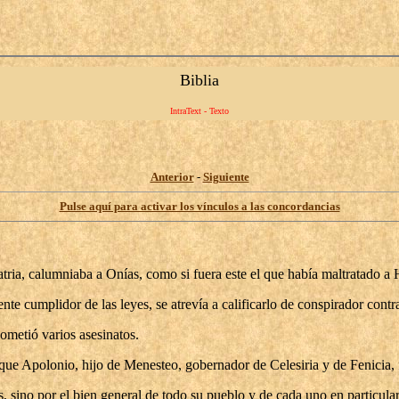
Biblia
IntraText - Texto
Anterior
-
Siguiente
Pulse aquí para activar los vínculos a las concordancias
tria, calumniaba a Onías, como si fuera este el que había maltratado a 
nte cumplidor de las leyes, se atrevía a calificarlo de conspirador contr
cometió varios asesinatos.
 que Apolonio, hijo de Menesteo, gobernador de Celesiria y de Fenicia
, sino por el bien general de todo su pueblo y de cada uno en particular