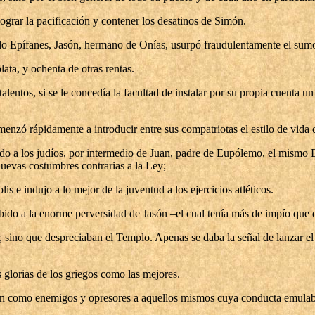
lograr la pacificación y contener los desatinos de Simón.
do Epífanes, Jasón, hermano de Onías, usurpó fraudulentamente el sum
lata, y ochenta de otras rentas.
lentos, si se le concedía la facultad de instalar por su propia cuenta un
enzó rápidamente a introducir entre sus compatriotas el estilo de vida d
dido a los judíos, por intermedio de Juan, padre de Eupólemo, el mism
nuevas costumbres contrarias a la Ley;
s e indujo a lo mejor de la juventud a los ejercicios atléticos.
debido a la enorme perversidad de Jasón –el cual tenía más de impío qu
r, sino que despreciaban el Templo. Apenas se daba la señal de lanzar el 
 glorias de los griegos como las mejores.
on como enemigos y opresores a aquellos mismos cuya conducta emulaban