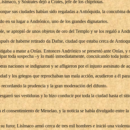
ímaco, y Sóstrates dejó a Crates, jefe de los chipriotas.
porque sus ciudades habían sido regaladas a Antióquida, la concubina de
do en su lugar a Andrónico, uno de los grandes dignatarios.
e, se apropió de unos objetos de oro del Templo y se los regaló a Andr
spués de haberse retirado da Dafne, ciudad que estaba cerca de Antioq
stigaba a matar a Onías. Entonces Andrónico se presentó ante Onías, y 
isipar toda sospecha –y lo mató inmediatamente, conculcando toda justic
tras naciones se indignaron y se afligieron por el injusto asesinato de 
iudad y los griegos que reprochaban tan mala acción, acudieron a él para
 recordando la prudencia y la gran moderación del difunto.
garró sus vestiduras y lo hizo conducir por toda la ciudad hasta el sitio
el consentimiento de Menelao, y la noticia se había divulgado entre la
su furor, Lisímaco armó cerca de tres mil hombres e inició una violent