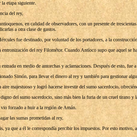
 la etapa siguiente.
ncia del rey,
ntioquenos, en calidad de observadores, con un presente de trescientas 
icarlas a otra clase de gastos.
ércules fue destinado, por voluntad de los portadores, a la construcción
 entronización del rey Filométor. Cuando Antíoco supo que aquel se hab
u entrada en medio de antorchas y aclamaciones. Después de esto, fue a
nado Simón, para llevar el dinero al rey y también para gestionar algu
aire majestuoso y logró hacerse investir del sumo sacerdocio, ofreciénd
digno del sumo sacerdocio, sino más bien la furia de un cruel tirano y la
 vio forzado a huir a la región de Amán.
gar las sumas prometidas al rey,
lis, ya que a él le correspondía percibir los impuestos. Por esto motivo