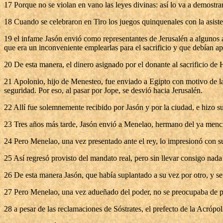
17 Porque no se violan en vano las leyes divinas: así lo va a demostrar
18 Cuando se celebraron en Tiro los juegos quinquenales con la asiste
19 el infame Jasón envió como representantes de Jerusalén a algunos a
que era un inconveniente emplearlas para el sacrificio y que debían apl
20 De esta manera, el dinero asignado por el donante al sacrificio de H
21 Apolonio, hijo de Menesteo, fue enviado a Egipto con motivo de la
seguridad. Por eso, al pasar por Jope, se desvió hacia Jerusalén.
22 Allí fue solemnemente recibido por Jasón y por la ciudad, e hizo s
23 Tres años más tarde, Jasón envió a Menelao, hermano del ya mencio
24 Pero Menelao, una vez presentado ante el rey, lo impresionó con su 
25 Así regresó provisto del mandato real, pero sin llevar consigo nada 
26 De esta manera Jasón, que había suplantado a su vez por otro, y se
27 Pero Menelao, una vez adueñado del poder, no se preocupaba de pa
28 a pesar de las reclamaciones de Sóstrates, el prefecto de la Acrópo