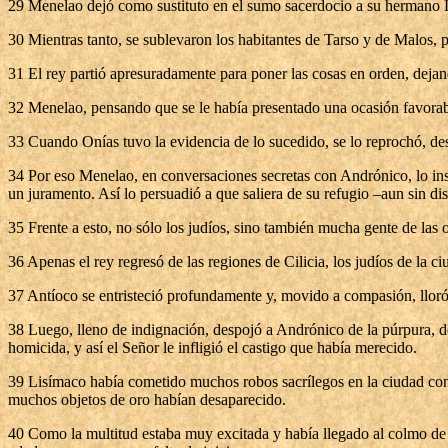
29 Menelao dejó como sustituto en el sumo sacerdocio a su hermano Lis
30 Mientras tanto, se sublevaron los habitantes de Tarso y de Malos, 
31 El rey partió apresuradamente para poner las cosas en orden, dejan
32 Menelao, pensando que se le había presentado una ocasión favorabl
33 Cuando Onías tuvo la evidencia de lo sucedido, se lo reprochó, de
34 Por eso Menelao, en conversaciones secretas con Andrónico, lo in
un juramento. Así lo persuadió a que saliera de su refugio –aun sin d
35 Frente a esto, no sólo los judíos, sino también mucha gente de las o
36 Apenas el rey regresó de las regiones de Cilicia, los judíos de la c
37 Antíoco se entristeció profundamente y, movido a compasión, lloró
38 Luego, lleno de indignación, despojó a Andrónico de la púrpura, des
homicida, y así el Señor le infligió el castigo que había merecido.
39 Lisímaco había cometido muchos robos sacrílegos en la ciudad con 
muchos objetos de oro habían desaparecido.
40 Como la multitud estaba muy excitada y había llegado al colmo de 