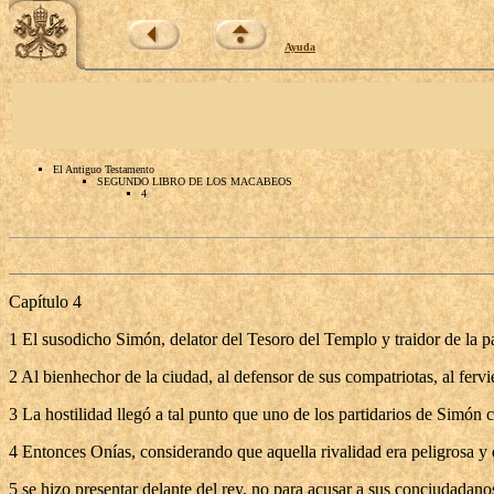
Ayuda
El Antiguo Testamento
SEGUNDO LIBRO DE LOS MACABEOS
4
Capítulo 4
1 El susodicho Simón, delator del Tesoro del Templo y traidor de la pa
2 Al bienhechor de la ciudad, al defensor de sus compatriotas, al fervie
3 La hostilidad llegó a tal punto que uno de los partidarios de Simón 
4 Entonces Onías, considerando que aquella rivalidad era peligrosa y
5 se hizo presentar delante del rey, no para acusar a sus conciudadanos