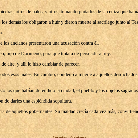
dras, otros de palos, y otros, tomando puñados de la ceniza que había a
 los demás los obligaron a huir y dieron muerte al sacrílego junto al T
o.
e los ancianos presentaron una acusación contra él.
 hijo de Dorimeno, para que tratara de persuadir al rey.
e aire, y allí lo hizo cambiar de parecer.
 todos esos males. En cambio, condenó a muerte a aquellos desdichados 
o los que habían defendido la ciudad, el pueblo y los objetos sagrados
on de darles una espléndida sepultura.
cia de aquellos gobernantes. Su maldad crecía cada vez más, convirtiénd
Anterior
-
Siguiente