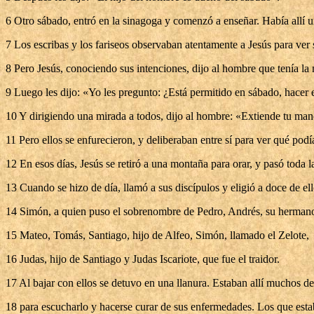
6 Otro sábado, entró en la sinagoga y comenzó a enseñar. Había allí 
7 Los escribas y los fariseos observaban atentamente a Jesús para ver
8 Pero Jesús, conociendo sus intenciones, dijo al hombre que tenía la
9 Luego les dijo: «Yo les pregunto: ¿Está permitido en sábado, hacer e
10 Y dirigiendo una mirada a todos, dijo al hombre: «Extiende tu ma
11 Pero ellos se enfurecieron, y deliberaban entre sí para ver qué podí
12 En esos días, Jesús se retiró a una montaña para orar, y pasó toda 
13 Cuando se hizo de día, llamó a sus discípulos y eligió a doce de el
14 Simón, a quien puso el sobrenombre de Pedro, Andrés, su hermano,
15 Mateo, Tomás, Santiago, hijo de Alfeo, Simón, llamado el Zelote,
16 Judas, hijo de Santiago y Judas Iscariote, que fue el traidor.
17 Al bajar con ellos se detuvo en una llanura. Estaban allí muchos d
18 para escucharlo y hacerse curar de sus enfermedades. Los que est