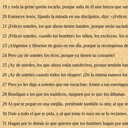
19 y toda la gente quería tocarlo, porque salía de él una fuerza que sa
20 Entonces Jesús, fijando la mirada en sus discípulos, dijo: «¡Felices
21 ¡Felices ustedes, los que ahora tienen hambre, porque serán saciados
22 ¡Felices ustedes, cuando los hombres los odien, los excluyan, los 
23 ¡Alégrense y llénense de gozo en ese día, porque la recompensa de u
24 Pero ¡ay de ustedes los ricos, porque ya tienen su consuelo!
25 ¡Ay de ustedes, los que ahora están satisfechos, porque tendrán ham
26 ¡Ay de ustedes cuando todos los elogien! ¡De la misma manera los pa
27 Pero yo les digo a ustedes que me escuchan: Amen a sus enemigos, 
28 Bendigan a los que los maldicen, rueguen por lo que los difaman.
29 Al que te pegue en una mejilla, preséntale también la otra; al que te
30 Dale a todo el que te pida, y al que tome lo tuyo no se lo reclames.
31 Hagan por lo demás lo que quieren que los hombres hagan por ust