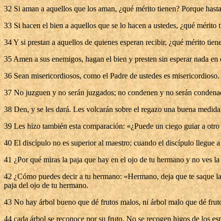
32 Si aman a aquellos que los aman, ¿qué mérito tienen? Porque hast
33 Si hacen el bien a aquellos que se lo hacen a ustedes, ¿qué mérito
34 Y si prestan a aquellos de quienes esperan recibir, ¿qué mérito tie
35 Amen a sus enemigos, hagan el bien y presten sin esperar nada en 
36 Sean misericordiosos, como el Padre de ustedes es misericordioso.
37 No juzguen y no serán juzgados; no condenen y no serán condena
38 Den, y se les dará. Les volcarán sobre el regazo una buena medida
39 Les hizo también esta comparación: «¿Puede un ciego guiar a otro
40 El discípulo no es superior al maestro; cuando el discípulo llegue a
41 ¿Por qué miras la paja que hay en el ojo de tu hermano y no ves la 
42 ¿Cómo puedes decir a tu hermano: «Hermano, deja que te saque la paj
paja del ojo de tu hermano.
43 No hay árbol bueno que dé frutos malos, ni árbol malo que dé frut
44 cada árbol se reconoce por su fruto. No se recogen higos de los esp