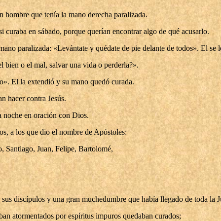
un hombre que tenía la mano derecha paralizada.
 si curaba en sábado, porque querían encontrar algo de qué acusarlo.
 mano paralizada: «Levántate y quédate de pie delante de todos». El se 
l bien o el mal, salvar una vida o perderla?».
no». El la extendió y su mano quedó curada.
an hacer contra Jesús.
la noche en oración con Dios.
los, a los que dio el nombre de Apóstoles:
 Santiago, Juan, Felipe, Bartolomé,
e sus discípulos y una gran muchedumbre que había llegado de toda la Ju
aban atormentados por espíritus impuros quedaban curados;