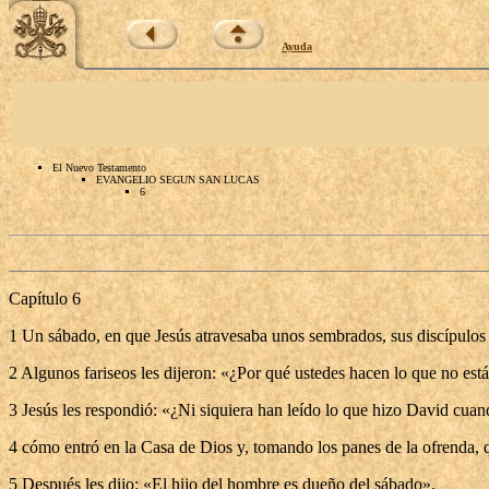
Ayuda
El Nuevo Testamento
EVANGELIO SEGUN SAN LUCAS
6
Capítulo 6
1 Un sábado, en que Jesús atravesaba unos sembrados, sus discípulos 
2 Algunos fariseos les dijeron: «¿Por qué ustedes hacen lo que no est
3 Jesús les respondió: «¿Ni siquiera han leído lo que hizo David cua
4 cómo entró en la Casa de Dios y, tomando los panes de la ofrenda,
5 Después les dijo: «El hijo del hombre es dueño del sábado».