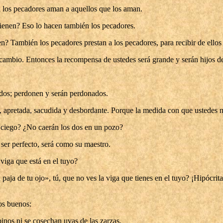
a los pecadores aman a aquellos que los aman.
 tienen? Eso lo hacen también los pecadores.
nen? También los pecadores prestan a los pecadores, para recibir de ello
cambio. Entonces la recompensa de ustedes será grande y serán hijos de
dos; perdonen y serán perdonados.
, apretada, sacudida y desbordante. Porque la medida con que ustedes 
 ciego? ¿No caerán los dos en un pozo?
 ser perfecto, será como su maestro.
viga que está en el tuyo?
a de tu ojo», tú, que no ves la viga que tienes en el tuyo? ¡Hipócrita, 
os buenos:
inos ni se cosechan uvas de las zarzas.