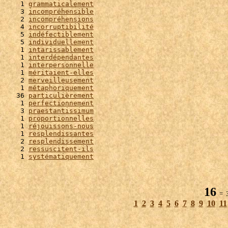
    1 
grammaticalement
    3 
incompréhensible
    2 
incompréhensions
    4 
incorruptibilité
    5 
indéfectiblement
    5 
individuellement
    1 
intarissablement
    1 
interdépendantes
    1 
interpersonnelle
    1 
méritaient-elles
    2 
merveilleusement
    1 
métaphoriquement
   36 
particulièrement
    1 
perfectionnement
    3 
praestantissimum
    1 
proportionnelles
    1 
réjouissons-nous
    1 
resplendissantes
    2 
resplendissement
    2 
ressuscitent-ils
    1 
systématiquement
16
= 3
1
2
3
4
5
6
7
8
9
10
11