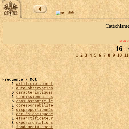
Aide
Catéchisme
IntraText
16
= 3
1
2
3
4
5
6
7
8
9
10
11
Fréquence
 - 
Mot
    1 
artificiellement
    1 
auto-observation
    6 
caractéristiques
    1 
commissionnaires
    6 
consubstantielle
    1 
coresponsabilité
    2 
disproportionnés
    1 
ecclésiastiquede
    1 
etsanctificateur
    3 
expérimentations
    1 
fondamentalement