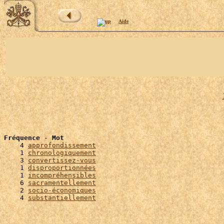
Aide
Fréquence
 - 
Mot
    4 
approfondissement
    1 
chronologiquement
    3 
convertissez-vous
    1 
disproportionnées
    1 
incompréhensibles
    6 
sacramentellement
    2 
socio-économiques
    4 
substantiellement