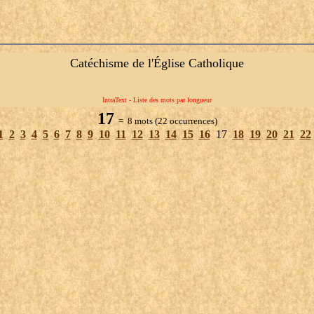
Catéchisme de l'Église Catholique
IntraText - Liste des mots par longueur
17
= 8 mots (22 occurrences)
1
2
3
4
5
6
7
8
9
10
11
12
13
14
15
16
17
18
19
20
21
22