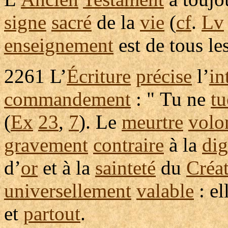
signe
sacré
de la
vie
(
cf
.
Lv
enseignement
est de tous le
2261
L’
Écriture
précise
l’
in
commandement
: " Tu ne
tu
(
Ex
23
,
7
). Le
meurtre
volo
gravement
contraire
à la
dig
d’
or
et à la
sainteté
du
Créa
universellement
valable
: el
et
partout
.