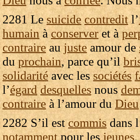
Dieu
nous a
confiée
. Nous 
2281
Le
suicide
contredit
l’
humain
à
conserver
et à
per
contraire
au
juste
amour de
du
prochain
, parce qu’il
bri
solidarité
avec les
sociétés
f
l’
égard
desquelles
nous
dem
contraire
à l’amour du
Dieu
2282
S’il est
commis
dans l
notamment
pour les
jeunes
,