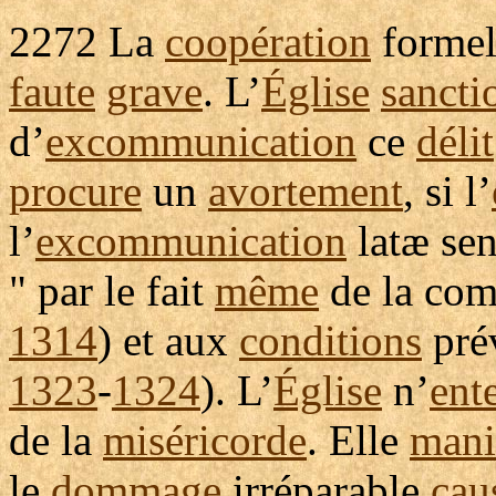
2272
La
coopération
formel
faute
grave
. L’
Église
sancti
d’
excommunication
ce
délit
procure
un
avortement
, si l’
l’
excommunication
latæ
sen
" par le fait
même
de la
com
1314
) et aux
conditions
pré
1323
-
1324
). L’
Église
n’
ent
de la
miséricorde
. Elle
mani
le
dommage
irréparable
cau