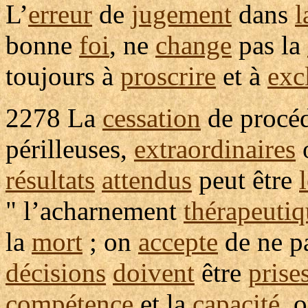
L’
erreur
de
jugement
dans
l
bonne
foi
, ne
change
pas la
toujours à
proscrire
et à
exc
2278
La
cessation
de
procé
périlleuses
,
extraordinaires
résultats
attendus
peut être
" l’
acharnement
thérapeuti
la
mort
; on
accepte
de ne pa
décisions
doivent
être
prise
compétence
et la
capacité
, 