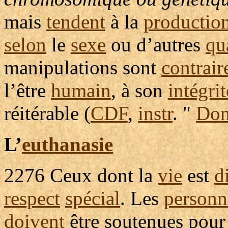
mais
tendent
à la
productio
selon
le
sexe
ou d’autres
qu
manipulations
sont
contrair
l’être
humain
, à son
intégrit
réitérable
(
CDF
,
instr
. "
Do
L’
euthanasie
2276
Ceux dont la
vie
est
d
respect
spécial
. Les
personn
doivent
être
soutenues
pou