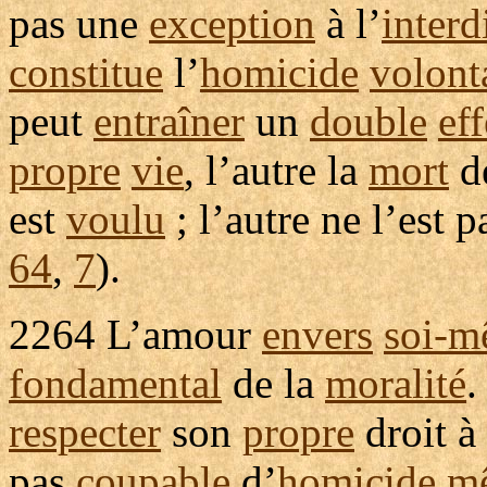
pas une
exception
à l’
interd
constitue
l’
homicide
volont
peut
entraîner
un
double
eff
propre
vie
, l’autre la
mort
de
est
voulu
; l’autre ne l’est p
64
,
7
).
2264
L’amour
envers
soi-
fondamental
de la
moralité
.
respecter
son
propre
droit à
pas
coupable
d’
homicide
m