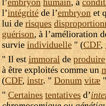
l’
embryon
humain
, à
condit
l’
intégrité
de l’
embryon
et 
lui de
risques
disproportion
guérison
, à l’
amélioration
d
survie
individuelle
" (
CDF
,
" Il est
immoral
de
produire
à être
exploités
comme un
m
(
CDF
,
instr
. "
Donum
vitæ
"
Certaines
tentatives
d’
inte
chromosomique
ou
génétiq