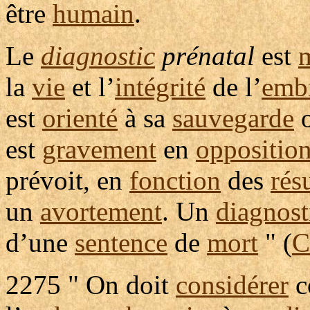
être
humain
.
Le
diagnostic
prénatal
est
la
vie
et l’
intégrité
de l’
emb
est
orienté
à sa
sauvegarde
o
est
gravement
en
oppositio
prévoit
, en
fonction
des
rés
un
avortement
. Un
diagnost
d’une
sentence
de
mort
" (
C
2275
" On doit
considérer
c