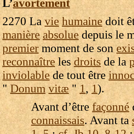
L’
avortement
2270
La
vie
humaine
doit ê
manière
absolue
depuis le 
premier
moment de son
exi
reconnaître
les
droits
de la
inviolable
de tout être
innoc
"
Donum
vitæ
"
1
,
1
).
Avant d’être
façonné
connaissais
. Avant ta
1
,
5
;
cf
.
Jb
10
,
8
-
12