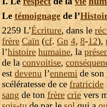
I. Le
respect
de la
vie
hum
Le
témoignage
de l’
Histoi
2259
L’
Écriture
, dans le
réc
frère
Caïn
(
cf
.
Gn
4
,
8
-
12
),
l’
histoire
humaine
, la
prése
de la
convoitise
,
conséquen
est
devenu
l’
ennemi
de son
scélératesse
de ce
fratricide
sang
de ton
frère
crie
vers m
sois-tu
de par le
sol
qui a
ou