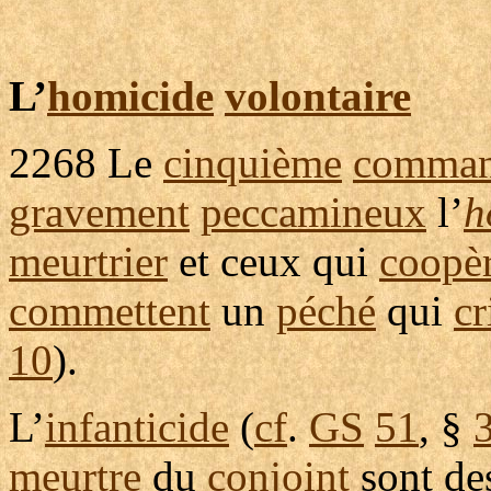
L’
homicide
volontaire
2268
Le
cinquième
comman
gravement
peccamineux
l’
h
meurtrier
et ceux qui
coopè
commettent
un
péché
qui
cr
10
).
L’
infanticide
(
cf
.
GS
51
, §
meurtre
du
conjoint
sont d