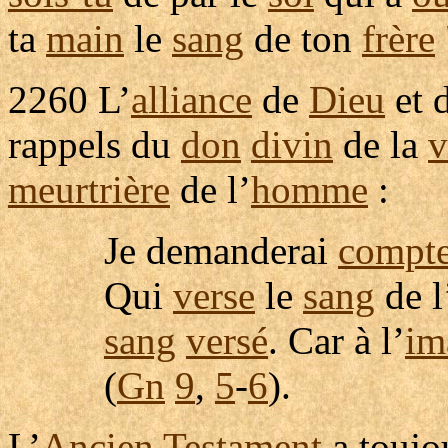
ta
main
le
sang
de ton
frère
2260
L’
alliance
de
Dieu
et d
rappels
du
don
divin
de la
v
meurtrière
de l’
homme
:
Je
demanderai
compt
Qui
verse
le
sang
de l
sang
versé
. Car à l’
im
(
Gn
9
,
5
-
6
).
L’
Ancien
Testament
a toujo