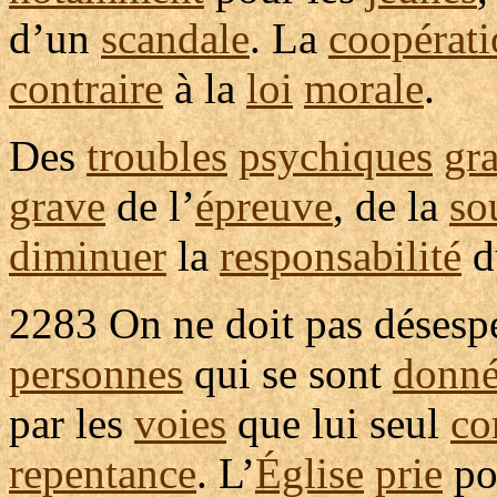
d’un
scandale
. La
coopérat
contraire
à la
loi
morale
.
Des
troubles
psychiques
gr
grave
de l’
épreuve
, de la
so
diminuer
la
responsabilité
d
2283
On ne doit pas
désesp
personnes
qui se sont
donn
par les
voies
que lui seul
co
repentance
. L’
Église
prie
po