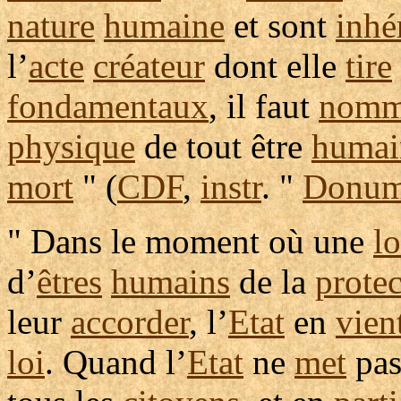
nature
humaine
et sont
inhé
l’
acte
créateur
dont elle
tire
fondamentaux
, il faut
nomm
physique
de tout être
humai
mort
" (
CDF
,
instr
. "
Donu
" Dans le moment où une
lo
d’
êtres
humains
de la
protec
leur
accorder
, l’
Etat
en
vien
loi
. Quand l’
Etat
ne
met
pas