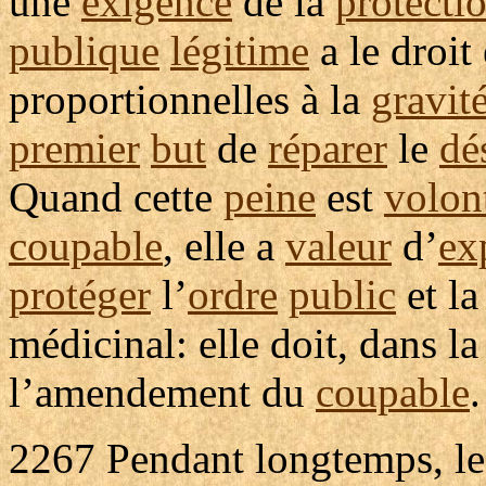
une
exigence
de la
protecti
publique
légitime
a le droit 
proportionnelles
à la
gravit
premier
but
de
réparer
le
dé
Quand cette
peine
est
volon
coupable
, elle a
valeur
d’
ex
protéger
l’
ordre
public
et l
médicinal
: elle doit, dans l
l’
amendement
du
coupable
.
2267
Pendant longtemps, le 