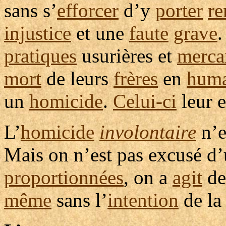
sans s’
efforcer
d’y
porter
r
injustice
et une
faute
grave
pratiques
usurières
et
merca
mort
de leurs
frères
en
huma
un
homicide
.
Celui-ci
leur 
L’
homicide
involontaire
n’
Mais on n’est pas
excusé
d’
proportionnées
, on a
agit
d
même
sans l’
intention
de la