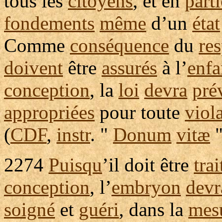
tous les
citoyens
, et en
parti
fondements
même
d’un
état
Comme
conséquence
du
re
doivent
être
assurés
à l’
enfa
conception
, la
loi
devra
pré
appropriées
pour toute
viol
(
CDF
,
instr
. "
Donum
vitæ
2274
Puisqu
’il doit être
trai
conception
, l’
embryon
devr
soigné
et
guéri
, dans la
mes