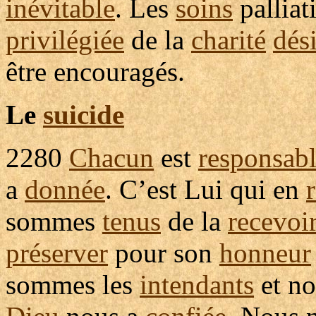
inévitable
. Les
soins
palliat
privilégiée
de la
charité
dés
être
encouragés
.
Le
suicide
2280
Chacun
est
responsab
a
donnée
. C’est Lui qui en
sommes
tenus
de la
recevoi
préserver
pour son
honneur
sommes les
intendants
et no