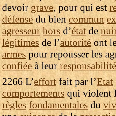
devoir
grave
, pour qui est
r
défense
du bien
commun
ex
agresseur
hors
d’
état
de
nui
légitimes
de l’
autorité
ont l
armes
pour
repousser
les
ag
confiée
à leur
responsabilit
2266
L’
effort
fait par l’
Etat
comportements
qui
violent
règles
fondamentales
du
viv