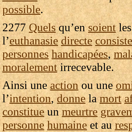
possible
.
2277
Quels
qu’en
soient
le
l’
euthanasie
directe
consist
personnes
handicapées
,
mal
moralement
irrecevable
.
Ainsi une
action
ou une
omi
l’
intention
,
donne
la
mort
a
constitue
un
meurtre
grave
personne
humaine
et au
res