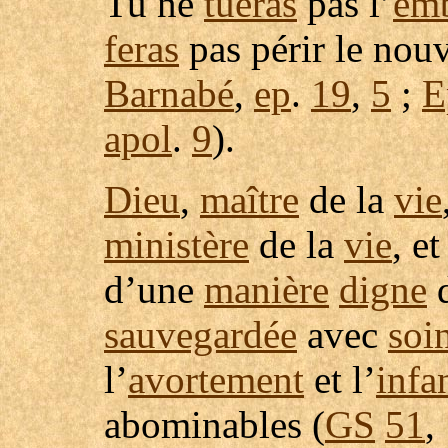
Tu ne
tueras
pas l’
em
feras
pas
périr
le
nouv
Barnabé
,
ep
.
19
,
5
;
E
apol
.
9
).
Dieu
,
maître
de la
vie
ministère
de la
vie
, et
d’une
manière
digne
d
sauvegardée
avec
soi
l’
avortement
et l’
infa
abominables
(
GS
51
,