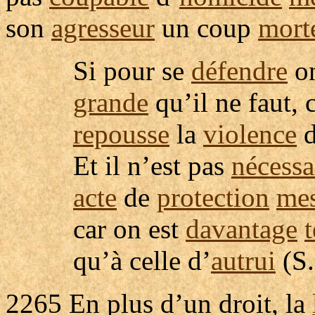
son
agresseur
un coup
mort
Si pour se
défendre
o
grande
qu’il ne faut, 
repousse
la
violence
Et il n’est pas
nécessa
acte
de
protection
me
car on est
davantage
qu’à celle d’
autrui
(S
2265
En plus d’un droit, la