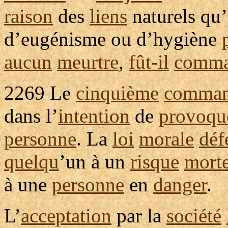
raison
des
liens
naturels
qu’
d’
eugénisme
ou d’
hygiène
aucun
meurtre
,
fût-il
comm
2269
Le
cinquième
comman
dans l’
intention
de
provoqu
personne
. La
loi
morale
déf
quelqu
’un à un
risque
morte
à une
personne
en
danger
.
L’
acceptation
par la
société