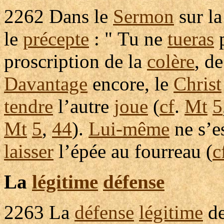
2262
Dans le
Sermon
sur l
le
précepte
: " Tu ne
tueras
p
proscription
de la
colère
, d
Davantage
encore, le
Christ
tendre
l’autre
joue
(
cf
.
Mt
5
Mt
5
,
44
).
Lui-même
ne s’e
laisser
l’
épée
au
fourreau
(
c
La
légitime
défense
2263
La
défense
légitime
d