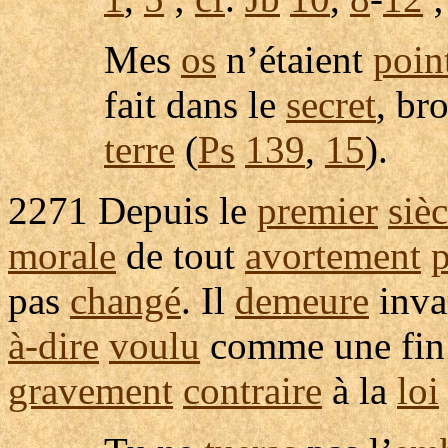
Mes
os
n’étaient
poin
fait dans le
secret
,
br
terre
(
Ps
139
,
15
).
2271
Depuis le
premier
sièc
morale
de tout
avortement
pas
changé
. Il
demeure
inva
à-dire
voulu
comme une fi
gravement
contraire
à la
loi