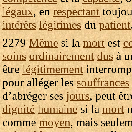
légaux
, en
respectant
toujou
intérêts
légitimes
du
patient
2279
Même
si la
mort
est
c
soins
ordinairement
dus
à u
être
légitimement
interromp
pour
alléger
les
souffrances
d’
abréger
ses
jours
, peut êt
dignité
humaine
si la
mort
n
comme
moyen
, mais seule