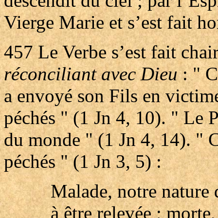
descendit du ciel ; par l’Espr
Vierge Marie et s’est fait h
457
Le Verbe s’est fait chai
réconciliant avec Dieu
: " C
a envoyé son Fils en victim
péchés " (1 Jn 4, 10). " Le 
du monde " (1 Jn 4, 14). " C
péchés " (1 Jn 3, 5) :
Malade, notre nature 
à être relevée ; morte