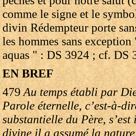
péchés et pour notre salut (c
comme le signe et le symbol
divin Rédempteur porte sans 
les hommes sans exception "
aquas " : DS 3924 ; cf. DS 
EN BREF
479
Au temps établi par Die
Parole éternelle, c’est-à-di
substantielle du Père, s’est
divine il a assumé la natur