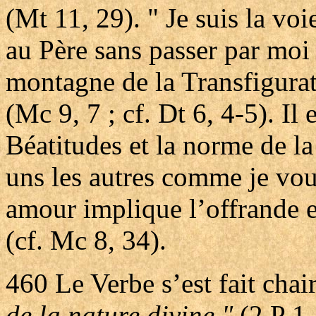
(Mt 11, 29). " Je suis la voie
au Père sans passer par moi "
montagne de la Transfigurat
(Mc 9, 7 ; cf. Dt 6, 4-5). Il 
Béatitudes et la norme de l
uns les autres comme je vous
amour implique l’offrande e
(cf. Mc 8, 34).
460
Le Verbe s’est fait chai
de la nature divine "
(2 P 1,