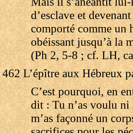
Mais il s’anéantit lu
d’esclave et devenan
comporté comme un ho
obéissant jusqu’à la m
(Ph 2, 5-8 ; cf. LH, 
462
L’épître aux Hébreux p
C’est pourquoi, en en
dit : Tu n’as voulu ni 
m’as façonné un corps
sacrifices pour les péc