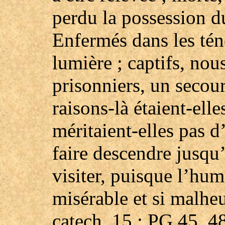
perdu la possession du 
Enfermés dans les ténè
lumière ; captifs, nou
prisonniers, un secour
raisons-là étaient-ell
méritaient-elles pas 
faire descendre jusqu
visiter, puisque l’hum
misérable et si malhe
catech. 15 : PG 45, 4