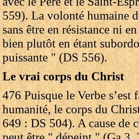
avec le Père et le Saint-Esp
559). La volonté humaine du
sans être en résistance ni en
bien plutôt en étant subordo
puissante " (DS 556).
Le vrai corps du Christ
476
Puisque le Verbe s’est 
humanité, le corps du Christ
649 : DS 504). A cause de c
peut être " dépeint " (Ga 3,