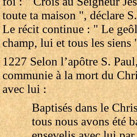
foi : " Crois au Seigneur Jésu
toute ta maison ", déclare S
Le récit continue : " Le geô
champ, lui et tous les siens
1227
Selon l’apôtre S. Paul
communie à la mort du Christ 
avec lui :
Baptisés dans le Chris
tous nous avons été b
ensevelis avec lui par