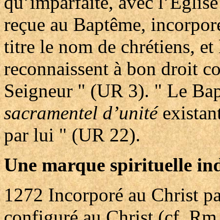
qu’imparfaite, avec l’Église 
reçue au Baptême, incorporés
titre le nom de chrétiens, et 
reconnaissent à bon droit c
Seigneur " (UR 3). " Le Bap
sacramentel d’unité
existant
par lui " (UR 22).
Une marque spirituelle indé
1272
Incorporé au Christ pa
configuré au Christ (cf. Rm