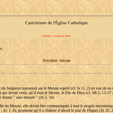
Catéchisme de l'Église Catholique
IntraText - Lecture du Texte
NE
Précédent
-
Suivant
 du Seigneur reposerait sur le Messie espéré (cf. Is 11, 2) en vue de sa m
 qui devait venir, qu’il était le Messie, le Fils de Dieu (cf. Mt 3, 13-17 
ui donne " sans mesure " (Jn 3, 34).
celle du Messie, elle devait être communiquée à
tout le peuple
messianiq
15 ; Ac 1, 8), promesse qu’il a réalisée d’abord le jour de Pâques (Jn 20, 