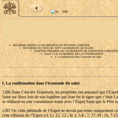
Aide
DEUXIEME PARTIE LA CELEBRATION DU MYSTERE CHRETIEN
DEUXIÈME SECTION LES SEPT SACREMENTS DE ÉGLISE
CHAPITRE PREMIER LES SACREMENTS DE L’INITIATION CHRETIEN
Article 2 LE SACREMENT DE LA CONFIRMATION
I. La confirmation dans l’économie du salut
I. La confirmation dans l’économie du salut
1286
Dans l’
Ancien Testament
, les prophètes ont annoncé que l’Esprit
Saint sur Jésus lors de son baptême par Jean fut le signe que c’était Lui
se réalisent en une communion totale avec l’Esprit Saint que le Père l
1287
Or, cette plénitude de l’Esprit ne devait pas rester uniquement 
cette effusion de l’Esprit (cf. Lc 12, 12 ; Jn 3, 5-8 ; 7, 37-39 ; 16, 7-