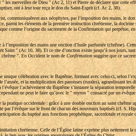
" les merveilles de Dieu " (Ac 2, 11) et Pierre de déclarer que cette eff
ptiser, ont à leur tour reçu le don du Saint-Esprit (cf. Ac 2, 38).
rist, communiquèrent aux néophytes, par l’imposition des mains, le don 
, parmi les éléments de la première instruction chrétienne, la doctrine s
lique comme l’origine du sacrement de la Confirmation qui perpétue, en q
ée à l’imposition des mains une onction d’huile parfumée (chrême). Cette on
rit Saint " (Ac 10, 38). Et ce rite d’onction existe jusqu’à nos jours, ta
e " chrême ". En Occident le nom de
Confirmation
suggère que ce sacreme
e unique célébration avec le Baptême, formant avec celui-ci, selon l’ex
e l’année, et la multiplication des paroisses (rurales), agrandissant les 
 à l’évêque l’achèvement du Baptême s’instaure la séparation temporelle
i cependant ne peut le faire qu’avec le " myron " consacré par un évêque
la pratique occidentale : grâce à une double onction au saint chrême ap
te par l’évêque sur le front de chacun des nouveaux baptisés (cf. S. Hip
a participation du baptisé aux fonctions prophétique, sacerdotale et royale
’initiation chrétienne. Celle de l’Église latine exprime plus nettement 
là, le lien avec les origines apostoliques de l’Église du Christ.