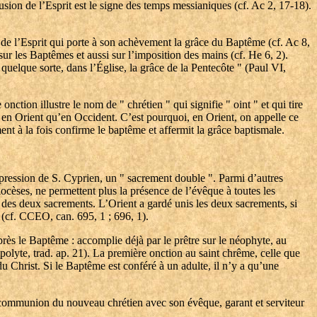
usion de l’Esprit est le signe des temps messianiques (cf. Ac 2, 17-18).
de l’Esprit qui porte à son achèvement la grâce du Baptême (cf. Ac 8,
ur les Baptêmes et aussi sur l’imposition des mains (cf. He 6, 2).
uelque sorte, dans l’Église, la grâce de la Pentecôte " (Paul VI,
ction illustre le nom de " chrétien " qui signifie " oint " et qui tire
nt en Orient qu’en Occident. C’est pourquoi, en Orient, on appelle ce
nt à la fois confirme le baptême et affermit la grâce baptismale.
pression de S. Cyprien, un " sacrement double ". Parmi d’autres
diocèses, ne permettent plus la présence de l’évêque à toutes les
 des deux sacrements. L’Orient a gardé unis les deux sacrements, si
 (cf. CCEO, can. 695, 1 ; 696, 1).
rès le Baptême : accomplie déjà par le prêtre sur le néophyte, au
polyte, trad. ap. 21). La première onction au saint chrême, celle que
 du Christ. Si le Baptême est conféré à un adulte, il n’y a qu’une
la communion du nouveau chrétien avec son évêque, garant et serviteur