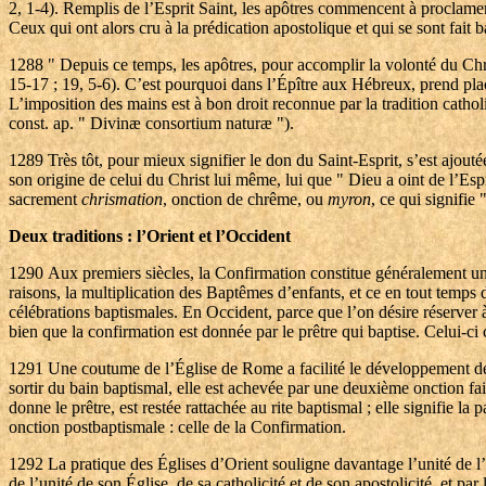
2, 1-4). Remplis de l’Esprit Saint, les apôtres commencent à proclamer 
Ceux qui ont alors cru à la prédication apostolique et qui se sont fait ba
1288
" Depuis ce temps, les apôtres, pour accomplir la volonté du Ch
15-17 ; 19, 5-6). C’est pourquoi dans l’Épître aux Hébreux, prend place
L’imposition des mains est à bon droit reconnue par la tradition catho
const. ap. " Divinæ consortium naturæ ").
1289
Très tôt, pour mieux signifier le don du Saint-Esprit, s’est ajout
son origine de celui du Christ lui même, lui que " Dieu a oint de l’Esp
sacrement
chrismation
, onction de chrême, ou
myron
, ce qui signifi
Deux traditions : l’Orient et l’Occident
1290
Aux premiers siècles, la Confirmation constitue généralement un
raisons, la multiplication des Baptêmes d’enfants, et ce en tout temps d
célébrations baptismales. En Occident, parce que l’on désire réserver
bien que la confirmation est donnée par le prêtre qui baptise. Celui-c
1291
Une coutume de l’Église de Rome a facilité le développement de 
sortir du bain baptismal, elle est achevée par une deuxième onction fai
donne le prêtre, est restée rattachée au rite baptismal ; elle signifie l
onction postbaptismale : celle de la Confirmation.
1292
La pratique des Églises d’Orient souligne davantage l’unité de l
de l’unité de son Église, de sa catholicité et de son apostolicité, et par 