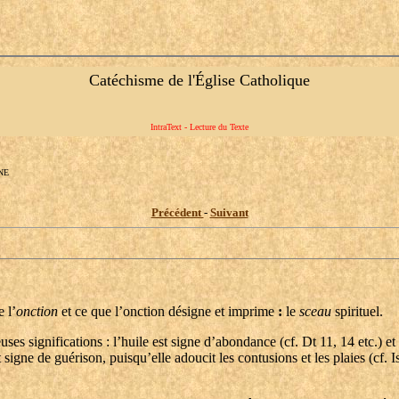
Catéchisme de l'Église Catholique
IntraText - Lecture du Texte
NE
Précédent
-
Suivant
 l’
onction
et ce que l’onction désigne et imprime
:
le
sceau
spirituel.
es significations : l’huile est signe d’abondance (cf. Dt 11, 14 etc.) et d
est signe de guérison, puisqu’elle adoucit les contusions et les plaies (cf. 