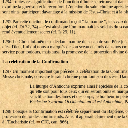
1294
Toutes ces significations de l’onction d’huile se retrouvent dans 
exprime la guérison et le réconfort. L’onction du saint chrême après le
sont oints, participent davantage à la mission de Jésus-Christ et à la p
1295
Par cette onction, le confirmand reçoit " la marque ", le
sceau
de
objet (cf. Dt 32, 34) – c’est ainsi que l’on marquait les soldats du sceau
rend éventuellement secret (cf. Is 29, 11).
1296
Le Christ lui-même se déclare marqué du sceau de son Père (cf. Jn
c’est Dieu, Lui qui nous a marqués de son sceau et a mis dans nos cœurs
service pour toujours, mais aussi la promesse de la protection divine d
La célébration de la Confirmation
1297
Un moment important qui précède la célébration de la Confirmatio
Messe chrismale, consacre le saint chrême pour tout son diocèse. Dans 
La liturgie d’Antioche exprime ainsi l’épiclèse de la co
qu’elle soit pour tous ceux qui en seront oints et marqu
sanctification des âmes et des corps, le bonheur impériss
Ecclesiae Syrorum Occidentalium id est Antiochiae
, P
1298
Lorsque la Confirmation est célébrée séparément du Baptême, co
profession de foi des confirmands. Ainsi il apparaît clairement que la 
à l’Eucharistie (cf.
⇒
CIC, can. 866).