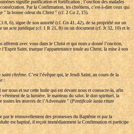
mènes signifie purification et fortification ; l’onction des malades
consécration. Par la Confirmation, les chrétiens, c’est-à-dire ceux qui
ge " la bonne odeur du Christ " (cf. 2 Co 2, 15).
t 8, 6), signe de son autorité (cf. Gn 41, 42), de sa propriété sur un
fie un acte juridique (cf. 1 R 21, 8) ou un document (cf. Jr 32, 10) et le
s affermit avec vous dans le Christ et qui nous a donné l’onction,
 l’Esprit Saint, marque l’appartenance totale au Christ, la mise à son
 saint chrême.
C’est l’évêque qui, le Jeudi Saint, au cours de la
e :
 sur nous et sur cette huile qui est devant nous et consacre-la, afin
 vêtement de la lumière, le manteau du salut, le don spirituel, la
re toutes les œuvres de l’Adversaire " (
Pontificale iuxta ritum
ce par le renouvellement des promesses du Baptême et par la
ulte est baptisé, il reçoit immédiatement la Confirmation et participe