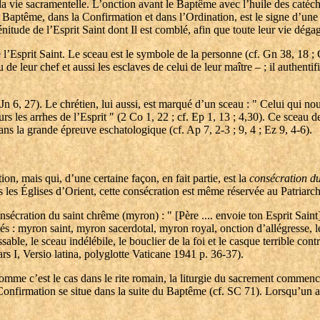
la vie sacramentelle. L’onction avant le Baptême avec l’huile des catéchu
 Baptême, dans la Confirmation et dans l’Ordination, est le signe d’une 
lénitude de l’Esprit Saint dont Il est comblé, afin que toute leur vie déga
 l’Esprit Saint. Le sceau est le symbole de la personne (cf. Gn 38, 18 ; C
 de leur chef et aussi les esclaves de celui de leur maître – ; il authenti
 6, 27). Le chrétien, lui aussi, est marqué d’un sceau : " Celui qui nou
 les arrhes de l’Esprit " (2 Co 1, 22 ; cf. Ep 1, 13 ; 4,30). Ce sceau de
ans la grande épreuve eschatologique (cf. Ap 7, 2-3 ; 9, 4 ; Ez 9, 4-6).
n, mais qui, d’une certaine façon, en fait partie, est la
consécration
du
les Églises d’Orient, cette consécration est même réservée au Patriarch
nsécration du saint chrême (myron) : " [Père .... envoie ton Esprit Saint]
és : myron saint, myron sacerdotal, myron royal, onction d’allégresse, le
able, le sceau indélébile, le bouclier de la foi et le casque terrible cont
ars I, Versio latina, polyglotte Vaticane 1941 p. 36-37).
mme c’est le cas dans le rite romain, la liturgie du sacrement commen
Confirmation se situe dans la suite du Baptême (cf. SC 71). Lorsqu’un ad