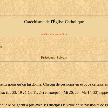
Catéchisme de l'Église Catholique
IntraText - Lecture du Texte
NE
Précédent
-
Suivant
érents noms qu’on lui donne. Chacun de ces noms en évoque certains asp
tein
(Lc 22, 19 ; 1 Co 11, 24) et
eulogein
(Mt 26, 26 ; Mc 14, 22) rappel
e
que le Seigneur a pris avec ses disciples la veille de sa passion et de l