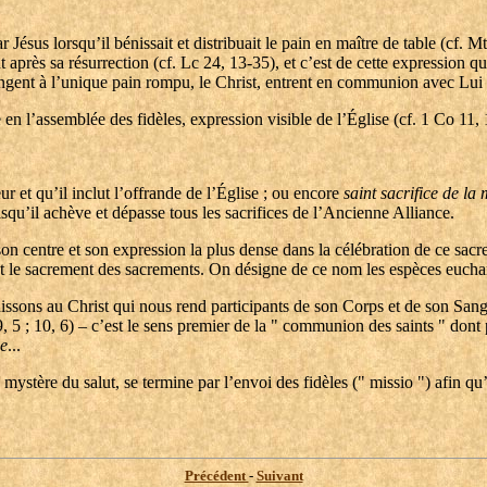
ar Jésus lorsqu’il bénissait et distribuait le pain en maître de table (cf. 
nt après sa résurrection (cf. Lc 24, 13-35), et c’est de cette expression 
 mangent à l’unique pain rompu, le Christ, entrent en communion avec Lui
 en l’assemblée des fidèles, expression visible de l’Église (cf. 1 Co 11,
ur et qu’il inclut l’offrande de l’Église ; ou encore
saint sacrifice de la 
squ’il achève et dépasse tous les sacrifices de l’Ancienne Alliance.
 son centre et son expression la plus dense dans la célébration de ce sac
st le sacrement des sacrements. On désigne de ce nom les espèces euchar
issons au Christ qui nous rend participants de son Corps et de son Sang
, 5 ; 10, 6) – c’est le sens premier de la " communion des saints " dont
ue
...
e mystère du salut, se termine par l’envoi des fidèles (" missio ") afin q
Précédent
-
Suivant