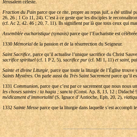
Jérusalem céleste.
Fraction du Pain
parce que ce rite, propre au repas juif, a été utilisé p
26, 26 ; 1 Co 11, 24). C’est à ce geste que les disciples le reconnaîtro
(cf. Ac 2, 42. 46 ; 20, 7. 11). Ils signifient par là que tous ceux qui
Assemblée eucharistique
(synaxis)
parce que l’Eucharistie est célébrée
1330
Mémorial
de la passion et de la résurrection du Seigneur.
Saint Sacrifice
, parce qu’il actualise l’unique sacrifice du Christ Sauve
sacrifice spirituel
(cf. 1 P 2, 5),
sacrifice pur
(cf. Ml 1, 11)
et saint,
pui
Sainte et divine Liturgie,
parce que toute la liturgie de l’Église trouve
Saints Mystères.
On parle aussi du
Très Saint Sacrement
parce qu’il e
1331
Communion
, parce que c’est par ce sacrement que nous nous un
les choses saintes : ta hagia ; sancta
(Const. Ap. 8, 13, 12 ; Didaché 9
médicament d’immortalité
(S. Ignace d’Antioche, Eph. 20, 2),
viatiq
1332
Sainte Messe
parce que la liturgie dans laquelle s’est accompli l