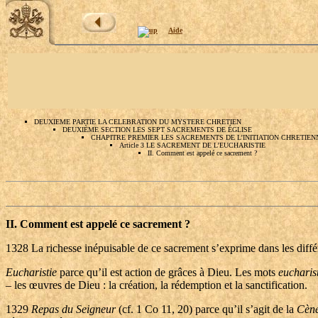
Aide
DEUXIEME PARTIE LA CELEBRATION DU MYSTERE CHRETIEN
DEUXIÈME SECTION LES SEPT SACREMENTS DE ÉGLISE
CHAPITRE PREMIER LES SACREMENTS DE L’INITIATION CHRETIEN
Article 3 LE SACREMENT DE L’EUCHARISTIE
II. Comment est appelé ce sacrement ?
II. Comment est appelé ce sacrement ?
1328
La richesse inépuisable de ce sacrement s’exprime dans les diff
Eucharistie
parce qu’il est action de grâces à Dieu. Les mots
eucharis
– les œuvres de Dieu : la création, la rédemption et la sanctification.
1329
Repas du Seigneur
(cf. 1 Co 11, 20) parce qu’il s’agit de la
Cèn