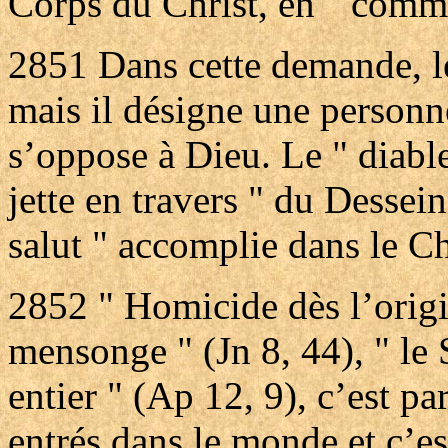
Corps du Christ, en " commu
2851
Dans cette demande, le
mais il désigne une personn
s’oppose à Dieu. Le " diable
jette en travers " du Dessei
salut " accomplie dans le Ch
2852
" Homicide dès l’orig
mensonge " (Jn 8, 44), " le
entier " (Ap 12, 9), c’est pa
entrés dans le monde et c’est