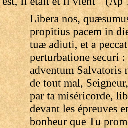
est, Il était et Il vient " (Ap 
Libera nos, quæsumus
propitius pacem in di
tuæ adiuti, et a pecca
perturbatione securi 
adventum Salvatoris n
de tout mal, Seigneur,
par ta miséricorde, l
devant les épreuves e
bonheur que Tu prome