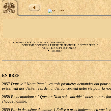
Aide
QUATRIEME PARTIE LA PRIERE CHRETIENNE
DEUXIEME SECTION LA PRIERE DU SEIGNEUR : " NOTRE PERE ! "
Article 3 LES SEPT DEMANDES
EN BREF
EN BREF
2857
Dans le " Notre Père ", les trois premières demandes ont pour ob
présentent nos désirs : ces demandes concernent notre vie pour la nour
2858
En demandant : " Que ton Nom soit sanctifié " nous entrons dans
chaque homme.
2859
Par la deuxième demande, l’Église a principalement en vue le re