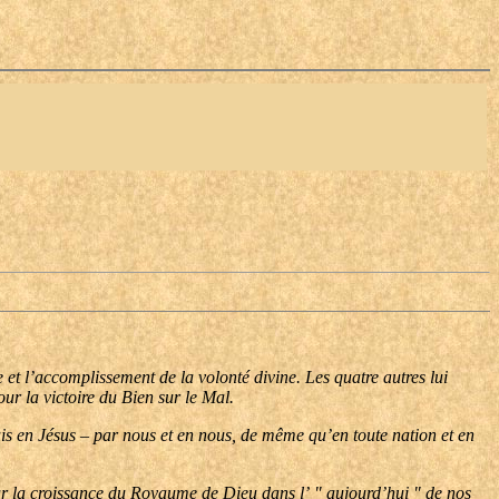
et l’accomplissement de la volonté divine. Les quatre autres lui
ur la victoire du Bien sur le Mal.
is en Jésus – par nous et en nous, de même qu’en toute nation et en
ur la croissance du Royaume de Dieu dans l’ " aujourd’hui " de nos