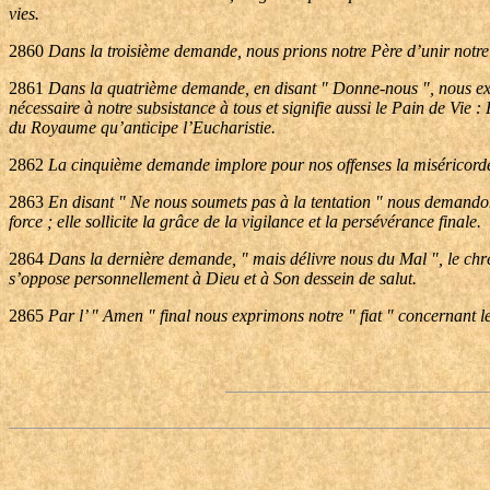
vies.
2860
Dans la troisième demande, nous prions notre Père d’unir notre 
2861
Dans la quatrième demande, en disant " Donne-nous ", nous expri
nécessaire à notre subsistance à tous et signifie aussi le Pain de Vie 
du Royaume qu’anticipe l’Eucharistie.
2862
La cinquième demande implore pour nos offenses la miséricorde 
2863
En disant " Ne nous soumets pas à la tentation " nous demandon
force ; elle sollicite la grâce de la vigilance et la persévérance finale.
2864
Dans la dernière demande, " mais délivre nous du Mal ", le chréti
s’oppose personnellement à Dieu et à Son dessein de salut.
2865
Par l’ " Amen " final nous exprimons notre " fiat " concernant le