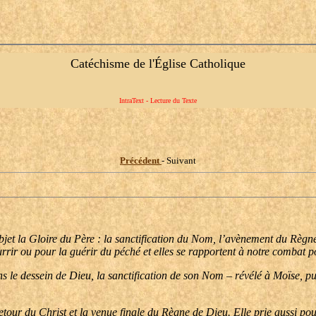
Catéchisme de l'Église Catholique
IntraText - Lecture du Texte
Précédent
- Suivant
jet la Gloire du Père : la sanctification du Nom, l’avènement du Règne 
rir ou pour la guérir du péché et elles se rapportent à notre combat po
 le dessein de Dieu, la sanctification de son Nom – révélé à Moïse, pu
tour du Christ et la venue finale du Règne de Dieu. Elle prie aussi po