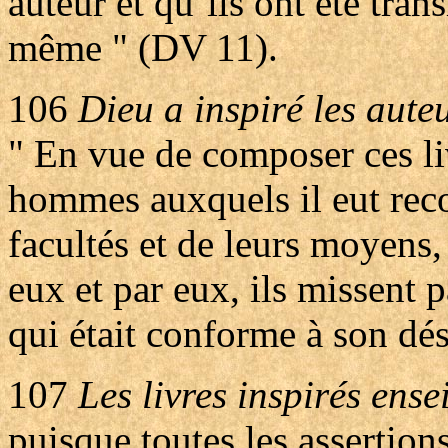
auteur et qu’ils ont été tran
même " (DV 11).
106
Dieu a inspiré les auteu
" En vue de composer ces liv
hommes auxquels il eut reco
facultés et de leurs moyens
eux et par eux, ils missent p
qui était conforme à son dés
107
Les livres inspirés ense
puisque toutes les assertion