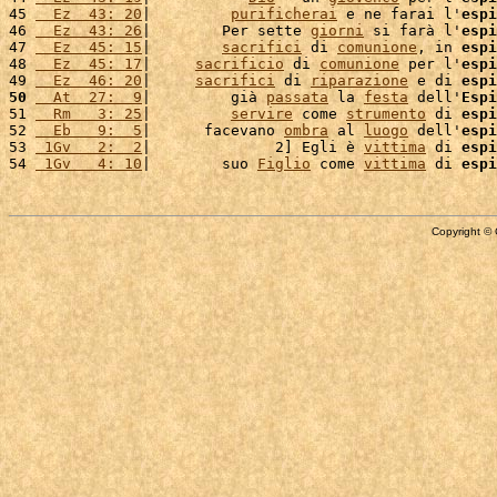
45 
  Ez  43: 20
|         
purificherai
 e ne farai l'
espi
46 
  Ez  43: 26
|        Per sette 
giorni
 si farà l'
espi
47 
  Ez  45: 15
|        
sacrifici
 di 
comunione
, in 
espi
48 
  Ez  45: 17
|     
sacrificio
 di 
comunione
 per l'
espi
49 
  Ez  46: 20
|     
sacrifici
 di 
riparazione
 e di 
espi
50
  At  27:  9
|         già 
passata
 la 
festa
 dell'
Espi
51 
  Rm   3: 25
|         
servire
 come 
strumento
 di 
espi
52 
  Eb   9:  5
|      facevano 
ombra
 al 
luogo
 dell'
espi
53 
 1Gv   2:  2
|              2] Egli è 
vittima
 di 
espi
54 
 1Gv   4: 10
|        suo 
Figlio
 come 
vittima
 di 
espi
Copyright © 