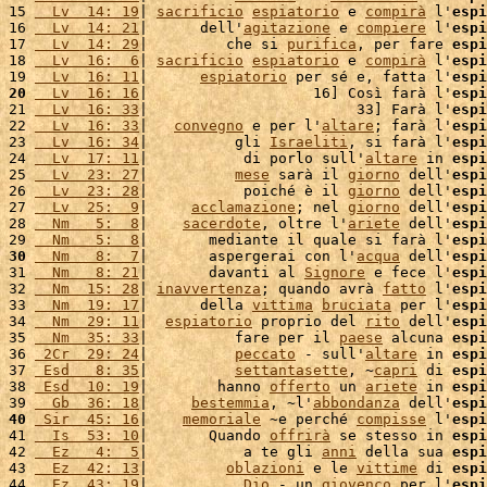
15 
  Lv  14: 19
| 
sacrificio
espiatorio
 e 
compirà
 l'
espi
16 
  Lv  14: 21
|      dell'
agitazione
 e 
compiere
 l'
espi
17 
  Lv  14: 29
|         che si 
purifica
, per fare 
espi
18 
  Lv  16:  6
| 
sacrificio
espiatorio
 e 
compirà
 l'
espi
19 
  Lv  16: 11
|      
espiatorio
 per sé e, fatta l'
espi
20
  Lv  16: 16
|                   16] Così farà l'
espi
21 
  Lv  16: 33
|                        33] Farà l'
espi
22 
  Lv  16: 33
|   
convegno
 e per l'
altare
; farà l'
espi
23 
  Lv  16: 34
|          gli 
Israeliti
, si farà l'
espi
24 
  Lv  17: 11
|           di porlo sull'
altare
 in 
espi
25 
  Lv  23: 27
|          
mese
 sarà il 
giorno
 dell'
espi
26 
  Lv  23: 28
|           poiché è il 
giorno
 dell'
espi
27 
  Lv  25:  9
|     
acclamazione
; nel 
giorno
 dell'
espi
28 
  Nm   5:  8
|    
sacerdote
, oltre l'
ariete
 dell'
espi
29 
  Nm   5:  8
|       mediante il quale si farà l'
espi
30
  Nm   8:  7
|       aspergerai con l'
acqua
 dell'
espi
31 
  Nm   8: 21
|       davanti al 
Signore
 e fece l'
espi
32 
  Nm  15: 28
| 
inavvertenza
; quando avrà 
fatto
 l'
espi
33 
  Nm  19: 17
|      della 
vittima
bruciata
 per l'
espi
34 
  Nm  29: 11
|  
espiatorio
 proprio del 
rito
 dell'
espi
35 
  Nm  35: 33
|          fare per il 
paese
 alcuna 
espi
36 
 2Cr  29: 24
|          
peccato
 - sull'
altare
 in 
espi
37 
 Esd   8: 35
|          
settantasette
, ~
capri
 di 
espi
38 
 Esd  10: 19
|        hanno 
offerto
 un 
ariete
 in 
espi
39 
  Gb  36: 18
|     
bestemmia
, ~l'
abbondanza
 dell'
espi
40
 Sir  45: 16
|    
memoriale
 ~e perché 
compisse
 l'
espi
41 
  Is  53: 10
|       Quando 
offrirà
 se stesso in 
espi
42 
  Ez   4:  5
|           a te gli 
anni
 della sua 
espi
43 
  Ez  42: 13
|         
oblazioni
 e le 
vittime
 di 
espi
44 
  Ez  43: 19
|           
Dio
 - un 
giovenco
 per l'
espi