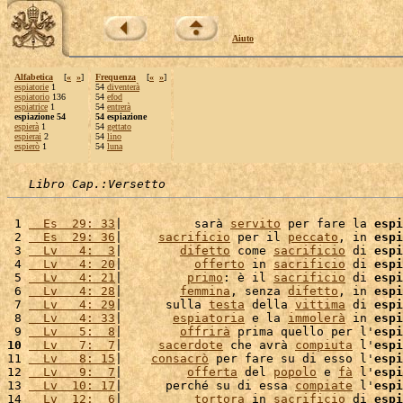
Aiuto
Alfabetica
[
«
»
]
Frequenza
[
«
»
]
espiatorie
1
54
diventerà
espiatorio
136
54
efod
espiatrice
1
54
entrerà
espiazione 54
54 espiazione
espierà
1
54
gettato
espierai
2
54
lino
espierò
1
54
luna
Libro Cap.:Versetto
 1 
  Es  29: 33
|          sarà 
servito
 per fare la 
espi
 2 
  Es  29: 36
|     
sacrificio
 per il 
peccato
, in 
espi
 3 
  Lv   4:  3
|        
difetto
 come 
sacrificio
 di 
espi
 4 
  Lv   4: 20
|          
offerto
 in 
sacrificio
 di 
espi
 5 
  Lv   4: 21
|         
primo
: è il 
sacrificio
 di 
espi
 6 
  Lv   4: 28
|        
femmina
, senza 
difetto
, in 
espi
 7 
  Lv   4: 29
|      sulla 
testa
 della 
vittima
 di 
espi
 8 
  Lv   4: 33
|       
espiatoria
 e la 
immolerà
 in 
espi
 9 
  Lv   5:  8
|        
offrirà
 prima quello per l'
espi
10
  Lv   7:  7
|     
sacerdote
 che avrà 
compiuta
 l'
espi
11 
  Lv   8: 15
|    
consacrò
 per fare su di esso l'
espi
12 
  Lv   9:  7
|         
offerta
 del 
popolo
 e 
fà
 l'
espi
13 
  Lv  10: 17
|      perché su di essa 
compiate
 l'
espi
14 
  Lv  12:  6
|          
tortora
 in 
sacrificio
 di 
espi