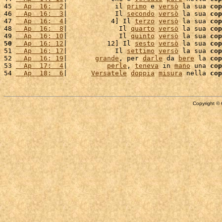
45 
  Ap  16:  2
|            il 
primo
 e 
versò
 la sua 
cop
46 
  Ap  16:  3
|            Il 
secondo
versò
 la sua 
cop
47 
  Ap  16:  4
|           4] Il 
terzo
versò
 la sua 
cop
48 
  Ap  16:  8
|             Il 
quarto
versò
 la sua 
cop
49 
  Ap  16: 10
|             Il 
quinto
versò
 la sua 
cop
50
  Ap  16: 12
|          12] Il 
sesto
versò
 la sua 
cop
51 
  Ap  16: 17
|            Il 
settimo
versò
 la sua 
cop
52 
  Ap  16: 19
|       
grande
, per 
darle
 da 
bere
 la 
cop
53 
  Ap  17:  4
|          
perle
, 
teneva
 in 
mano
 una 
cop
54 
  Ap  18:  6
|      
Versatele
doppia
misura
 nella 
cop
Copyright © 