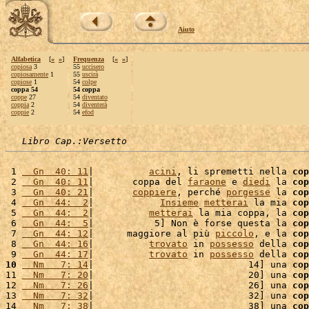
Aiuto
Alfabetica
[
«
»
]
Frequenza
[
«
»
]
copiosa
3
55
uccisero
copiosamente
1
55
uscirà
copiose
1
54
colpe
coppa 54
54 coppa
coppe
27
54
diventato
coppia
2
54
diventerà
coppie
2
54
efod
Libro Cap.:Versetto
 1 
  Gn  40: 11
|          
acini
, li spremetti nella 
cop
 2 
  Gn  40: 11
|       coppa del 
faraone
 e 
diedi
 la 
cop
 3 
  Gn  40: 21
|       
coppiere
, perché 
porgesse
 la 
cop
 4 
  Gn  44:  2
|            
Insieme
metterai
 la mia 
cop
 5 
  Gn  44:  2
|          
metterai
 la mia coppa, la 
cop
 6 
  Gn  44:  5
|           5] Non è forse questa la 
cop
 7 
  Gn  44: 12
|      maggiore al più 
piccolo
, e la 
cop
 8 
  Gn  44: 16
|          
trovato
 in 
possesso
 della 
cop
 9 
  Gn  44: 17
|          
trovato
 in 
possesso
 della 
cop
10
  Nm   7: 14
|                            14] una 
cop
11 
  Nm   7: 20
|                            20] una 
cop
12 
  Nm   7: 26
|                            26] una 
cop
13 
  Nm   7: 32
|                            32] una 
cop
14 
  Nm   7: 38
|                            38] una 
cop