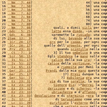
15 
  Nm   7: 44
|                            44] una 
cop
16 
  Nm   7: 50
|                            50] una 
cop
17 
  Nm   7: 56
|                            56] una 
cop
18 
  Nm   7: 62
|                            62] una 
cop
19 
  Nm   7: 68
|                            68] una 
cop
20
  Nm   7: 74
|                            74] una 
cop
21 
  Nm   7: 80
|                            80] una 
cop
22 
  Nm   7: 86
|           quali, a dieci 
sicli
 per 
cop
23 
 Gdc   5: 25
|          
latte
 essa 
diede
, ~in una 
cop
24 
 Gdc   6: 38
|          spremette la 
rugiada
: una 
cop
25 
2Sam  12:  3
|           di lui, 
bevendo
 alla sua 
cop
26 
 1Cr  28: 17
|         
oro
 per le 
coppe
, per ogni 
cop
27 
 1Cr  28: 17
|      quello dell'
argento
, per ogni 
cop
28 
 Prv  23: 31
|             quando 
scintilla
 nella 
cop
29 
  Ct   7:  3
|           3] Il tuo 
ombelico
 è una 
cop
30
 Sir  50: 15
|        Egli 
stendeva
 la 
mano
 sulla 
cop
31 
  Is  51: 17
|          
calice
 della sua 
ira
; ~la 
cop
32 
  Is  51: 22
|        
calice
 della 
vertigine
, ~la 
cop
33 
  Is  65: 11
|             e 
riempite
 per Menì la 
cop
34 
 Ger  25: 15
|       
Prendi
 dalla mia 
mano
 questa 
cop
35 
 Ger  25: 17
|                17] 
Presi
 dunque la 
cop
36 
 Ger  51:  7
|               7] 
Babilonia
era
 una 
cop
37 
  Ez  23: 31
|         
via
 di tua 
sorella
, la sua 
cop
38 
  Ez  23: 32
|           
Signore
Dio
: ~"
Berrai
 la 
cop
39 
  Ez  23: 32
|        
derisione
 e di 
scherno
; ~la 
cop
40
  Ez  23: 33
|          
ubriachezza
 e d'
affanno
, ~
cop
41 
  Ez  23: 33
| 
desolazione
 e di 
sterminio
 ~
era
 la 
cop
42 
  Zc  12:  2
|            di 
Gerusalemme
 come una 
cop
43 
  Lc  11: 39
|         
purificate
 l'
esterno
 della 
cop
44 
  Ap  14: 10
|           che è 
versato
puro
 nella 
cop