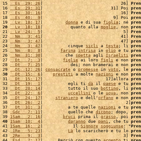
15 
  Es  29: 26
|                               26] 
Pren
16 
  Es  29: 31
|                           31] Poi 
pren
17 
  Es  30: 16
|                               16] 
Pren
18 
  Es  40:  9
|                            9] Poi 
pren
19 
  Lv  18: 17
|         
donna
 e di sua 
figlia
; né 
pren
20
  Lv  18: 18
|           quanto alla 
moglie
, non 
pren
21 
  Lv  24:  5
|                                5] 
Pren
22 
  Nm   3: 41
|                               41] 
Pren
23 
  Nm   3: 47
|                               47] 
pren
24 
  Nm   3: 47
|          cinque 
sicli
 a 
testa
; li 
pren
25 
  Nm   8:  8
|       
farina
intrisa
 in 
olio
 e tu 
pren
26 
  Nm  31: 30
|         che 
spetta
 agli 
Israeliti
pren
27 
  Dt   7:  3
|        
figlie
 ai loro 
figli
 e non 
pren
28 
  Dt   7: 25
|           dei; non bramerai e non 
pren
29 
  Dt  12: 26
| 
consacrate
 o 
promesse
 in 
voto
, le 
pren
30
  Dt  15:  6
|    
prestiti
 a molte 
nazioni
 e non 
pren
31 
  Dt  15: 17
|                         17]allora 
pren
32 
  Dt  19:  1
|          egli ti 
dà
 il 
paese
 e tu 
pren
33 
  Dt  20: 14
|          tutto il suo 
bottino
, li 
pren
34 
  Dt  22:  6
|          
uccellini
 o le 
uova
, non 
pren
35 
  Dt  24: 17
|     
straniero
 e dell'
orfano
 e non 
pren
36 
  Dt  26:  2
|                                 2]
pren
37 
  Dt  31:  3
|          a te quelle 
nazioni
 e tu 
pren
38 
 Gdc   7: 11
|          quello che 
dicono
; dopo, 
pren
39 
1Sam   2: 16
|        
bruci
 prima il 
grasso
, poi 
pren
40
1Sam  10:  4
|          
daranno
 due 
pani
, che tu 
pren
41 
1Sam  16:  2
|            Il 
Signore
soggiunse
: "
Pren
42 
 1Re   5: 23
|          
Là
 lo scaricherò e tu lo 
pren
43 
 2Re   9:  3
|                                3] 
Pren
44 
 Esd   7: 17
|      Perciò con questo 
argento
 ti 
pren