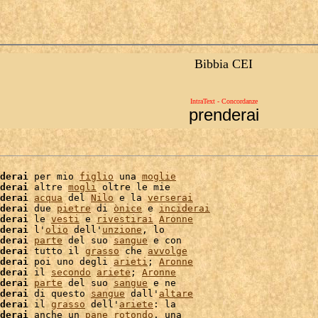
Bibbia CEI
IntraText - Concordanze
prenderai
derai
 per mio 
figlio
 una 
moglie
derai
 altre 
mogli
 oltre le mie

derai
acqua
 del 
Nilo
 e la 
verserai
derai
 due 
pietre
 di 
ònice
 e 
inciderai
derai
 le 
vesti
 e 
rivestirai
Aronne
derai
 l'
olio
 dell'
unzione
, lo

derai
parte
 del suo 
sangue
 e con

derai
 tutto il 
grasso
 che 
avvolge
derai
 poi uno degli 
arieti
; 
Aronne
derai
 il 
secondo
ariete
; 
Aronne
derai
parte
 del suo 
sangue
 e ne

derai
 di questo 
sangue
 dall'
altare
derai
 il 
grasso
 dell'
ariete
: la

derai
 anche un 
pane
rotondo
, una
