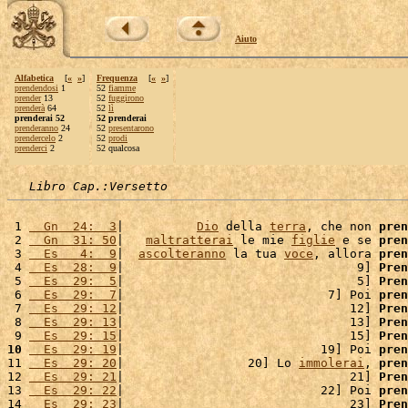
Aiuto
Alfabetica
[
«
»
]
Frequenza
[
«
»
]
prendendosi
1
52
fiamme
prender
13
52
fuggirono
prenderà
64
52
lì
prenderai 52
52 prenderai
prenderanno
24
52
presentarono
prendercelo
2
52
prodi
prenderci
2
52 qualcosa
Libro Cap.:Versetto
 1 
  Gn  24:  3
|          
Dio
 della 
terra
, che non 
pren
 2 
  Gn  31: 50
|   
maltratterai
 le mie 
figlie
 e se 
pren
 3 
  Es   4:  9
|  
ascolteranno
 la tua 
voce
, allora 
pren
 4 
  Es  28:  9
|                                9] 
Pren
 5 
  Es  29:  5
|                                5] 
Pren
 6 
  Es  29:  7
|                            7] Poi 
pren
 7 
  Es  29: 12
|                               12] 
Pren
 8 
  Es  29: 13
|                               13] 
Pren
 9 
  Es  29: 15
|                               15] 
Pren
10
  Es  29: 19
|                           19] Poi 
pren
11 
  Es  29: 20
|                 20] Lo 
immolerai
, 
pren
12 
  Es  29: 21
|                               21] 
Pren
13 
  Es  29: 22
|                           22] Poi 
pren
14 
  Es  29: 23
|                               23] 
Pren