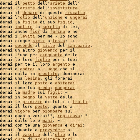
derai
 il 
petto
 dell'
ariete
 dell'

derai
 l'
ariete
 dell'
investitura
derai
 il 
denaro
 di questo 
riscatto
derai
 l'
olio
 dell'
unzione
 e 
ungerai
derai
 la 
figlia
 di suo 
figlio
derai
inoltre
 la 
sorella
 di lei,

derai
 anche 
fior
 di 
farina
 e ne

derai
 i 
leviti
 per me - Io sono

derai
 cinque 
sicli
 a 
testa
; li

derai
secondo
 il 
siclo
 del 
santuario
,

derai
 un altro 
giovenco
 per il

derai
 l'uno per 
cinquanta
 delle

derai
 le loro 
figlie
 per i tuoi

derai
 per te il loro 
argento
 e

derai
 e 
andrai
 al 
luogo
derai
 nulla in 
prestito
; dominerai

derai
 una 
lesina
, gli forerai

derai
 il loro 
posto
 e 
abiterai
derai
 come tua 
preda
; 
mangerai
derai
 la 
madre
 sui 
figli
; ~

derai
 in 
pegno
 la 
veste
 della

derai
 le 
primizie
 di tutti i 
frutti
derai
 il loro 
posto
; quanto a

derai
vigore
 per 
piombare
 sul

derai
 quanto vorrai!", 
replicava
derai
 dalle loro 
mani
. ~

derai
 con te una 
giovenca
 e 
dirai
:

derai
. Quanto a 
provvedere
 al

derai
 il 
vasetto
 dell'
olio
 e lo

derai
cura
 di 
acquistare
tori
,
