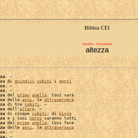
Bibbia CEI
IntraText - Concordanze
altezza
za
. ~

za
 di 
quindici
cubiti
 i 
monti
za
. ~

za
. ~

za
 del 
primo
anello
. Così sarà

za
 delle 
assi
, le 
attraverserà
za
 di tre 
cubiti
. ~

za
 dell'
altare
. ~

za
 di cinque 
cubiti
; di 
bisso
za
 e i suoi 
corni
 saranno tutti

za
 del 
primo
anello
. Così fece

za
 delle 
assi
, le 
attraversava
za
. ~

za
. ~
