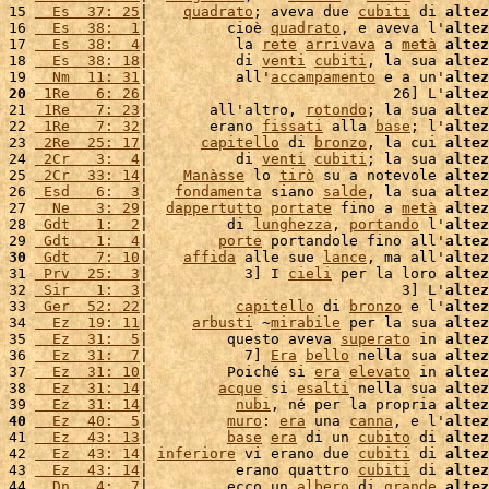
15 
  Es  37: 25
|    
quadrato
; aveva due 
cubiti
 di 
altez
16 
  Es  38:  1
|         cioè 
quadrato
, e aveva l'
altez
17 
  Es  38:  4
|          la 
rete
arrivava
 a 
metà
altez
18 
  Es  38: 18
|          di 
venti
cubiti
, la sua 
altez
19 
  Nm  11: 31
|          all'
accampamento
 e a un'
altez
20
 1Re   6: 26
|                            26] L'
altez
21 
 1Re   7: 23
|       all'altro, 
rotondo
; la sua 
altez
22 
 1Re   7: 32
|       erano 
fissati
 alla 
base
; l'
altez
23 
 2Re  25: 17
|      
capitello
 di 
bronzo
, la cui 
altez
24 
 2Cr   3:  4
|          di 
venti
cubiti
; la sua 
altez
25 
 2Cr  33: 14
|    
Manàsse
 lo 
tirò
 su a notevole 
altez
26 
 Esd   6:  3
|   
fondamenta
 siano 
salde
, la sua 
altez
27 
  Ne   3: 29
|  
dappertutto
portate
 fino a 
metà
altez
28 
 Gdt   1:  2
|         di 
lunghezza
, 
portando
 l'
altez
29 
 Gdt   1:  4
|        
porte
 portandole fino all'
altez
30
 Gdt   7: 10
|    
affida
 alle sue 
lance
, ma all'
altez
31 
 Prv  25:  3
|           3] I 
cieli
 per la loro 
altez
32 
 Sir   1:  3
|                             3] L'
altez
33 
 Ger  52: 22
|          
capitello
 di 
bronzo
 e l'
altez
34 
  Ez  19: 11
|     
arbusti
 ~
mirabile
 per la sua 
altez
35 
  Ez  31:  5
|         questo aveva 
superato
 in 
altez
36 
  Ez  31:  7
|           7] 
Era
bello
 nella sua 
altez
37 
  Ez  31: 10
|         Poiché si 
era
elevato
 in 
altez
38 
  Ez  31: 14
|        
acque
 si 
esalti
 nella sua 
altez
39 
  Ez  31: 14
|          
nubi
, né per la propria 
altez
40
  Ez  40:  5
|         
muro
: 
era
 una 
canna
, e l'
altez
41 
  Ez  43: 13
|         
base
era
 di un 
cubito
 di 
altez
42 
  Ez  43: 14
| 
inferiore
 vi erano due 
cubiti
 di 
altez
43 
  Ez  43: 14
|          erano quattro 
cubiti
 di 
altez
44 
  Dn   4:  7
|         ecco un 
albero
 di 
grande
altez