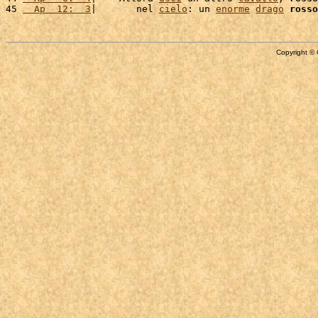
45 
  Ap  12:  3
|       nel 
cielo
: un 
enorme
drago
rosso
Copyright © 