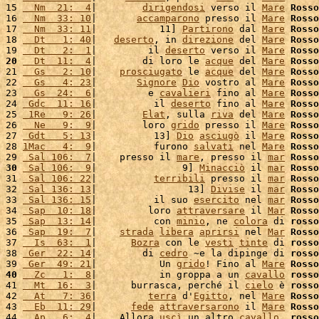
15 
  Nm  21:  4
|        
dirigendosi
 verso il 
Mare
Rosso
16 
  Nm  33: 10
|       
accamparono
 presso il 
Mare
Rosso
17 
  Nm  33: 11
|           11] 
Partirono
 dal 
Mare
Rosso
18 
  Dt   1: 40
|   
deserto
, in 
direzione
 del 
Mare
Rosso
19 
  Dt   2:  1
|         il 
deserto
 verso il 
Mare
Rosso
20
  Dt  11:  4
|        di loro le 
acque
 del 
Mare
Rosso
21 
  Gs   2: 10
|    
prosciugato
 le 
acque
 del 
Mare
Rosso
22 
  Gs   4: 23
|       
Signore
Dio
 vostro al 
Mare
Rosso
23 
  Gs  24:  6
|         e 
cavalieri
 fino al 
Mare
Rosso
24 
 Gdc  11: 16
|          il 
deserto
 fino al 
Mare
Rosso
25 
 1Re   9: 26
|        
Elat
, sulla 
riva
 del 
Mare
Rosso
26 
  Ne   9:  9
|        loro 
grido
 presso il 
Mare
Rosso
27 
 Gdt   5: 13
|          13] 
Dio
asciugò
 il 
Mare
Rosso
28 
1Mac   4:  9
|          furono 
salvati
 nel 
Mare
Rosso
29 
 Sal 106:  7
|    presso il 
mare
, presso il 
mar
Rosso
30
 Sal 106:  9
|               9] 
Minacciò
 il 
mar
Rosso
31 
 Sal 106: 22
|          
terribili
 presso il 
mar
Rosso
32 
 Sal 136: 13
|                13] 
Divise
 il 
mar
Rosso
33 
 Sal 136: 15
|          il suo 
esercito
 nel 
mar
Rosso
34 
 Sap  10: 18
|         loro 
attraversare
 il 
Mar
Rosso
35 
 Sap  13: 14
|          con 
minio
, ne 
colora
 di 
rosso
36 
 Sap  19:  7
|    
strada
libera
aprirsi
 nel 
Mar
Rosso
37 
  Is  63:  1
|      
Bozra
 con le 
vesti
tinte
 di 
rosso
38 
 Ger  22: 14
|        di 
cedro
 ~e la dipinge di 
rosso
39 
 Ger  49: 21
|           Un 
grido
! Fino al 
Mare
Rosso
40
  Zc   1:  8
|           in groppa a un 
cavallo
rosso
41 
  Mt  16:  3
|      burrasca, perché il 
cielo
 è 
rosso
42 
  At   7: 36
|         
terra
 d'
Egitto
, nel 
Mare
Rosso
43 
  Eb  11: 29
|      
fede
attraversarono
 il 
Mare
Rosso
44 
  Ap   6:  4
|    Allora 
uscì
 un altro 
cavallo
, 
rosso