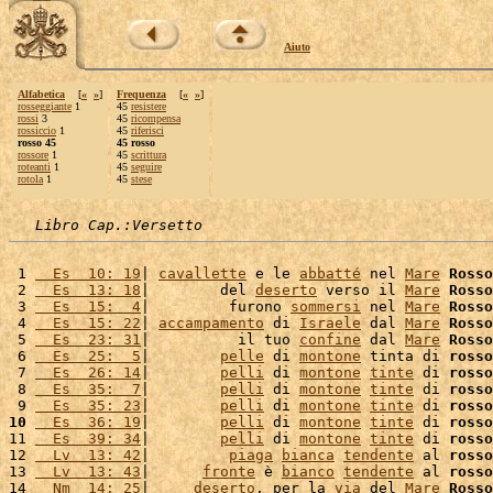
Aiuto
Alfabetica
[
«
»
]
Frequenza
[
«
»
]
rosseggiante
1
45
resistere
rossi
3
45
ricompensa
rossiccio
1
45
riferisci
rosso 45
45 rosso
rossore
1
45
scrittura
roteanti
1
45
seguire
rotola
1
45
stese
Libro Cap.:Versetto
 1 
  Es  10: 19
| 
cavallette
 e le 
abbatté
 nel 
Mare
Rosso
 2 
  Es  13: 18
|        del 
deserto
 verso il 
Mare
Rosso
 3 
  Es  15:  4
|         furono 
sommersi
 nel 
Mare
Rosso
 4 
  Es  15: 22
| 
accampamento
 di 
Israele
 dal 
Mare
Rosso
 5 
  Es  23: 31
|          il tuo 
confine
 dal 
Mare
Rosso
 6 
  Es  25:  5
|        
pelle
 di 
montone
 tinta di 
rosso
 7 
  Es  26: 14
|        
pelli
 di 
montone
tinte
 di 
rosso
 8 
  Es  35:  7
|        
pelli
 di 
montone
tinte
 di 
rosso
 9 
  Es  35: 23
|        
pelli
 di 
montone
tinte
 di 
rosso
10
  Es  36: 19
|        
pelli
 di 
montone
tinte
 di 
rosso
11 
  Es  39: 34
|        
pelli
 di 
montone
tinte
 di 
rosso
12 
  Lv  13: 42
|         
piaga
bianca
tendente
 al 
rosso
13 
  Lv  13: 43
|      
fronte
 è 
bianco
tendente
 al 
rosso
14 
  Nm  14: 25
|     
deserto
, per la 
via
 del 
Mare
Rosso