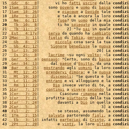
15 
 Gdc   6:  8
|       vi ho 
fatti
uscire
 dalla 
condizi
16 
1Sam  18: 23
|    sono 
povero
 e 
uomo
 di 
bassa
condizi
17 
1Sam  18: 26
|        e 
piacque
 a 
Davide
 tale 
condizi
18 
 1Re   9: 21
|        e tale è ancora la loro 
condizi
19 
  Ne   6: 11
|        
fuga
? Un 
uomo
 della mia 
condizi
20
  Tb  10:  8
|        ti ho 
spiegato
 in quale 
condizi
21 
  Tb  11:  2
|            2] "Tu 
sai
 in quale 
condizi
22 
 Est   4:17y
|    
serva
 da quando ha 
cambiato
condizi
23 
2Mac   3: 11
|    
figlio
 di 
Tobia
, 
persona
 di 
condizi
24 
  Gb   8:  7
|       
piccola
 cosa sarà la tua 
condizi
25 
  Gb  42: 12
|     
Signore
benedisse
 la 
nuova
condizi
26 
 Sir  13: 20
|                         20] La 
condizi
27 
  Is  25:  8
|    
lacrime
 ~su ogni 
volto
; ~la 
condizi
28 
 Ger   5:  4
| 
pensavo
: "Certo, sono di 
bassa
condizi
29 
 Ger  34: 13
|     dal 
paese
 d'
Egitto
, da una 
condizi
30
 Bar   6: 25
|  
mostrando
 agli 
uomini
 la loro 
condizi
31 
  Mt  12: 45
|   
prendervi
dimora
; e la 
nuova
condizi
32 
  Mt  19: 10
|     
discepoli
: "Se questa è la 
condizi
33 
  Lc  11: 26
|   
entrano
 e vi alloggiano e la 
condizi
34 
  Rm  11: 22
|      
Dio
 invece verso di te, a 
condizi
35 
1Cor   7: 17
|   
continui
 a 
vivere
secondo
 la 
condizi
36 
1Cor   7: 20
|         Ciascuno 
rimanga
 nella 
condizi
37 
1Cor   7: 21
|   profitta 
piuttosto
 della tua 
condizi
38 
1Cor   7: 24
|        davanti a 
Dio
 in quella 
condizi
39 
2Cor   5:  3
|                           3] a 
condizi
40
 Fil   2:  7
|        se stesso, assumendo la 
condizi
41 
 1Tm   2: 15
|    
salvata
 partorendo 
figli
, a 
condizi
42 
  Eb   3: 14
| infatti 
partecipi
 di 
Cristo
, a 
condizi
43 
 2Pt   2: 20
|        e 
vinti
, la loro 
ultima
condizi