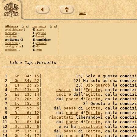
Aiuto
Alfabetica
[
«
»
]
Frequenza
[
«
»
]
condividevano
1
43
acceso
condivisa
1
43
agguato
condivise
1
43
benaià
condizione 43
43 condizione
condizioni
7
43
convocò
condoglianze
1
43
dò
condolersi
1
43
entra
Libro Cap.:Versetto
 1 
  Gn  34: 15
|              15] Solo a questa 
condizi
 2 
  Gn  34: 22
|             22] Ma solo ad una 
condizi
 3 
  Es   2: 25
|              25] 
Dio
guardò
 la 
condizi
 4 
  Es  13:  3
|      
usciti
 dall'
Egitto
, dalla 
condizi
 5 
  Es  13: 14
|      
uscire
 dall'
Egitto
, dalla 
condizi
 6 
  Es  20:  2
|      dal 
paese
 d'
Egitto
, dalla 
condizi
 7 
  Lv  15:  3
|                 3] Questa è la 
condizi
 8 
  Dt   5:  6
|     dal 
paese
 di 
Egitto
, dalla 
condizi
 9 
  Dt   6: 12
|      dal 
paese
 d'
Egitto
, dalla 
condizi
10
  Dt   7:  8
|   
riscattati
 liberandovi dalla 
condizi
11 
  Dt   8: 14
|      dal 
paese
 d'
Egitto
, dalla 
condizi
12 
  Dt  13:  6
|       e vi ha 
riscattati
 dalla 
condizi
13 
  Dt  13: 11
|     dal 
paese
 di 
Egitto
, dalla 
condizi
14 
  Gs  24: 17
|      dal 
paese
 d'
Egitto
, dalla 
condizi