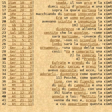
15 
1Sam  18:  4
|           
spada
, il suo 
arco
 e la 
cint
16 
2Sam  18: 11
|       dieci 
sicli
 d'
argento
 e una 
cint
17 
2Sam  20:  8
|         sopra la quale 
portava
 la 
cint
18 
 1Re   2:  5
| macchiando di 
sangue
innocente
 la 
cint
19 
 2Re   1:  8
|           
Era
 un 
uomo
peloso
; una 
cint
20
 Gdt   9:  2
|    avevano 
sciolto
 a 
ignominia
 la 
cint
21 
  Gb  12: 18
|                   18] 
scioglie
 la 
cint
22 
  Gb  12: 21
|           
disprezzo
 ~e allenta la 
cint
23 
 Sal 109: 19
|     
vestito
 che lo 
avvolge
, ~come 
cint
24 
  Is   3: 24
|         sarà 
marciume
, ~invece di 
cint
25 
  Is   5: 27
|        
dorme
, ~non si 
scioglie
 la 
cint
26 
  Is  11:  5
|         
lombi
 sarà la 
giustizia
, ~
cint
27 
 Ger   2: 32
|   
ornamenti
, ~una 
sposa
 della sua 
cint
28 
 Ger  13:  1
|         così: "
Và
 a 
comprarti
 una 
cint
29 
 Ger  13:  2
|                  2] Io 
comprai
 la 
cint
30
 Ger  13:  4
|                     4] "
Prendi
 la 
cint
31 
 Ger  13:  6
|         
Eufràte
 e 
prendi
 di 
là
 la 
cint
32 
 Ger  13:  7
|        
Eufràte
, 
cercai
 e 
presi
 la 
cint
33 
 Ger  13:  7
|       avevo 
nascosta
; ed ecco, la 
cint
34 
 Ger  13: 10
|   
adorarli
, 
diventerà
 come questa 
cint
35 
 Ger  13: 11
|           11] Poiché, come questa 
cint
36 
  Dn  10:  5
|          
lino
, con ai 
fianchi
 una 
cint
37 
  Mt   3:  4
|         di 
peli
 di 
cammello
 e una 
cint
38 
  Mc   1:  6
|         
peli
 di 
cammello
, con una 
cint
39 
  Lc  12: 35
|          35] Siate 
pronti
, con la 
cint
40
  At  12:  8
|         
angelo
 a lui: "
Mettiti
 la 
cint
41 
  At  21: 11
|          venne da noi e, 
presa
 la 
cint
42 
  At  21: 11
|           a cui 
appartiene
 questa 
cint