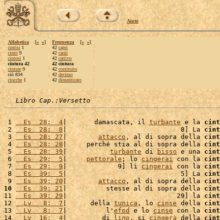
Aiuto
Alfabetica
[
«
»
]
Frequenza
[
«
»
]
cintisi
1
42
capri
cinto
9
42
carni
cintosi
1
42
cattivo
cintura 42
42 cintura
cinture
9
42
costituito
ciò 834
42
decimo
ciocche
1
42
dimenticato
Libro Cap.:Versetto
 1 
  Es  28:  4
|       damascata, il 
turbante
 e la 
cint
 2 
  Es  28:  8
|                             8] La 
cint
 3 
  Es  28: 27
|        
attacco
, al di sopra della 
cint
 4 
  Es  28: 28
|     perché stia al di sopra della 
cint
 5 
  Es  28: 39
|           
turbante
 di 
bisso
 e una 
cint
 6 
  Es  29:  5
|     
pettorale
; lo 
cingerai
 con la 
cint
 7 
  Es  29:  9
|             9] li 
cingerai
 con la 
cint
 8 
  Es  39:  5
|                             5] La 
cint
 9 
  Es  39: 20
|        
attacco
, al di sopra della 
cint
10
  Es  39: 21
|          stesse al di sopra della 
cint
11 
  Es  39: 29
|                            29] la 
cint
12 
  Lv   8:  7
|      della 
tunica
, lo 
cinse
 della 
cint
13 
  Lv   8:  7
|          l'
efod
 e lo 
cinse
 con la 
cint
14 
  Lv  16:  4
|         di 
lino
, si 
cingerà
 della 
cint