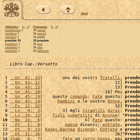
Aiuto
Alfabetica
[
«
»
]
Frequenza
[
«
»
]
prendessimo
1
39
passati
prendeste
1
39
passerà
prendesti
2
39 potete
prendete 39
39 prendete
prendeteci
1
39
resti
prendetela
1
39
retta
prendeteli
1
39
riferirono
Libro Cap.:Versetto
 1 
  Gn  42: 33
|        uno dei vostri 
fratelli
, 
prende
 2 
  Gn  43: 12
|                             12] 
Prende
 3 
  Gn  43: 13
|                             13] 
Prende
 4 
  Gn  45: 18
|                         18] Poi 
prende
 5 
  Gn  45: 19
|    questo 
comando
: 
Fate
 questo: 
prende
 6 
  Gn  45: 19
|      
bambini
 e le vostre 
donne
, 
prende
 7 
  Es  12: 32
|                             32] 
Prende
 8 
  Lv   9:  3
|        3] Agli 
Israeliti
dirai
: 
Prende
 9 
  Lv  10: 12
|    
figli
superstiti
 di 
Aronne
: "
Prende
10
  Nm  16:  6
|                 6] 
Fate
 questo: 
prende
11 
  Dt   1:  8
|         
paese
 dinanzi; 
entrate
, 
prende
12 
  Dt   9: 23
| 
Kades-Barnea
dicendo
: 
Entrate
 e 
prende
13 
  Dt  31: 26
|                             26]"
Prende
14 
1Sam   6:  7
|        
fate
 un 
carro
nuovo
, poi 
prende