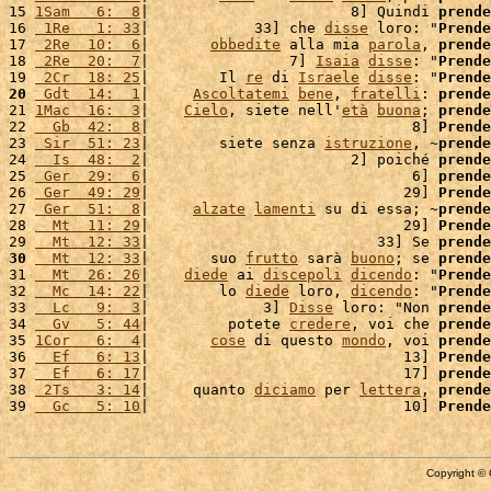
15 
1Sam   6:  8
|                       8] Quindi 
prende
16 
 1Re   1: 33
|            33] che 
disse
 loro: "
Prende
17 
 2Re  10:  6
|       
obbedite
 alla mia 
parola
, 
prende
18 
 2Re  20:  7
|                7] 
Isaia
disse
: "
Prende
19 
 2Cr  18: 25
|        Il 
re
 di 
Israele
disse
: "
Prende
20
 Gdt  14:  1
|     
Ascoltatemi
bene
, 
fratelli
: 
prende
21 
1Mac  16:  3
|    
Cielo
, siete nell'
età
buona
; 
prende
22 
  Gb  42:  8
|                              8] 
Prende
23 
 Sir  51: 23
|        siete senza 
istruzione
, ~
prende
24 
  Is  48:  2
|                       2] poiché 
prende
25 
 Ger  29:  6
|                              6] 
prende
26 
 Ger  49: 29
|                             29] 
Prende
27 
 Ger  51:  8
|     
alzate
lamenti
 su di essa; ~
prende
28 
  Mt  11: 29
|                             29] 
Prende
29 
  Mt  12: 33
|                          33] Se 
prende
30
  Mt  12: 33
|       suo 
frutto
 sarà 
buono
; se 
prende
31 
  Mt  26: 26
|    
diede
 ai 
discepoli
dicendo
: "
Prende
32 
  Mc  14: 22
|        lo 
diede
 loro, 
dicendo
: "
Prende
33 
  Lc   9:  3
|             3] 
Disse
 loro: "Non 
prende
34 
  Gv   5: 44
|         potete 
credere
, voi che 
prende
35 
1Cor   6:  4
|       
cose
 di questo 
mondo
, voi 
prende
36 
  Ef   6: 13
|                             13] 
Prende
37 
  Ef   6: 17
|                             17] 
prende
38 
 2Ts   3: 14
|     quanto 
diciamo
 per 
lettera
, 
prende
39 
  Gc   5: 10
|                             10] 
Prende
Copyright © 