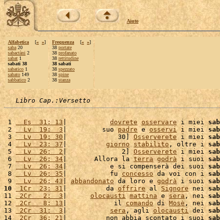
Aiuto
Alfabetica
[
«
»
]
Frequenza
[
«
»
]
saba
20
38
portate
sabactàni
2
38
profanato
sabat
1
38
rettitudine
sabati 38
38 sabati
sabatico
1
38
spezzato
sabato
149
38
spine
sabbatico
2
38
stanza
Libro Cap.:Versetto
 1 
  Es  31: 13
|           
dovrete
osservare
 i miei 
sab
 2 
  Lv  19:  3
|         suo 
padre
 e 
osservi
 i miei 
sab
 3 
  Lv  19: 30
|             30] 
Osserverete
 i miei 
sab
 4 
  Lv  23: 37
|          
giorno
stabilito
, oltre i 
sab
 5 
  Lv  26:  2
|              2] 
Osserverete
 i miei 
sab
 6 
  Lv  26: 34
|       Allora la 
terra
godrà
 i suoi 
sab
 7 
  Lv  26: 34
|           e si compenserà dei suoi 
sab
 8 
  Lv  26: 35
|           fu 
concesso
 da voi con i 
sab
 9 
  Lv  26: 43
| 
abbandonato
 da loro e 
godrà
 i suoi 
sab
10
 1Cr  23: 31
|          da 
offrire
 al 
Signore
 nei 
sab
11 
 2Cr   2:  3
|      
olocausti
mattina
 e 
sera
, nei 
sab
12 
 2Cr   8: 13
|            il 
comando
 di 
Mosè
, nei 
sab
13 
 2Cr  31:  3
|           
sera
, agli 
olocausti
 dei 
sab
14 
 2Cr  36: 21
|          non abbia scontato i suoi 
sab