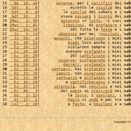
15 
  Ne  10: 34
|       
perenne
, per i 
sacrifici
 dei 
sab
16 
 Gdt   8:  6
|             eccetto le 
vigilie
 dei 
sab
17 
 Gdt   8:  6
|          le 
vigilie
 dei sabati e i 
sab
18 
 Gdt  10:  2
|         usava 
passare
 i 
giorni
 dei 
sab
19 
1Mac   1: 39
|         
mutarono
 in 
lutto
, ~i suoi 
sab
20
1Mac   1: 45
|          
libazioni
, di 
profanare
 i 
sab
21 
1Mac  10: 34
|             34] Tutte le 
feste
 e i 
sab
22 
  Is   1: 13
|        
abominio
 per me; ~
noviluni
, 
sab
23 
  Is  56:  4
|      
eunuchi
, che 
osservano
 i miei 
sab
24 
  Ez  20: 12
|            
Diedi
 loro anche i miei 
sab
25 
  Ez  20: 13
|            violarono sempre i miei 
sab
26 
  Ez  20: 16
|           avevano 
profanato
 i miei 
sab
27 
  Ez  20: 20
|             20] 
Santificate
 i miei 
sab
28 
  Ez  20: 21
|        
osserva
; 
profanarono
 i miei 
sab
29 
  Ez  20: 24
|          
decreti
, 
profanato
 i miei 
sab
30
  Ez  22:  8
|     
santuari
, hai 
profanato
 i miei 
sab
31 
  Ez  22: 26
|       
impuro
, non 
osservano
 i miei 
sab
32 
  Ez  23: 38
|       
santuario
 e 
profanato
 i miei 
sab
33 
  Ez  44: 24
|           e 
santificheranno
 i miei 
sab
34 
  Ez  45: 17
|      
solennità
, nei 
noviluni
 e nei 
sab
35 
  Ez  46:  3
|         del 
paese
 si 
prostrerà
 nei 
sab
36 
  Os   2: 13
|            le 
feste
, i 
noviluni
, i 
sab
37 
  At  17:  2
|            
Paolo
 vi 
andò
 e per tre 
sab
38 
 Col   2: 16
|            a 
feste
, a 
noviluni
 e a 
sab
Copyright © 