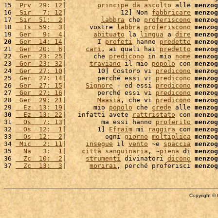
15 
 Prv  29: 12
|        
principe
dà
ascolto
 alle 
menzog
16 
 Sir   7: 12
|              12] Non 
fabbricare
menzog
17 
 Sir  51:  2
|         
labbra
 che 
proferiscono
menzog
18 
  Is  59:  3
|      vostre 
labbra
proferiscono
menzog
19 
 Ger   9:  4
|       
abituato
 la 
lingua
 a 
dire
menzog
20
 Ger  14: 14
|        I 
profeti
 hanno 
predetto
menzog
21 
 Ger  20:  6
|     
cari
, ai quali hai 
predetto
menzog
22 
 Ger  23: 25
|       che 
predicono
 in mio 
nome
menzog
23 
 Ger  23: 32
|      
traviano
 il mio 
popolo
 con 
menzog
24 
 Ger  27: 10
|        10] Costoro vi 
predicono
menzog
25 
 Ger  27: 14
|        perché essi vi 
predicono
menzog
26 
 Ger  27: 15
|     
Signore
 - ed essi 
predicono
menzog
27 
 Ger  27: 16
|        perché essi vi 
predicono
menzog
28 
 Ger  29: 21
|        
Maasià
, che vi 
predicono
menzog
29 
  Ez  13: 19
|       mio 
popolo
 che 
crede
 alle 
menzog
30
  Ez  13: 22
|   infatti avete 
rattristato
 con 
menzog
31 
  Os   7: 13
|         ma essi hanno 
proferito
menzog
32 
  Os  12:  1
|        1] 
Efraim
 mi 
raggira
 con 
menzog
33 
  Os  12:  2
|          ogni 
giorno
moltiplica
menzog
34 
 Mic   2: 11
|     
insegue
 il 
vento
 ~e 
spaccia
menzog
35 
  Na   3:  1
|    
città
sanguinaria
, ~
piena
 di 
menzog
36 
  Zc  10:  2
|     
strumenti
 divinatori 
dicono
menzog
37 
  Zc  13:  3
|      
morirai
, perché proferisci 
menzog
Copyright © 