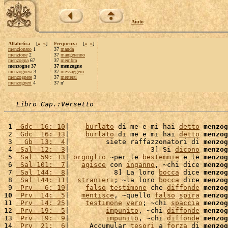
Aiuto
Alfabetica
[
«
»
]
Frequenza
[
«
»
]
menzionato
1
37
manda
menzione
2
37
mangeranno
menzogna
67
37
membra
menzogne 37
37 menzogne
menzognera
3
37
messaggero
menzognere
3
37
metterai
menzogneri
4
37 n'
Libro Cap.:Versetto
 1 
 Gdc  16: 10
|    
burlato
 di me e mi hai 
detto
menzog
 2 
 Gdc  16: 13
|    
burlato
 di me e mi hai 
detto
menzog
 3 
  Gb  13:  4
|         siete raffazzonatori di 
menzog
 4 
 Sal  12:  3
|                    3] Si 
dicono
menzog
 5 
 Sal  59: 13
| 
orgoglio
 ~per le 
bestemmie
 e le 
menzog
 6 
 Sal 101:  7
|   
agisce
 con 
inganno
, ~chi dice 
menzog
 7 
 Sal 144:  8
|           8] La loro 
bocca
 dice 
menzog
 8 
 Sal 144: 11
|  
stranieri
; ~la loro 
bocca
 dice 
menzog
 9 
 Prv   6: 19
|    
falso
testimone
 che 
diffonde
menzog
10
 Prv  14:  5
|   
mentisce
, ~quello 
falso
spira
menzog
11 
 Prv  14: 25
|    
testimone
vero
; ~chi 
spaccia
menzog
12 
 Prv  19:  5
|         
impunito
, ~chi 
diffonde
menzog
13 
 Prv  19:  9
|         
impunito
, ~chi 
diffonde
menzog
14 
 Prv  21:  6
|     Accumular 
tesori
 a 
forza
 di 
menzog