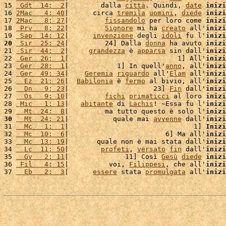
15 
 Gdt  14:  2
|        dalla 
città
. Quindi, 
date
inizi
16 
2Mac   4: 40
|      circa 
tremila
uomini
, 
diede
inizi
17 
2Mac   8: 27
|         
fissandolo
 per loro come 
inizi
18 
 Prv   8: 22
|         
Signore
 mi ha 
creato
 all'
inizi
19 
 Sap  14: 12
|      
invenzione
 degli 
idoli
 fu l'
inizi
20
 Sir  25: 24
|         24] Dalla 
donna
 ha avuto 
inizi
21 
 Sir  44:  2
|     
grandezza
 è 
apparsa
 sin dall'
inizi
22 
 Ger  26:  1
|                           1] All'
inizi
23 
 Ger  28:  1
|            1] In quell'
anno
, all'
inizi
24 
 Ger  49: 34
|    
Geremia
riguardo
 all'
Elam
 all'
inizi
25 
  Ez  21: 26
|  
Babilonia
 è 
fermo
 al bivio, all'
inizi
26 
  Dn   9: 23
|                     23] 
Fin
 dall'
inizi
27 
  Os   9: 10
|         
fichi
primaticci
 al loro 
inizi
28 
 Mic   1: 13
|   
abitante
 di 
Lachis
! ~Essa fu l'
inizi
29 
  Mt  24:  8
|         ma tutto questo è solo l'
inizi
30
  Mt  24: 21
|           quale mai 
avvenne
 dall'
inizi
31 
  Mc   1:  1
|                               1] 
Inizi
32 
  Mc  10:  6
|                        6] Ma all'
inizi
33 
  Mc  13: 19
|       quale non è mai stata dall'
inizi
34 
  Lc  11: 50
|        
profeti
, 
versato
fin
 dall'
inizi
35 
  Gv   2: 11
|              11] Così 
Gesù
diede
inizi
36 
 Fil   4: 15
|          voi, 
Filippesi
, che all'
inizi
37 
  Eb   2:  3
|      
essere
 stata 
promulgata
 all'
inizi