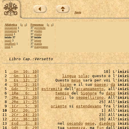
Aiuto
Alfabetica
[
«
»
]
Frequenza
[
«
»
]
iniziazione
1
37
giovenchi
iniziazioni
1
37
giudeo
inizierà
1
37
giunta
inizio 37
37 inizio
iniziò
3
37
lettere
innaffierò
1
37
manda
innài
1
37
mangeranno
Libro Cap.:Versetto
 1 
  Gn  10: 10
|                            10] L'
inizi
 2 
  Gn  11:  6
|          
lingua
sola
; questo è l'
inizi
 3 
  Es  12:  2
|       Questo 
mese
 sarà per voi l'
inizi
 4 
  Dt   2: 31
|         
Sicon
 e il suo 
paese
; 
dà
inizi
 5 
 Gdc   7: 19
| 
estremità
 dell'
accampamento
, all'
inizi
 6 
 1Re   6:  1
|       
tempio
 del 
Signore
 fu 
dato
inizi
 7 
 2Re  13: 20
|       
morì
; lo 
seppellirono
. All'
inizi
 8 
 2Re  17: 25
|                          25] All'
inizi
 9 
 1Cr   5:  9
|     
oriente
 si 
estendevano
 fra l'
inizi
10
 1Cr  20:  1
|                           1] All'
inizi
11 
 2Cr  24: 23
|                          23] All'
inizi
12 
 2Cr  36: 10
|                          10] All'
inizi
13 
 Esd   3:  8
|        nel 
secondo
mese
, 
diedero
inizi
14 
 Gdt   8: 29
|        tua 
saggezza
, ma 
fin
 dall'
inizi