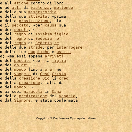
o
 all'
azione
 contro di loro

o
 ad 
atti
 di 
violenza
, 
mettendo
o
 della sua 
misericordia
. ~

o
 della sua 
attività
, ~prima

o
 della 
prostituzione
o
 il 
peccato
, ~per 
causa
 sua

o
 dei 
secoli
. ~

o
 del 
regno
 di 
Ioiakìm
figlio
o
 del 
regno
 di 
Sedecìa
re
o
 del 
regno
 di 
Sedecìa
re
o
 delle due 
strade
, per 
interrogare
o
 delle tue 
suppliche
 è 
uscita
o
; ~ma essi appena 
arrivati
o
 del 
peccato
 ~per la 
figlia
o
 dei 
dolori
o
 del 
mondo
 fino a 
ora
, né

o
 del 
vangelo
 di 
Gesù
Cristo
,

o
 della 
creazione
Dio
 li 
creò
o
 della 
creazione
, fatta da

o
 del 
mondo
, ~

o
 ai suoi 
miracoli
 in 
Cana
o
 della 
predicazione
 del 
vangelo
,

o
 dal 
Signore
Copyright © Conferenza Episcopale Italiana