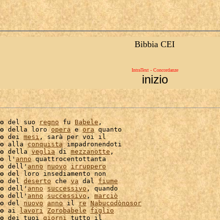
Bibbia CEI
IntraText - Concordanze
inizio
o
 del suo 
regno
 fu 
Babele
,

o
 della loro 
opera
 e 
ora
 quanto

o
 dei 
mesi
, sarà per voi il

o
 alla 
conquista
 impadronendoti

o
 della 
veglia
 di 
mezzanotte
,

o
 l'
anno
 quattrocentottanta

o
 dell'
anno
nuovo
irruppero
o
 del loro insediamento non

o
 del 
deserto
 che 
va
 dal 
fiume
o
 dell'
anno
successivo
, quando

o
 dell'
anno
successivo
, 
marciò
o
 del 
nuovo
anno
 il 
re
Nabucodònosor
o
 ai 
lavori
Zorobabele
figlio
o
 dei tuoi 
giorni
 tutto il
