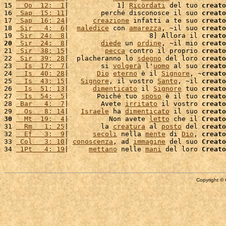
15 
  Qo  12:  1
|            1] 
Ricòrdati
 del tuo 
creato
16 
 Sap  15: 11
|        perché disconosce il suo 
creato
17 
 Sap  16: 24
|      
creazione
 infatti a te suo 
creato
18 
 Sir   4:  6
|  
maledice
 con 
amarezza
, ~il suo 
creato
19 
 Sir  24:  8
|                    8] Allora il 
creato
20
 Sir  24:  8
|        
diede
 un 
ordine
, ~il mio 
creato
21 
 Sir  38: 15
|         
pecca
 contro il proprio 
creato
22 
 Sir  39: 28
|  placheranno lo 
sdegno
 del loro 
creato
23 
  Is  17:  7
|        si 
volgerà
 l'
uomo
 al suo 
creato
24 
  Is  40: 28
|       
Dio
eterno
 è il 
Signore
, ~
creato
25 
  Is  43: 15
|   
Signore
, il vostro 
Santo
, ~il 
creato
26 
  Is  51: 13
|      
dimenticato
 il 
Signore
 tuo 
creato
27 
  Is  54:  5
|       Poiché tuo 
sposo
 è il tuo 
creato
28 
 Bar   4:  7
|        Avete 
irritato
 il vostro 
creato
29 
  Os   8: 14
|   
Israele
 ha 
dimenticato
 il suo 
creato
30
  Mt  19:  4
|          Non avete 
letto
 che il 
Creato
31 
  Rm   1: 25
|        la 
creatura
 al 
posto
 del 
creato
32 
  Ef   3:  9
|      
secoli
 nella 
mente
 di 
Dio
, 
creato
33 
 Col   3: 10
| 
conoscenza
, ad 
immagine
 del suo 
Creato
34 
 1Pt   4: 19
|     
mettano
 nelle 
mani
 del loro 
Creato
Copyright © 