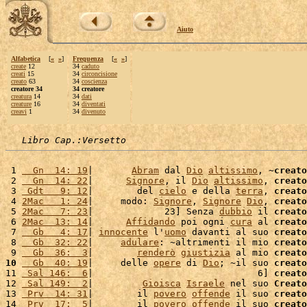
Aiuto
Alfabetica
[
«
»
]
Frequenza
[
«
»
]
create
12
34
caduto
creati
15
34
circoncisione
creato
63
34
coscienza
creatore 34
34 creatore
creatura
14
34
dati
creature
16
34
diventati
creavi
1
34
divenuto
Libro Cap.:Versetto
 1 
  Gn  14: 19
|       
Abram
 dal 
Dio
altissimo
, ~
creato
 2 
  Gn  14: 22
|      
Signore
, il 
Dio
altissimo
, 
creato
 3 
 Gdt   9: 12
|        del 
cielo
 e della 
terra
, 
creato
 4 
2Mac   1: 24
|     modo: 
Signore
, 
Signore
Dio
, 
creato
 5 
2Mac   7: 23
|             23] Senza 
dubbio
 il 
creato
 6 
2Mac  13: 14
|      
Affidando
 poi ogni 
cura
 al 
creato
 7 
  Gb   4: 17
| 
innocente
 l'
uomo
 davanti al suo 
creato
 8 
  Gb  32: 22
|     
adulare
: ~altrimenti il mio 
creato
 9 
  Gb  36:  3
|        
renderò
giustizia
 al mio 
creato
10
  Gb  40: 19
|     delle 
opere
 di 
Dio
; ~il suo 
creato
11 
 Sal 146:  6
|                              6] 
creato
12 
 Sal 149:  2
|         
Gioisca
Israele
 nel suo 
Creato
13 
 Prv  14: 31
|        il 
povero
offende
 il suo 
creato
14 
 Prv  17:  5
|        il 
povero
offende
 il suo 
creato