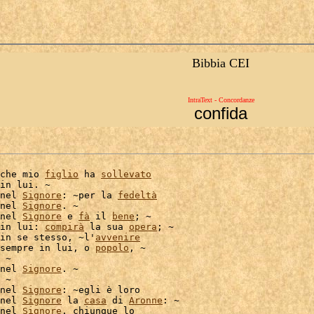
Bibbia CEI
IntraText - Concordanze
confida
che mio 
figlio
 ha 
sollevato
in lui. ~

nel 
Signore
: ~per la 
fedeltà
nel 
Signore
. ~

nel 
Signore
 e 
fà
 il 
bene
; ~

in lui: 
compirà
 la sua 
opera
; ~

in se stesso, ~l'
avvenire
sempre in lui, o 
popolo
, ~

nel 
Signore
. ~

 ~

nel 
Signore
: ~egli è loro

nel 
Signore
 la 
casa
 di 
Aronne
: ~

nel 
Signore
, chiunque lo
