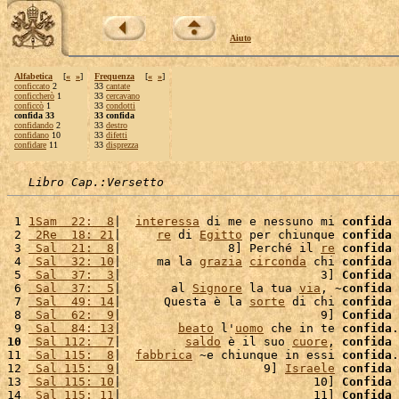
Aiuto
Alfabetica
[
«
»
]
Frequenza
[
«
»
]
conficcato
2
33
cantate
conficcherò
1
33
cercavano
conficcò
1
33
condotti
confida 33
33 confida
confidando
2
33
destro
confidano
10
33
difetti
confidare
11
33
disprezza
Libro Cap.:Versetto
 1 
1Sam  22:  8
|  
interessa
 di me e nessuno mi 
confida
 
 2 
 2Re  18: 21
|     
re
 di 
Egitto
 per chiunque 
confida
 
 3 
 Sal  21:  8
|               8] Perché il 
re
confida
 
 4 
 Sal  32: 10
|     ma la 
grazia
circonda
 chi 
confida
 
 5 
 Sal  37:  3
|                            3] 
Confida
 
 6 
 Sal  37:  5
|       al 
Signore
 la tua 
via
, ~
confida
 
 7 
 Sal  49: 14
|      Questa è la 
sorte
 di chi 
confida
 
 8 
 Sal  62:  9
|                            9] 
Confida
 
 9 
 Sal  84: 13
|        
beato
 l'
uomo
 che in te 
confida
10
 Sal 112:  7
|         
saldo
 è il suo 
cuore
, 
confida
 
11 
 Sal 115:  8
|  
fabbrica
 ~e chiunque in essi 
confida
.
12 
 Sal 115:  9
|                    9] 
Israele
confida
 
13 
 Sal 115: 10
|                           10] 
Confida
 
14 
 Sal 115: 11
|                           11] 
Confida
 