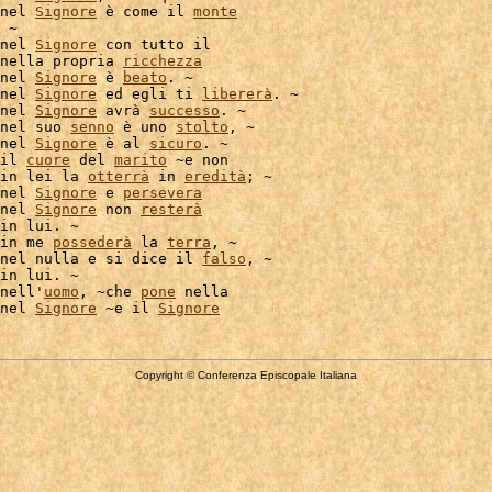
nel 
Signore
 è come il 
monte
 ~

nel 
Signore
 con tutto il

nella propria 
ricchezza
nel 
Signore
 è 
beato
nel 
Signore
 ed egli ti 
libererà
. ~

nel 
Signore
 avrà 
successo
. ~

nel suo 
senno
 è uno 
stolto
, ~

nel 
Signore
 è al 
sicuro
. ~

il 
cuore
 del 
marito
 ~e non

in lei la 
otterrà
 in 
eredità
; ~

nel 
Signore
 e 
persevera
nel 
Signore
 non 
resterà
in lui. ~

in me 
possederà
 la 
terra
nel nulla e si dice il 
falso
, ~

in lui. ~

nell'
uomo
, ~che 
pone
 nella

nel 
Signore
 ~e il 
Signore
Copyright © Conferenza Episcopale Italiana