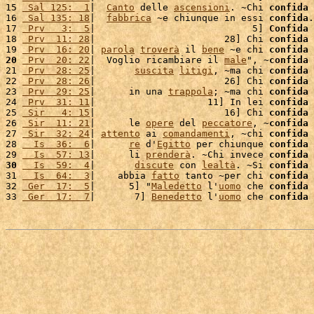
15 
 Sal 125:  1
|  
Canto
 delle 
ascensioni
. ~Chi 
confida
 
16 
 Sal 135: 18
|  
fabbrica
 ~e chiunque in essi 
confida
.
17 
 Prv   3:  5
|                            5] 
Confida
 
18 
 Prv  11: 28
|                       28] Chi 
confida
 
19 
 Prv  16: 20
| 
parola
troverà
 il 
bene
 ~e chi 
confida
 
20
 Prv  20: 22
|  Voglio ricambiare il 
male
", ~
confida
 
21 
 Prv  28: 25
|       
suscita
litigi
, ~ma chi 
confida
 
22 
 Prv  28: 26
|                       26] Chi 
confida
 
23 
 Prv  29: 25
|      in una 
trappola
; ~ma chi 
confida
 
24 
 Prv  31: 11
|                    11] In lei 
confida
 
25 
 Sir   4: 15
|                       16] Chi 
confida
 
26 
 Sir  11: 21
|      le 
opere
 del 
peccatore
, ~
confida
 
27 
 Sir  32: 24
| 
attento
 ai 
comandamenti
, ~chi 
confida
 
28 
  Is  36:  6
|      
re
 d'
Egitto
 per chiunque 
confida
 
29 
  Is  57: 13
|      li 
prenderà
. ~Chi invece 
confida
 
30
  Is  59:  4
|       
discute
 con 
lealtà
. ~Si 
confida
 
31 
  Is  64:  3
|    abbia 
fatto
 tanto ~per chi 
confida
 
32 
 Ger  17:  5
|      5] "
Maledetto
 l'
uomo
 che 
confida
 
33 
 Ger  17:  7
|       7] 
Benedetto
 l'
uomo
 che 
confida
 