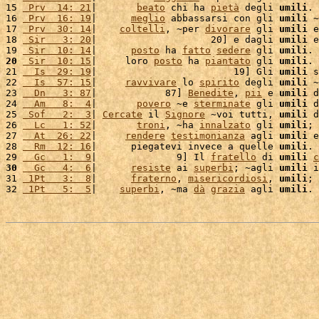
15 
 Prv  14: 21
|       
beato
 chi ha 
pietà
 degli 
umili
. 
16 
 Prv  16: 19
|      
meglio
 abbassarsi con gli 
umili
 ~
17 
 Prv  30: 14
|    
coltelli
, ~per 
divorare
 gli 
umili
 e
18 
 Sir   3: 20
|                    20] e dagli 
umili
 e
19 
 Sir  10: 14
|      
posto
 ha 
fatto
sedere
 gli 
umili
20
 Sir  10: 15
|     loro 
posto
 ha 
piantato
 gli 
umili
. 
21 
  Is  29: 19
|                        19] Gli 
umili
 s
22 
  Is  57: 15
|     
ravvivare
 lo 
spirito
 degli 
umili
 ~
23 
  Dn   3: 87
|            87] 
Benedite
, 
pii
 e 
umili
 d
24 
  Am   8:  4
|       
povero
 ~e 
sterminate
 gli 
umili
 d
25 
 Sof   2:  3
| 
Cercate
 il 
Signore
 ~voi tutti, 
umili
 d
26 
  Lc   1: 52
|       
troni
, ~ha 
innalzato
 gli 
umili
; 
27 
  At  26: 22
|     
rendere
testimonianza
 agli 
umili
 e
28 
  Rm  12: 16
|      piegatevi invece a quelle 
umili
. 
29 
  Gc   1:  9
|              9] Il 
fratello
 di 
umili
c
30
  Gc   4:  6
|      
resiste
 ai 
superbi
; ~agli 
umili
 i
31 
 1Pt   3:  8
|      
fraterno
, 
misericordiosi
, 
umili
; 
32 
 1Pt   5:  5
|    
superbi
, ~ma 
dà
grazia
 agli 
umili