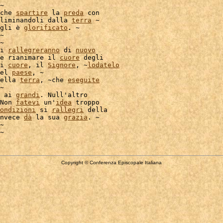
~

che 
spartire
 la 
preda
 con

liminandoli dalla 
terra
 ~

gli è 
glorificato
. ~

~

i 
rallegreranno
 di 
nuovo
e rianimare il 
cuore
 degli

i 
cuore
, il 
Signore
, ~
lodatelo
el 
paese
, ~

ella 
terra
, ~che 
eseguite
~

 ai 
grandi
. Null'altro

Non 
fatevi
 un'
idea
 troppo

ondizioni
 si 
rallegri
nvece 
dà
 la sua 
grazia
. ~

~

Copyright © Conferenza Episcopale Italiana