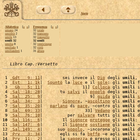
Aiuto
Alfabetica
[
«
»
]
Frequenza
[
«
»
]
umano
24
32
totale
umidità
2
32
tramonto
umile
13
32
tranquillo
umili 32
32 umili
umilia
8
32
venticinque
umilialo
1
32
virtù
umiliandoti
1
31
altura
Libro Cap.:Versetto
 1 
 Gdt   9: 11
|        sei invece il 
Dio
 degli 
umili
, 
 2 
 Est   1: 1k
|  
Spuntò
 la 
luce
 e il 
sole
: gli 
umili
 f
 3 
  Gb   5: 11
|                11] 
Colloca
 gli 
umili
 i
 4 
 Sal  18: 28
|       tu 
salvi
 il 
popolo
 degli 
umili
, 
 5 
 Sal  25:  9
|                   9] 
guida
 gli 
umili
s
 6 
 Sal  34:  3
|        
Signore
, ~
ascoltino
 gli 
umili
 e
 7 
 Sal  35: 20
|   
parlano
 di 
pace
, ~contro gli 
umili
 d
 8 
 Sal  69: 33
|                 33] 
Vedano
 gli 
umili
 e
 9 
 Sal  76: 10
|          per 
salvare
 tutti gli 
umili
 d
10
 Sal 116:  6
|        Il 
Signore
protegge
 gli 
umili
: 
11 
 Sal 147:  6
|        Il 
Signore
sostiene
 gli 
umili
 ~
12 
 Sal 149:  4
|      suo 
popolo
, ~incorona gli 
umili
 d
13 
 Prv   3: 34
|       egli si fa 
beffe
 ~e agli 
umili
c
14 
 Prv  11:  2
|       la 
saggezza
 è presso gli 
umili
. 