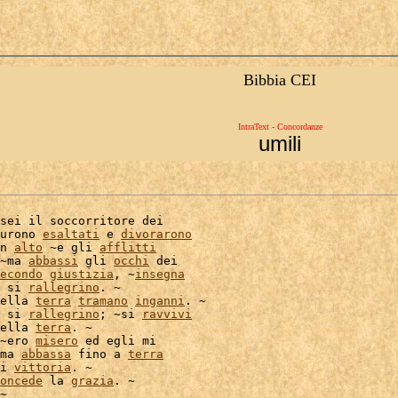
Bibbia CEI
IntraText - Concordanze
umili
sei il soccorritore dei

urono 
esaltati
 e 
divorarono
n 
alto
 ~e gli 
afflitti
~ma 
abbassi
 gli 
occhi
 dei

econdo
giustizia
, ~
insegna
 si 
rallegrino
. ~

ella 
terra
tramano
inganni
. ~

 si 
rallegrino
; ~si 
ravvivi
ella 
terra
~ero 
misero
 ed egli mi

ma 
abbassa
 fino a 
terra
i 
vittoria
. ~

oncede
 la 
grazia
. ~

~
