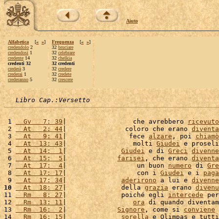
Aiuto
Alfabetica
[
«
»
]
Frequenza
[
«
»
]
credendolo
2
32
bruciare
credendosi
1
32
celebrare
credente
14
32
chelkia
credenti 32
32 credenti
crederà
3
32
credere
crederai
1
32
credete
crederanno
5
32
crescere
Libro Cap.:Versetto
 1 
  Gv   7: 39
|                 che avrebbero 
ricevuto
 2 
  At   2: 44
|               coloro che erano 
diventa
 3 
  At   9: 41
|                fece 
alzare
, poi 
chiamò
 4 
  At  13: 43
|                 molti 
Giudei
 e proseli
 5 
  At  14:  1
|              
Giudei
 e di 
Greci
divenne
 6 
  At  15:  5
|             
farisei
, che erano 
diventa
 7 
  At  17:  4
|                  un buon 
numero
 di 
Gre
 8 
  At  17: 17
|                  con i 
Giudei
 e i 
paga
 9 
  At  17: 34
|              
aderirono
 a lui e 
divenne
10
  At  18: 27
|              della 
grazia
 erano 
divenu
11 
  Rm   8: 27
|              poiché egli 
intercede
 per
12 
  Rm  13: 11
|                 
ora
 di quando diventam
13 
  Rm  16:  2
|             
Signore
, come si 
conviene
 
14 
  Rm  16: 15
|              
sorella
 e Olimpas e tutti