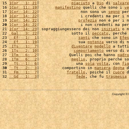
15 
1Cor   1: 21
|              
piaciuto
 a 
Dio
 di 
salvare
16 
1Cor  11: 19
|       
manifestino
 quelli che sono i 
ve
17 
1Cor  14: 22
|                  non sono un 
segno
 per
18 
1Cor  14: 22
|                  i credenti ma per i n
19 
1Cor  14: 22
|                 
profezia
 non è per i n
20
1Cor  14: 22
|                  i non credenti ma per
21 
1Cor  14: 23
| sopraggiungessero dei non 
iniziati
 o n
22 
 Gal   3: 22
|              sotto il 
peccato
, perché 
23 
  Ef   1:  1
|                 
santi
 che sono in 
Efes
24 
  Ef   1: 19
|                 sua 
potenza
 verso di n
25 
 1Ts   1:  7
|              
diventare
modello
 a tutti
26 
 1Ts   2: 10
|               
comportamento
 verso di v
27 
 1Tm   6:  2
|             Quelli poi che hanno 
padro
28 
 1Tm   6:  2
|              
meglio
, proprio perché so
29 
  Tt   1:  6
|                una 
sola
volta
, con 
fig
30
  Tt   2:  3
|          comportino in 
maniera
degna
 d
31 
  Fm   1:  7
|            
fratello
, poiché il 
cuore
 d
32 
  Gd   1:  3
|                
fede
, che fu 
trasmessa
 
Copyright © 