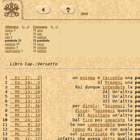
Aiuto
Alfabetica
[
«
»
]
Frequenza
[
«
»
]
papiro
3
31
nave
par
1
31
nun
para
1
31
padroni
parabola 31
31 parabola
parabole
23
31
pecca
paradiso
3
31
perduto
paragonabili
1
31
perfetta
Libro Cap.:Versetto
 1 
  Ez  17:  2
|            un 
enigma
 e 
racconta
 una 
pa
 2 
  Ez  24:  3
|                      3] 
Proponi
 una 
pa
 3 
  Mt  13: 18
|             Voi dunque 
intendete
 la 
pa
 4 
  Mt  13: 24
|                        24] Un'altra 
pa
 5 
  Mt  13: 31
|                        31] Un'altra 
pa
 6 
  Mt  13: 33
|                        33] Un'altra 
pa
 7 
  Mt  13: 36
|            per 
dirgli
: "
Spiegaci
 la 
pa
 8 
  Mt  15: 15
|             
disse
: "
Spiegaci
 questa 
pa
 9 
  Mt  21: 33
|              33] 
Ascoltate
 un'altra 
pa
10
  Mt  24: 32
|            Dal 
fico
 poi 
imparate
 la 
pa
11 
  Mc   4: 13
|           Se non 
comprendete
 questa 
pa
12 
  Mc   4: 30
|            
regno
 di 
Dio
 o con quale 
pa
13 
  Mc   7: 17
|           sul 
significato
 di quella 
pa
14 
  Mc  12: 12
|      infatti che aveva 
detto
 quella 
pa