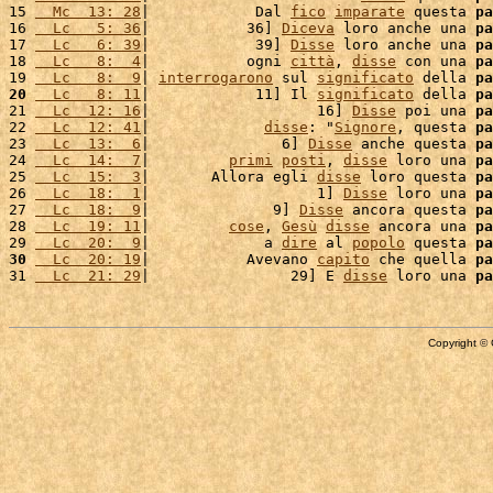
15 
  Mc  13: 28
|            Dal 
fico
imparate
 questa 
pa
16 
  Lc   5: 36
|           36] 
Diceva
 loro anche una 
pa
17 
  Lc   6: 39
|            39] 
Disse
 loro anche una 
pa
18 
  Lc   8:  4
|           ogni 
città
, 
disse
 con una 
pa
19 
  Lc   8:  9
| 
interrogarono
 sul 
significato
 della 
pa
20
  Lc   8: 11
|            11] Il 
significato
 della 
pa
21 
  Lc  12: 16
|                   16] 
Disse
 poi una 
pa
22 
  Lc  12: 41
|             
disse
: "
Signore
, questa 
pa
23 
  Lc  13:  6
|               6] 
Disse
 anche questa 
pa
24 
  Lc  14:  7
|         
primi
posti
, 
disse
 loro una 
pa
25 
  Lc  15:  3
|       Allora egli 
disse
 loro questa 
pa
26 
  Lc  18:  1
|                   1] 
Disse
 loro una 
pa
27 
  Lc  18:  9
|              9] 
Disse
 ancora questa 
pa
28 
  Lc  19: 11
|         
cose
, 
Gesù
disse
 ancora una 
pa
29 
  Lc  20:  9
|             a 
dire
 al 
popolo
 questa 
pa
30
  Lc  20: 19
|           Avevano 
capito
 che quella 
pa
31 
  Lc  21: 29
|                29] E 
disse
 loro una 
pa
Copyright © 