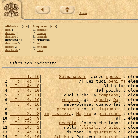
Aiuto
Alfabetica
[
«
»
]
Frequenza
[
«
»
]
elem
1
31
comandò
elementi
10
31
compie
elemento
1
31
contrario
elemosina 31
31 elemosina
elemosine
9
31
esci
elencati
2
31
fanciulla
elencherete
1
31
fonte
Libro Cap.:Versetto
 1 
  Tb   1: 16
|       
Salmanàssar
 facevo 
spesso
 l'
elem
 2 
  Tb   4:  7
|               7] Dei tuoi 
beni
fà
elem
 3 
  Tb   4:  8
|                         8] La tua 
elem
 4 
  Tb   4: 10
|                      10] poiché l'
elem
 5 
  Tb   4: 11
|         quelli che la 
compiono
, l'
elem
 6 
  Tb   4: 16
|        
vestiti
 agli 
ignudi
. 
Dà
 in 
elem
 7 
  Tb   4: 16
|         malevolenza, quando fai l'
elem
 8 
  Tb  12:  8
|      
preghiera
 con il 
digiuno
 e l'
elem
 9 
  Tb  12:  8
| 
ingiustizia
. 
Meglio
 è 
praticare
 l'
elem
10
  Tb  12:  9
|                              9] L'
elem
11 
  Tb  12:  9
|       
peccato
. Coloro che fanno l'
elem
12 
  Tb  14:  2
|         nella 
felicità
, 
praticò
 l'
elem
13 
  Tb  14:  8
|          di fare la 
giustizia
 e l'
elem
14 
  Tb  14: 10
|     
Achikar
. Per aver 
praticato
 l'
elem