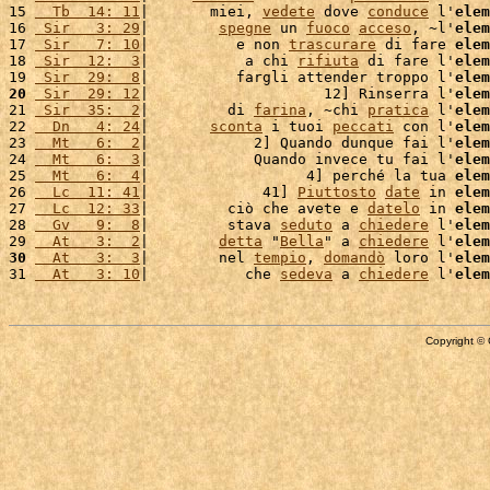
15 
  Tb  14: 11
|       miei, 
vedete
 dove 
conduce
 l'
elem
16 
 Sir   3: 29
|        
spegne
 un 
fuoco
acceso
, ~l'
elem
17 
 Sir   7: 10
|          e non 
trascurare
 di fare 
elem
18 
 Sir  12:  3
|           a chi 
rifiuta
 di fare l'
elem
19 
 Sir  29:  8
|          fargli attender troppo l'
elem
20
 Sir  29: 12
|                    12] Rinserra l'
elem
21 
 Sir  35:  2
|         di 
farina
, ~chi 
pratica
 l'
elem
22 
  Dn   4: 24
|       
sconta
 i tuoi 
peccati
 con l'
elem
23 
  Mt   6:  2
|            2] Quando dunque fai l'
elem
24 
  Mt   6:  3
|            Quando invece tu fai l'
elem
25 
  Mt   6:  4
|                  4] perché la tua 
elem
26 
  Lc  11: 41
|             41] 
Piuttosto
date
 in 
elem
27 
  Lc  12: 33
|         ciò che avete e 
datelo
 in 
elem
28 
  Gv   9:  8
|         stava 
seduto
 a 
chiedere
 l'
elem
29 
  At   3:  2
|        
detta
 "
Bella
" a 
chiedere
 l'
elem
30
  At   3:  3
|        nel 
tempio
, 
domandò
 loro l'
elem
31 
  At   3: 10
|           che 
sedeva
 a 
chiedere
 l'
elem
Copyright © 