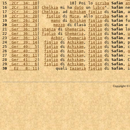
15 
 2Cr  34: 18
|             18] Poi lo 
scriba
Safàn
an
16 
 2Cr  34: 18
| 
Chelkia
 mi ha 
dato
 un 
libro
". 
Safàn
 ne
17 
 2Cr  34: 20
| 
Chelkia
, ad 
Achikam
figlio
 di 
Safàn
, a
18 
 2Cr  34: 20
|   
figlio
 di 
Mica
, allo 
scriba
Safàn
 e 
19 
 Ger  26: 24
|     
mano
 di 
Achikàm
figlio
 di 
Safàn
 fu
20
 Ger  29:  3
|      
mezzo
 di Elasà 
figlio
 di 
Safàn
 e 
21 
 Ger  36: 10
| 
stanza
 di 
Ghemarià
, 
figlio
 di 
Safàn
 lo
22 
 Ger  36: 11
| 
figlio
 di 
Ghemarià
, 
figlio
 di 
Safàn
, 
u
23 
 Ger  36: 12
|     
Acbòr
, 
Ghemarià
figlio
 di 
Safàn
, e
24 
 Ger  39: 14
|  
figlio
 di 
Achikàm
, 
figlio
 di 
Safàn
, p
25 
 Ger  40:  5
|  
figlio
 di 
Achikàm
, 
figlio
 di 
Safàn
, c
26 
 Ger  40:  9
|  
figlio
 di 
Achikàm
, 
figlio
 di 
Safàn
, 
g
27 
 Ger  40: 11
|  
figlio
 di 
Achikàm
, 
figlio
 di 
Safàn
. ~

28 
 Ger  41:  2
|  
figlio
 di 
Achikàm
, 
figlio
 di 
Safàn
. C
29 
 Ger  43:  6
|  
figlio
 di 
Achikàm
, 
figlio
 di 
Safàn
, 
i
30
  Ez   8: 11
|       quali 
Iazanià
figlio
 di 
Safàn
, i
Copyright © 