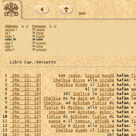
Aiuto
Alfabetica
[
«
»
]
Frequenza
[
«
»
]
saettone
1
30
renderà
saf
1
30
restare
safàm
1
30
ricorda
safàn 30
30 safàn
safat
5
30
sciagura
safàt
3
30
segue
saffira
1
30
seguente
Libro Cap.:Versetto
 1 
 2Re  22:  3
|       suo 
regno
, 
Giosia
mandò
Safàn
fi
 2 
 2Re  22:  8
|     
Chelkia
disse
 allo 
scriba
Safàn
: "
 3 
 2Re  22:  8
|      
Chelkia
diede
 il 
libro
 a 
Safàn
, c
 4 
 2Re  22:  9
|                  9] Lo 
scriba
Safàn
 qu
 5 
 2Re  22: 10
|         10] 
Inoltre
 lo 
scriba
Safàn
ri
 6 
 2Re  22: 10
| 
Chelkia
 mi ha 
dato
 un 
libro
". 
Safàn
 lo
 7 
 2Re  22: 12
| 
Chelkia
, ad 
Achikam
figlio
 di 
Safàn
, a
 8 
 2Re  22: 12
| 
figlio
 di 
Michea
, allo 
scriba
Safàn
 e 
 9 
 2Re  22: 14
|   
insieme
 con 
Achikam
, 
Acbor
, 
Safàn
 e 
10
 2Re  25: 22
|  
figlio
 di 
Achikam
, 
figlio
 di 
Safàn
. ~

11 
 2Cr  34:  8
|   
paese
 e il 
tempio
, 
affidò
 a 
Safàn
fi
12 
 2Cr  34: 15
|    
parola
 e 
disse
 allo 
scriba
Safàn
: "
13 
 2Cr  34: 15
|      
Chelkia
diede
 il 
libro
 a 
Safàn
. ~

14 
 2Cr  34: 16
|                           16] 
Safàn
po