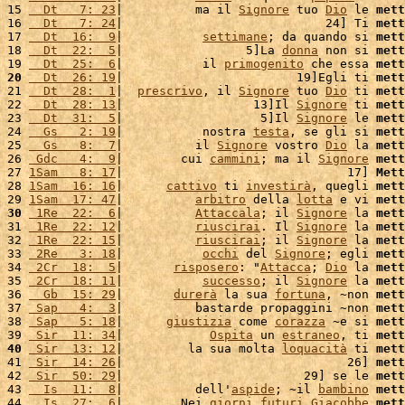
15 
  Dt   7: 23
|          ma il 
Signore
 tuo 
Dio
 le 
mett
16 
  Dt   7: 24
|                            24] Ti 
mett
17 
  Dt  16:  9
|           
settimane
; da quando si 
mett
18 
  Dt  22:  5
|                 5]La 
donna
 non si 
mett
19 
  Dt  25:  6
|           il 
primogenito
 che essa 
mett
20
  Dt  26: 19
|                        19]Egli ti 
mett
21 
  Dt  28:  1
|  
prescrivo
, il 
Signore
 tuo 
Dio
 ti 
mett
22 
  Dt  28: 13
|                  13]Il 
Signore
 ti 
mett
23 
  Dt  31:  5
|                   5]Il 
Signore
 le 
mett
24 
  Gs   2: 19
|           nostra 
testa
, se gli si 
mett
25 
  Gs   8:  7
|          il 
Signore
 vostro 
Dio
 la 
mett
26 
 Gdc   4:  9
|        cui 
cammini
; ma il 
Signore
mett
27 
1Sam   8: 17
|                               17] 
Mett
28 
1Sam  16: 16
|      
cattivo
 ti 
investirà
, quegli 
mett
29 
1Sam  17: 47
|          
arbitro
 della 
lotta
 e vi 
mett
30
 1Re  22:  6
|          
Attaccala
; il 
Signore
 la 
mett
31 
 1Re  22: 12
|          
riuscirai
. Il 
Signore
 la 
mett
32 
 1Re  22: 15
|          
riuscirai
; il 
Signore
 la 
mett
33 
 2Re   3: 18
|           
occhi
 del 
Signore
; egli 
mett
34 
 2Cr  18:  5
|       
risposero
: "
Attacca
; 
Dio
 la 
mett
35 
 2Cr  18: 11
|           
successo
; il 
Signore
 la 
mett
36 
  Gb  15: 29
|       
durerà
 la sua 
fortuna
, ~non 
mett
37 
 Sap   4:  3
|          bastarde propaggini ~non 
mett
38 
 Sap   5: 18
|      
giustizia
 come 
corazza
 ~e si 
mett
39 
 Sir  11: 34
|            
Ospita
 un 
estraneo
, ti 
mett
40
 Sir  13: 12
|         la sua molta 
loquacità
 ti 
mett
41 
 Sir  14: 26
|                               26] 
mett
42 
 Sir  50: 29
|                         29] se le 
mett
43 
  Is  11:  8
|          dell'
aspide
; ~il 
bambino
mett
44 
  Is  27:  6
|        Nei 
giorni
futuri
Giacobbe
mett