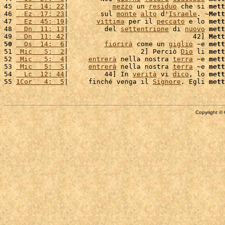
45 
  Ez  14: 22
|           
mezzo
 un 
residuo
 che si 
mett
46 
  Ez  17: 23
|        sul 
monte
alto
 d'
Israele
. ~
Mett
47 
  Ez  45: 19
|       
vittima
 per il 
peccato
 e lo 
mett
48 
  Dn  11: 13
|         del 
settentrione
 di 
nuovo
mett
49 
  Dn  11: 42
|                               42] 
Mett
50
  Os  14:  6
|         
fiorirà
 come un 
giglio
 ~e 
mett
51 
 Mic   5:  2
|                  2] Perciò 
Dio
 li 
mett
52 
 Mic   5:  4
|     
entrerà
 nella nostra 
terra
 ~e 
mett
53 
 Mic   5:  5
|     
entrerà
 nella nostra 
terra
 ~e 
mett
54 
  Lc  12: 44
|         44] In 
verità
 vi 
dico
, lo 
mett
55 
1Cor   4:  5
|     finché venga il 
Signore
. Egli 
mett
Copyright © 