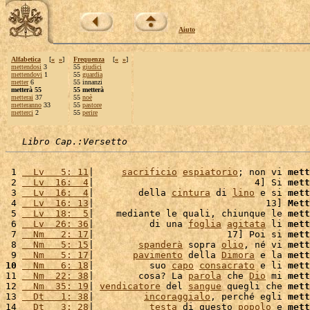
Aiuto
Alfabetica
[
«
»
]
Frequenza
[
«
»
]
mettendosi
3
55
giudici
mettendovi
1
55
guardia
metter
6
55 innanzi
metterà 55
55 metterà
metterai
37
55
noè
metteranno
33
55
pastore
metterci
2
55
perire
Libro Cap.:Versetto
 1 
  Lv   5: 11
|     
sacrificio
espiatorio
; non vi 
mett
 2 
  Lv  16:  4
|                             4] Si 
mett
 3 
  Lv  16:  4
|        della 
cintura
 di 
lino
 e si 
mett
 4 
  Lv  16: 13
|                               13] 
Mett
 5 
  Lv  18:  5
|    mediante le quali, chiunque le 
mett
 6 
  Lv  26: 36
|          di una 
foglia
agitata
 li 
mett
 7 
  Nm   2: 17
|                        17] Poi si 
mett
 8 
  Nm   5: 15
|        
spanderà
 sopra 
olio
, né vi 
mett
 9 
  Nm   5: 17
|       
pavimento
 della 
Dimora
 e la 
mett
10
  Nm   6: 18
|          suo 
capo
consacrato
 e li 
mett
11 
  Nm  22: 38
|        cosa? La 
parola
 che 
Dio
 mi 
mett
12 
  Nm  35: 19
| 
vendicatore
 del 
sangue
 quegli che 
mett
13 
  Dt   1: 38
|         
incoraggialo
, perché egli 
mett
14 
  Dt   3: 28
|          
testa
 di questo 
popolo
 e 
mett