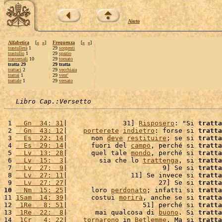
Aiuto
Alfabetica
[
«
»
]
Frequenza
[
«
»
]
trastullerà
1
29
sorgenti
trastullo
1
29
spazio
trasversali
10
29
tornato
tratta 29
29 tratta
trattaci
2
29
vecchiaia
trattai
1
29
vent'
trattale
1
29
versato
Libro Cap.:Versetto
 1 
  Gn  34: 31
|              31] 
Risposero
: "Si 
tratta
 2 
  Gn  43: 12
|    
porterete
indietro
: forse si 
tratta
 3 
  Es  22: 14
|      non 
deve
restituire
; se si 
tratta
 4 
  Es  29: 14
|      fuori del 
campo
, perché si 
tratta
 5 
  Lv  13: 28
|      quel tale 
mondo
, perché si 
tratta
 6 
  Lv  15:  3
|        sia che lo 
trattenga
, si 
tratta
 7 
  Lv  27:  9
|                        9] Se si 
tratta
 8 
  Lv  27: 11
|                11] Se invece si 
tratta
 9 
  Lv  27: 27
|                       27] Se si 
tratta
10
  Nm  15: 25
|      loro 
perdonato
; infatti si 
tratta
11 
1Sam  14: 39
|      costui 
morirà
, anche se si 
tratta
12 
 1Re   8: 51
|                   51] perché si 
tratta
13 
 1Re  22:  8
|       mai qualcosa di 
buono
. Si 
tratta
14 
 1Cr   4: 22
|    
tornarono
 in 
Betlemme
. Ma si 
tratta