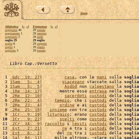
Aiuto
Alfabetica
[
«
»
]
Frequenza
[
«
»
]
soggiunse
40
29
semaia
soggiunsero
1
29
sentiero
soggiunto
2
29
siede
soglia 29
29 soglia
soglie
8
29
sorgenti
soglio
1
29
spazio
sogliono
3
29
tornato
Libro Cap.:Versetto
 1 
 Gdc  19: 27
|         
casa
, con le 
mani
 sulla 
soglia
 2 
1Sam   5:  4
|        
giacevano
 staccate sulla 
soglia
 3 
1Sam   5:  5
|         
Asdòd
 non 
calpestano
 la 
soglia
 4 
 1Re  14: 17
|       mentre essa 
entrava
 nella 
soglia
 5 
 2Re  12: 10
|         
sacerdoti
custodi
 della 
soglia
 6 
 2Re  22:  4
|     
tempio
, che i 
custodi
 della 
soglia
 7 
 2Re  23:  4
|       
ordine
 e ai 
custodi
 della 
soglia
 8 
 2Re  25: 18
|   
insieme
 con tre 
custodi
 della 
soglia
 9 
 1Cr   9: 19
|  
liturgico
; erano 
custodi
 della 
soglia
10
 1Cr   9: 22
|       
scelti
 come 
custodi
 della 
soglia
11 
 2Cr  34:  9
| 
raccolto
 i 
leviti
custodi
 della 
soglia
12 
 Est   2: 21
|        
re
 e tra i 
custodi
 della 
soglia
13 
 Est   6:  2
|      del 
re
 tra i 
custodi
 della 
soglia
14 
 Sal  84: 11
|     mille altrove, ~stare sulla 
soglia