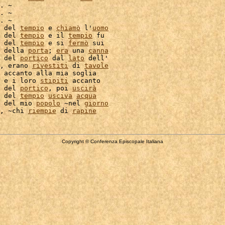
. ~

. ~

. ~

 del 
tempio
 e 
chiamò
 l'
uomo
 del 
tempio
 e il 
tempio
 del 
tempio
 e si 
fermò
 sui

 della 
porta
; 
era
 una 
canna
 del 
portico
 dal 
lato
 dell'

, erano 
rivestiti
 di 
tavole
 accanto alla mia soglia

 e i loro 
stipiti
 accanto

 del 
portico
, poi 
uscirà
 del 
tempio
usciva
acqua
 del mio 
popolo
 ~nel 
giorno
, ~chi 
riempie
 di 
rapine
Copyright © Conferenza Episcopale Italiana