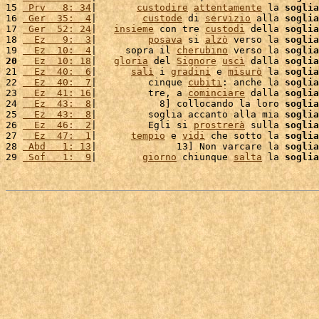
15 
 Prv   8: 34
|       
custodire
attentamente
 la 
soglia
16 
 Ger  35:  4
|        
custode
 di 
servizio
 alla 
soglia
17 
 Ger  52: 24
|   
insieme
 con tre 
custodi
 della 
soglia
18 
  Ez   9:  3
|         
posava
 si 
alzò
 verso la 
soglia
19 
  Ez  10:  4
|     sopra il 
cherubino
 verso la 
soglia
20
  Ez  10: 18
|   
gloria
 del 
Signore
uscì
 dalla 
soglia
21 
  Ez  40:  6
|      
salì
 i 
gradini
 e 
misurò
 la 
soglia
22 
  Ez  40:  7
|         cinque 
cubiti
: anche la 
soglia
23 
  Ez  41: 16
|         tre, a 
cominciare
 dalla 
soglia
24 
  Ez  43:  8
|           8] collocando la loro 
soglia
25 
  Ez  43:  8
|         soglia accanto alla mia 
soglia
26 
  Ez  46:  2
|         Egli si 
prostrerà
 sulla 
soglia
27 
  Ez  47:  1
|      
tempio
 e 
vidi
 che sotto la 
soglia
28 
 Abd   1: 13
|              13] Non varcare la 
soglia
29 
 Sof   1:  9
|        
giorno
 chiunque 
salta
 la 
soglia