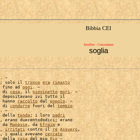
Bibbia CEI
IntraText - Concordanze
soglia
. ~

; solo il 
tronco
era
rimasto
 fino ad 
oggi
. ~

 di 
casa
, il 
giovinetto
morì
. ~

 depositavano ivi tutto il

 hanno 
raccolto
 dal 
popolo
. ~

 di 
condurre
 fuori del 
tempio
. ~

 della 
tenda
; i loro 
padri
, erano duecentododici; erano

 da 
Manàsse
, da 
Efraim
 e

, 
irritati
 contro il 
re
Assuero
,

, i quali avevano 
cercato
 della 
casa
 del mio 
Dio
 ~
