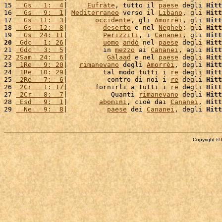
15 
  Gs   1:  4
|     
Eufràte
, tutto il 
paese
 degli 
Hitt
16 
  Gs   9:  1
| 
Mediterraneo
 verso il 
Libano
, gli 
Hitt
17 
  Gs  11:  3
|       
occidente
, gli 
Amorrèi
, gli 
Hitt
18 
  Gs  12:  8
|         
deserto
 e nel 
Negheb
: gli 
Hitt
19 
  Gs  24: 11
|         
Perizziti
, i 
Cananei
, gli 
Hitt
20
 Gdc   1: 26
|         
uomo
andò
 nel 
paese
 degli 
Hitt
21 
 Gdc   3:  5
|         in 
mezzo
 ai 
Cananei
, agli 
Hitt
22 
2Sam  24:  6
|          
Gàlaad
 e nel 
paese
 degli 
Hitt
23 
 1Re   9: 20
|   
rimanevano
 degli 
Amorrèi
, degli 
Hitt
24 
 1Re  10: 29
|         tal modo tutti i 
re
 degli 
Hitt
25 
 2Re   7:  6
|          contro di noi i 
re
 degli 
Hitt
26 
 2Cr   1: 17
|       fornirli a tutti i 
re
 degli 
Hitt
27 
 2Cr   8:  7
|           Quanti 
rimanevano
 degli 
Hitt
28 
 Esd   9:  1
|        
abomini
, cioè dai 
Cananei
, 
Hitt
29 
  Ne   9:  8
|          
paese
 dei 
Cananei
, degli 
Hitt
Copyright © 