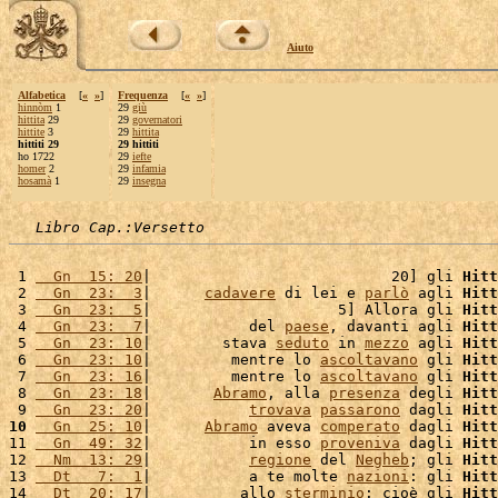
Aiuto
Alfabetica
[
«
»
]
Frequenza
[
«
»
]
hinnòm
1
29
giù
hittita
29
29
governatori
hittite
3
29
hittita
hittiti 29
29 hittiti
ho 1722
29
iefte
homer
2
29
infamia
hosamà
1
29
insegna
Libro Cap.:Versetto
 1 
  Gn  15: 20
|                           20] gli 
Hitt
 2 
  Gn  23:  3
|      
cadavere
 di lei e 
parlò
 agli 
Hitt
 3 
  Gn  23:  5
|                     5] Allora gli 
Hitt
 4 
  Gn  23:  7
|           del 
paese
, davanti agli 
Hitt
 5 
  Gn  23: 10
|        stava 
seduto
 in 
mezzo
 agli 
Hitt
 6 
  Gn  23: 10
|         mentre lo 
ascoltavano
 gli 
Hitt
 7 
  Gn  23: 16
|         mentre lo 
ascoltavano
 gli 
Hitt
 8 
  Gn  23: 18
|       
Abramo
, alla 
presenza
 degli 
Hitt
 9 
  Gn  23: 20
|           
trovava
passarono
 dagli 
Hitt
10
  Gn  25: 10
|      
Abramo
 aveva 
comperato
 dagli 
Hitt
11 
  Gn  49: 32
|           in esso 
proveniva
 dagli 
Hitt
12 
  Nm  13: 29
|           
regione
 del 
Negheb
; gli 
Hitt
13 
  Dt   7:  1
|           a te molte 
nazioni
: gli 
Hitt
14 
  Dt  20: 17
|          allo 
sterminio
: cioè gli 
Hitt