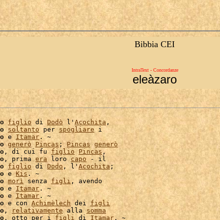
Bibbia CEI
IntraText - Concordanze
eleàzaro
o
figlio
 di 
Dodò
 l'
Acochita
,

o
soltanto
 per 
spogliare
 i

o
 e 
Itamar
. ~

o
generò
Pincas
; 
Pincas
generò
o
, di cui fu 
figlio
Pincas
,

o
, prima 
era
 loro 
capo
 - il

o
figlio
 di 
Dodo
, l'
Acochita
;

o
 e 
Kis
. ~

o
morì
 senza 
figli
o
 e 
Itamar
. ~

o
 e 
Itamar
. ~

o
 e con 
Achimèlech
 dei 
figli
o
, 
relativamente
 alla 
somma
o
, otto per i 
figli
 di 
Itamar
. ~
