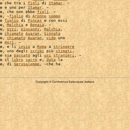
o
 che tra i 
figli
 di 
Itamar
. ~

o
 e uno per 
Itamar
. ~

o
, che non ebbe 
figli
. ~

o
, ~
figlio
 di 
Aronne
sommo
o
figlio
 di 
Pincas
o
, 
Malchia
 e 
Benaià
. ~

o
, 
Uzzi
, 
Giovanni
, 
Malchia
,

o
chiamato
Auaran
, 
Giònata
o
, 
chiamato
Auaran
, 
vide
 uno

o
morì
. ~

o
, e li 
inviò
 a 
Roma
 a 
stringere
o
, uno degli 
scribi
 più 
stimati
,

o
 sia 
passato
 agli 
usi
stranieri
, ~

o
 il 
libro
sacro
 e, 
data
 la

o
, di 
Gerusalemme
Copyright © Conferenza Episcopale Italiana