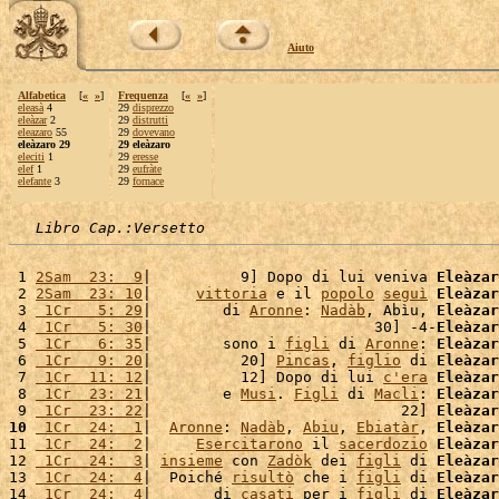
Aiuto
Alfabetica
[
«
»
]
Frequenza
[
«
»
]
eleasà
4
29
disprezzo
eleàzar
2
29
distrutti
eleazaro
55
29
dovevano
eleàzaro 29
29 eleàzaro
eleciti
1
29
eresse
elef
1
29
eufràte
elefante
3
29
fornace
Libro Cap.:Versetto
 1 
2Sam  23:  9
|          9] Dopo di lui veniva 
Eleàzar
 2 
2Sam  23: 10
|     
vittoria
 e il 
popolo
seguì
Eleàzar
 3 
 1Cr   5: 29
|        di 
Aronne
: 
Nadàb
, Abìu, 
Eleàzar
 4 
 1Cr   5: 30
|                         30] -4-
Eleàzar
 5 
 1Cr   6: 35
|        sono i 
figli
 di 
Aronne
: 
Eleàzar
 6 
 1Cr   9: 20
|          20] 
Pincas
, 
figlio
 di 
Eleàzar
 7 
 1Cr  11: 12
|          12] Dopo di lui 
c'
era
Eleàzar
 8 
 1Cr  23: 21
|        e 
Musi
. 
Figli
 di 
Macli
: 
Eleàzar
 9 
 1Cr  23: 22
|                            22] 
Eleàzar
10
 1Cr  24:  1
|  
Aronne
: 
Nadàb
, 
Abiu
, 
Ebiatàr
, 
Eleàzar
11 
 1Cr  24:  2
|     
Esercitarono
 il 
sacerdozio
Eleàzar
12 
 1Cr  24:  3
| 
insieme
 con 
Zadòk
 dei 
figli
 di 
Eleàzar
13 
 1Cr  24:  4
|  Poiché 
risultò
 che i 
figli
 di 
Eleàzar
14 
 1Cr  24:  4
|       di 
casati
 per i 
figli
 di 
Eleàzar