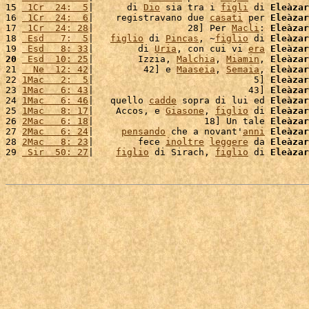
15 
 1Cr  24:  5
|      di 
Dio
 sia tra i 
figli
 di 
Eleàzar
16 
 1Cr  24:  6
|    registravano due 
casati
 per 
Eleàzar
17 
 1Cr  24: 28
|                 28] Per 
Macli
: 
Eleàzar
18 
 Esd   7:  5
|   
figlio
 di 
Pincas
, ~
figlio
 di 
Eleàzar
19 
 Esd   8: 33
|        di 
Uria
, con cui vi 
era
Eleàzar
20
 Esd  10: 25
|        Izzia, 
Malchia
, 
Miamin
, 
Eleàzar
21 
  Ne  12: 42
|         42] e 
Maaseia
, 
Semaia
, 
Eleàzar
22 
1Mac   2:  5
|                             5] 
Eleàzar
23 
1Mac   6: 43
|                            43] 
Eleàzar
24 
1Mac   6: 46
|   quello 
cadde
 sopra di lui ed 
Eleàzar
25 
1Mac   8: 17
|    Accos, e 
Giasone
, 
figlio
 di 
Eleàzar
26 
2Mac   6: 18
|                    18] Un tale 
Eleàzar
27 
2Mac   6: 24
|     
pensando
 che a novant'
anni
Eleàzar
28 
2Mac   8: 23
|        fece 
inoltre
leggere
 da 
Eleàzar
29 
 Sir  50: 27
|    
figlio
 di Sirach, 
figlio
 di 
Eleàzar