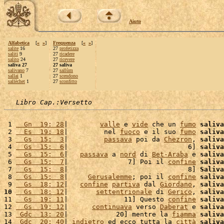
Aiuto
Alfabetica
[
«
»
]
Frequenza
[
«
»
]
salite
16
27
profetizza
saliti
9
27
ricadere
salito
24
27
ricevere
saliva 27
27 saliva
salivano
7
27
sallùm
sallai
1
27
scendono
sallèchet
1
27
sconfitto
Libro Cap.:Versetto
 1 
  Gn  19: 28
|        
valle
 e 
vide
 che un 
fumo
saliva
 2 
  Es  19: 18
|         nel 
fuoco
 e il suo 
fumo
saliva
 3 
  Gs  15:  3
|         
passava
 poi da 
Chezron
, 
saliva
 4 
  Gs  15:  6
|                              6] 
saliva
 5 
  Gs  15:  6
|   
passava
 a 
nord
 di 
Bet-Araba
 e 
saliva
 6 
  Gs  15:  7
|               7] Poi il 
confine
saliva
 7 
  Gs  15:  8
|                              8] 
Saliva
 8 
  Gs  15:  8
|     
Gerusalemme
; poi il 
confine
saliva
 9 
  Gs  18: 12
|   
confine
partiva
 dal 
Giordano
, 
saliva
10
  Gs  18: 12
|       
settentrionale
 di 
Gerico
, 
saliva
11 
  Gs  19: 11
|              11] Questo 
confine
saliva
12 
  Gs  19: 12
|      
continuava
 verso 
Daberat
 e 
saliva
13 
 Gdc  13: 20
|            20] mentre la 
fiamma
saliva
14 
 Gdc  20: 40
| 
indietro
 ed ecco tutta la 
città
saliva