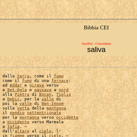
Bibbia CEI
IntraText - Concordanze
saliva
 dalla 
terra
, come il 
fumo
 come il 
fumo
 di una 
fornace
:

 ad 
Addar
 e 
girava
 verso

 a 
Bet-Ogla
 e 
passava
 a 
nord
 alla 
Pietra
 di 
Bocan
, 
figlio
 a 
Debir
, per la 
valle
 di

 poi la 
valle
 di 
Ben-Innom
 sulla 
vetta
 della 
montagna
 il 
pendio
settentrionale
 per la 
montagna
 verso 
occidente
 a 
occidente
 verso Mareala

 a 
Iafia
. ~

 dall'
altare
 al 
cielo
, l'

 in 
fiamme
 verso il 
cielo
. ~
