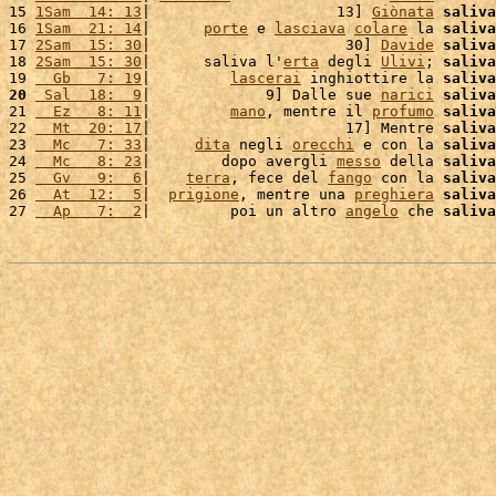
15 
1Sam  14: 13
|                     13] 
Giònata
saliva
16 
1Sam  21: 14
|      
porte
 e 
lasciava
colare
 la 
saliva
17 
2Sam  15: 30
|                      30] 
Davide
saliva
18 
2Sam  15: 30
|      saliva l'
erta
 degli 
Ulivi
; 
saliva
19 
  Gb   7: 19
|         
lascerai
 inghiottire la 
saliva
20
 Sal  18:  9
|             9] Dalle sue 
narici
saliva
21 
  Ez   8: 11
|         
mano
, mentre il 
profumo
saliva
22 
  Mt  20: 17
|                      17] Mentre 
saliva
23 
  Mc   7: 33
|     
dita
 negli 
orecchi
 e con la 
saliva
24 
  Mc   8: 23
|        dopo avergli 
messo
 della 
saliva
25 
  Gv   9:  6
|    
terra
, fece del 
fango
 con la 
saliva
26 
  At  12:  5
|  
prigione
, mentre una 
preghiera
saliva
27 
  Ap   7:  2
|         poi un altro 
angelo
 che 
saliva