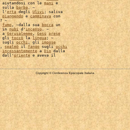
 aiutandosi con le 
mani
 e

 sulla 
barba
. ~

 l'
erta
 degli 
Ulivi
; saliva

piangendo
 e 
camminava
 con

fumo
, ~dalla sua 
bocca
 un

 in 
nubi
 d'
incenso
. ~

 a 
Gerusalemme
, 
Gesù
prese
 gli 
toccò
 la 
lingua
; ~

 sugli 
occhi
, gli 
impose
, 
spalmò
 il 
fango
 sugli 
occhi
incessantemente
 a 
Dio
 dalla

 dall'
oriente
Copyright © Conferenza Episcopale Italiana