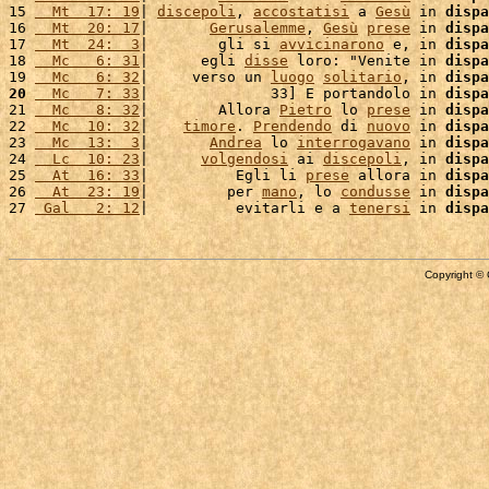
15 
  Mt  17: 19
| 
discepoli
, 
accostatisi
 a 
Gesù
 in 
dispa
16 
  Mt  20: 17
|       
Gerusalemme
, 
Gesù
prese
 in 
dispa
17 
  Mt  24:  3
|        gli si 
avvicinarono
 e, in 
dispa
18 
  Mc   6: 31
|      egli 
disse
 loro: "Venite in 
dispa
19 
  Mc   6: 32
|     verso un 
luogo
solitario
, in 
dispa
20
  Mc   7: 33
|              33] E portandolo in 
dispa
21 
  Mc   8: 32
|        Allora 
Pietro
 lo 
prese
 in 
dispa
22 
  Mc  10: 32
|    
timore
. 
Prendendo
 di 
nuovo
 in 
dispa
23 
  Mc  13:  3
|       
Andrea
 lo 
interrogavano
 in 
dispa
24 
  Lc  10: 23
|      
volgendosi
 ai 
discepoli
, in 
dispa
25 
  At  16: 33
|          Egli li 
prese
 allora in 
dispa
26 
  At  23: 19
|         per 
mano
, lo 
condusse
 in 
dispa
27 
 Gal   2: 12
|          evitarli e a 
tenersi
 in 
dispa
Copyright © 