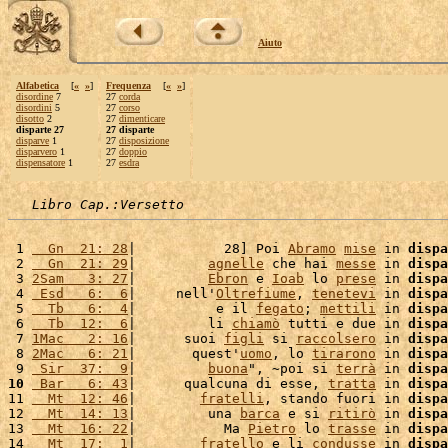
Aiuto
Alfabetica
[
«
»
]
Frequenza
[
«
»
]
disordine
7
27
corda
disordini
5
27
corso
disotto
2
27
dimenticare
disparte 27
27 disparte
disparve
1
27
disposizione
disparvero
1
27
doppio
dispensatore
1
27
esdra
Libro Cap.:Versetto
 1 
  Gn  21: 28
|           28] Poi 
Abramo
mise
 in 
dispa
 2 
  Gn  21: 29
|         
agnelle
 che hai 
messe
 in 
dispa
 3 
2Sam   3: 27
|         
Ebron
 e 
Ioab
 lo 
prese
 in 
dispa
 4 
 Esd   6:  6
|     nell'
Oltrefiume
, 
tenetevi
 in 
dispa
 5 
  Tb   6:  4
|          e il 
fegato
; 
mettili
 in 
dispa
 6 
  Tb  12:  6
|         li 
chiamò
 tutti e due in 
dispa
 7 
1Mac   2: 16
|      suoi 
figli
 si 
raccolsero
 in 
dispa
 8 
2Mac   6: 21
|       quest'
uomo
, lo 
tirarono
 in 
dispa
 9 
 Sir  37:  9
|         
buona
", ~poi si 
terrà
 in 
dispa
10
 Bar   6: 43
|      qualcuna di esse, 
tratta
 in 
dispa
11 
  Mt  12: 46
|        
fratelli
, stando fuori in 
dispa
12 
  Mt  14: 13
|         una 
barca
 e si 
ritirò
 in 
dispa
13 
  Mt  16: 22
|           Ma 
Pietro
 lo 
trasse
 in 
dispa
14 
  Mt  17:  1
|        
fratello
 e li 
condusse
 in 
dispa