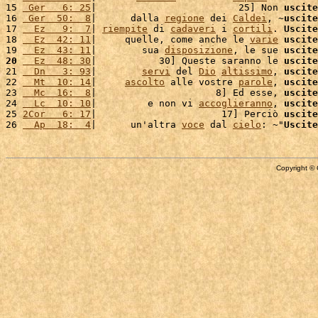
15 
 Ger   6: 25
|                         25] Non 
uscite
16 
 Ger  50:  8
|      dalla 
regione
 dei 
Caldei
, ~
uscite
17 
  Ez   9:  7
| 
riempite
 di 
cadaveri
 i 
cortili
. 
Uscite
18 
  Ez  42: 11
|     quelle, come anche le 
varie
uscite
19 
  Ez  43: 11
|        sua 
disposizione
, le sue 
uscite
20
  Ez  48: 30
|           30] Queste saranno le 
uscite
21 
  Dn   3: 93
|        
servi
 del 
Dio
altissimo
, 
uscite
22 
  Mt  10: 14
|     
ascolto
 alle vostre 
parole
, 
uscite
23 
  Mc  16:  8
|                     8] Ed esse, 
uscite
24 
  Lc  10: 10
|         e non vi 
accoglieranno
, 
uscite
25 
2Cor   6: 17
|                      17] Perciò 
uscite
26 
  Ap  18:  4
|      un'altra 
voce
 dal 
cielo
: ~"
Uscite
Copyright © 