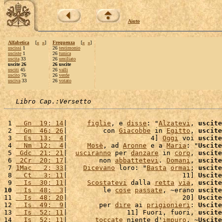
Aiuto
Alfabetica
[
«
»
]
Frequenza
[
«
»
]
uscissi
1
26
testimonio
usciste
1
26
tunica
uscita
33
26
umiliato
uscite 26
26 uscite
usciti
45
26
valli
uscito
76
26
verde
usciva
33
26
votato
Libro Cap.:Versetto
 1 
  Gn  19: 14
|     
figlie
, e 
disse
: "
Alzatevi
, 
uscite
 2 
  Gn  46: 26
|         con 
Giacobbe
 in 
Egitto
, 
uscite
 3 
  Es  13:  4
|                     4] 
Oggi
 voi 
uscite
 4 
  Nm  12:  4
|     
Mosè
, ad 
Aronne
 e a 
Maria
: "
Uscite
 5 
 Gdc  21: 21
|  
usciranno
 per 
danzare
 in 
coro
, 
uscite
 6 
 2Cr  20: 17
|        non 
abbattetevi
. 
Domani
, 
uscite
 7 
1Mac   2: 33
|    
Dicevano
 loro: "
Basta
ormai
; 
uscite
 8 
  Ct   3: 11
|                             11] 
Uscite
 9 
  Is  30: 11
|     
Scostatevi
 dalla 
retta
via
, 
uscite
10
  Is  48:  3
|         le 
cose
passate
, ~erano 
uscite
11 
  Is  48: 20
|                             20] 
Uscite
12 
  Is  49:  9
|        per 
dire
 ai 
prigionieri
: 
Uscite
13 
  Is  52: 11
|               11] Fuori, fuori, 
uscite
14 
  Is  52: 11
|       
toccate
 niente d'
impuro
. ~
Uscite