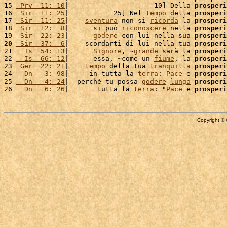
15 
 Prv  11: 10
|                     10] Della 
prosperi
16 
 Sir  11: 25
|           25] Nel 
tempo
 della 
prosperi
17 
 Sir  11: 25
|    
sventura
 non si 
ricorda
 la 
prosperi
18 
 Sir  12:  8
|      si può 
riconoscere
 nella 
prosperi
19 
 Sir  22: 23
|      
godere
 con lui nella sua 
prosperi
20
 Sir  37:  6
|    scordarti di lui nella tua 
prosperi
21 
  Is  54: 13
|      
Signore
, ~
grande
 sarà la 
prosperi
22 
  Is  66: 12
|      essa, ~come un 
fiume
, la 
prosperi
23 
 Ger  22: 21
|    
tempo
 della tua 
tranquilla
prosperi
24 
  Dn   3: 98
|     in tutta la 
terra
: 
Pace
 e 
prosperi
25 
  Dn   4: 24
|  perché tu possa 
godere
lunga
prosperi
26 
  Dn   6: 26
|       tutta la 
terra
: "
Pace
 e 
prosperi
Copyright © 