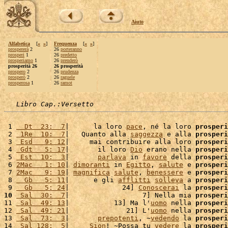
Aiuto
Alfabetica
[
«
»
]
Frequenza
[
«
»
]
prospererà
2
26
porteranno
prosperi
1
26
predetto
prosperiamo
1
26
prenderò
prosperità 26
26 prosperità
prospero
2
26
prudenza
prosperò
2
26
raguele
prosperosa
1
26
ramot
Libro Cap.:Versetto
 1 
  Dt  23:  7
|      la loro 
pace
, né la loro 
prosperi
 2 
 1Re  10:  7
|   Quanto alla 
saggezza
 e alla 
prosperi
 3 
 Esd   9: 12
|     mai contribuire alla loro 
prosperi
 4 
 Gdt   5: 17
|       il loro 
Dio
 erano nella 
prosperi
 5 
 Est  10:  3
|       
parlava
 in 
favore
 della 
prosperi
 6 
2Mac   1: 10
| 
dimoranti
 in 
Egitto
, 
salute
 e 
prosperi
 7 
2Mac   9: 19
| 
magnifica
salute
, 
benessere
 e 
prosperi
 8 
  Gb   5: 11
|      e gli 
afflitti
solleva
 a 
prosperi
 9 
  Gb   5: 24
|             24] 
Conoscerai
 la 
prosperi
10
 Sal  30:  7
|                  7] Nella mia 
prosperi
11 
 Sal  49: 13
|           13] Ma l'
uomo
 nella 
prosperi
12 
 Sal  49: 21
|              21] L'
uomo
 nella 
prosperi
13 
 Sal  73:  3
|       
prepotenti
, ~
vedendo
 la 
prosperi
14 
 Sal 128:  5
|     
Sion
! ~Possa tu 
vedere
 la 
prosperi