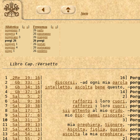
Aiuto
Alfabetica
[
«
»
]
Frequenza
[
«
»
]
porgetemi
2
26
parlo
porgeva
4
26
passeranno
porgevano
3
26
piangere
porgi 26
26 porgi
porgigli
1
26
portati
porgimi
4
26
porteranno
porgo
1
26
predetto
Libro Cap.:Versetto
 1 
 2Re  19: 16
|                               16] 
Porg
 2 
  Gb  33:  1
|     
discorsi
, ~ad ogni mia 
parola
porg
 3 
  Gb  34: 16
| 
intelletto
, 
ascolta
bene
 questo, ~
porg
 4 
  Gb  37: 14
|                               14] 
Porg
 5 
 Sal   5:  2
|                                2] 
Porg
 6 
 Sal   9: 38
|            
rafforzi
 i loro 
cuori
, 
porg
 7 
 Sal  10: 38
|            
rafforzi
 i loro 
cuori
, 
porg
 8 
 Sal  17:  1
|        
sii
attento
 al mio 
grido
. ~
Porg
 9 
 Sal  17:  6
|         mio 
Dio
: 
dammi
risposta
; ~
porg
10
 Sal  31:  3
|                                3] 
Porg
11 
 Sal  39: 13
|          mia 
preghiera
, 
Signore
, ~
porg
12 
 Sal  45: 11
|          
Ascolta
, 
figlia
, 
guarda
, 
porg
13 
 Sal  54:  4
|        
ascolta
 la mia 
preghiera
, ~
porg
14 
 Sal  55:  2
|                                2] 
Porg