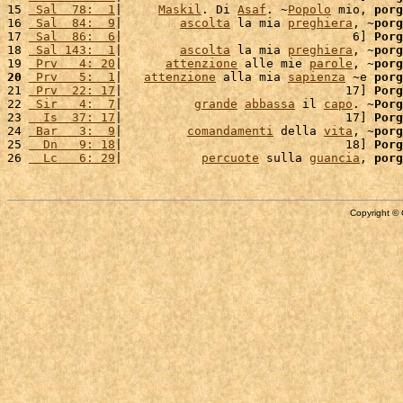
15 
 Sal  78:  1
|     
Maskil
. Di 
Asaf
. ~
Popolo
 mio, 
porg
16 
 Sal  84:  9
|        
ascolta
 la mia 
preghiera
, ~
porg
17 
 Sal  86:  6
|                                6] 
Porg
18 
 Sal 143:  1
|        
ascolta
 la mia 
preghiera
, ~
porg
19 
 Prv   4: 20
|      
attenzione
 alle mie 
parole
, ~
porg
20
 Prv   5:  1
|   
attenzione
 alla mia 
sapienza
 ~e 
porg
21 
 Prv  22: 17
|                               17] 
Porg
22 
 Sir   4:  7
|          
grande
abbassa
 il 
capo
. ~
Porg
23 
  Is  37: 17
|                               17] 
Porg
24 
 Bar   3:  9
|         
comandamenti
 della 
vita
, ~
porg
25 
  Dn   9: 18
|                               18] 
Porg
26 
  Lc   6: 29
|           
percuote
 sulla 
guancia
, 
porg
Copyright © 